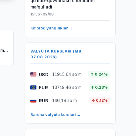
qoʻllab-quvvatlash choralarini
maʼqulladi
15:56 · 09/08
Ko'proq yangiliklar →
kama
VALYUTA KURSLARI (MB,
07.08.2026)
USD
11915,64 so'm
↑ 0.24%
EUR
13749,46 so'm
↑ 0.23%
RUB
146,19 so'm
↓ 0.12%
Barcha valyuta kurslari →