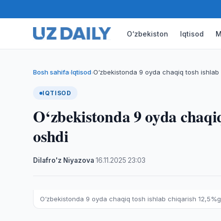
O‘zbekiston
Iqtisod
M
Bosh sahifa
Iqtisod
O‘zbekistonda 9 oyda chaqiq tosh ishlab
›
›
IQTISOD
O‘zbekistonda 9 oyda chaqiq
oshdi
Dilafro'z Niyazova
·
16.11.2025
·
23:03
O‘zbekistonda 9 oyda chaqiq tosh ishlab chiqarish 12,5%