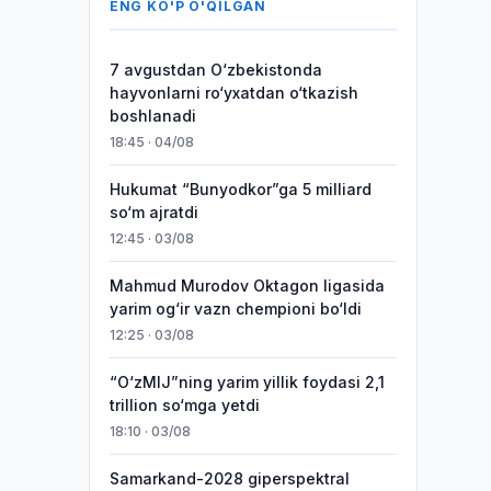
ENG KO'P O'QILGAN
7 avgustdan O‘zbekistonda
hayvonlarni ro‘yxatdan o‘tkazish
boshlanadi
18:45 · 04/08
Hukumat “Bunyodkor”ga 5 milliard
so‘m ajratdi
12:45 · 03/08
Mahmud Murodov Oktagon ligasida
yarim og‘ir vazn chempioni bo‘ldi
12:25 · 03/08
“O‘zMIJ”ning yarim yillik foydasi 2,1
trillion so‘mga yetdi
18:10 · 03/08
Samarkand-2028 giperspektral