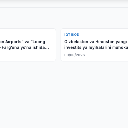
IQTISOD
an Airports” va “Loong
Oʻzbekiston va Hindiston yangi
– Farg‘ona yo‘nalishida
investitsiya loyihalarini muho
i yo‘lga qo‘yish
qilishdi
6
03/08/2026
i muhokama qildi