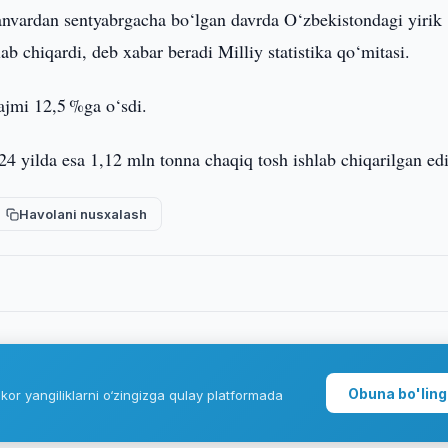
anvardan sentyabrgacha bo‘lgan davrda O‘zbekistondagi yirik
b chiqardi, deb xabar beradi Milliy statistika qo‘mitasi.
hajmi 12,5 %ga o‘sdi.
24 yilda esa 1,12 mln tonna chaqiq tosh ishlab chiqarilgan edi
Havolani nusxalash
Obuna bo'ling
kor yangiliklarni o‘zingizga qulay platformada