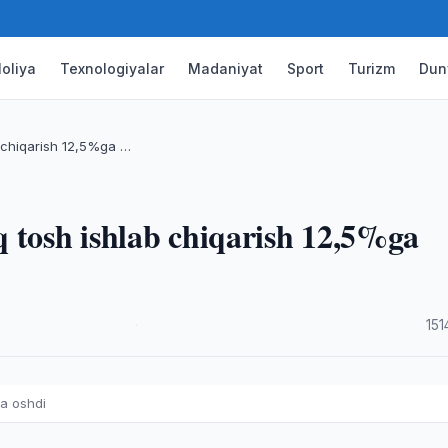
oliya
Texnologiyalar
Madaniyat
Sport
Turizm
Dun
 chiqarish 12,5%ga …
 tosh ishlab chiqarish 12,5%ga
·
151
ga oshdi