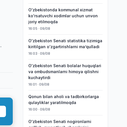
Oʻzbekistonda kommunal xizmat
koʻrsatuvchi xodimlar uchun unvon
joriy etilmoqda
16:05 · 09/08
Oʻzbekiston Senati statistika tizimiga
.
kiritilgan oʻzgartirishlarni maʼqulladi
16:03 · 09/08
Oʻzbekiston Senati bolalar huquqlari
va ombudsmanlarni himoya qilishni
kuchaytirdi
16:01 · 09/08
Qonun bilan aholi va tadbirkorlarga
qulayliklar yaratilmoqda
16:00 · 09/08
Oʻzbekiston Senati nogironlarni