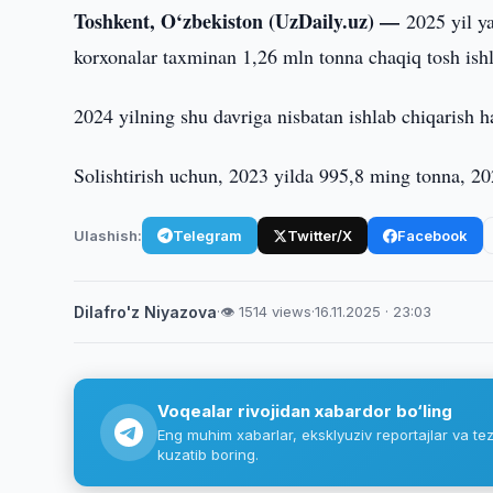
Toshkent, O‘zbekiston (UzDaily.uz) —
2025 yil y
korxonalar taxminan 1,26 mln tonna chaqiq tosh ishla
2024 yilning shu davriga nisbatan ishlab chiqarish 
Solishtirish uchun, 2023 yilda 995,8 ming tonna, 20
Ulashish:
Telegram
Twitter/X
Facebook
Dilafro'z Niyazova
·
👁 1514 views
·
16.11.2025 · 23:03
Voqealar rivojidan xabardor bo‘ling
Eng muhim xabarlar, eksklyuziv reportajlar va tez
kuzatib boring.