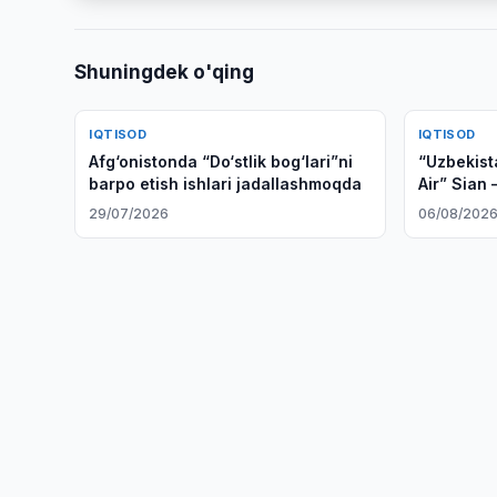
Shuningdek o'qing
IQTISOD
IQTISOD
Afg‘onistonda “Do‘stlik bog‘lari”ni
“Uzbekist
barpo etish ishlari jadallashmoqda
Air” Sian 
parvozlarn
29/07/2026
06/08/202
masalasin