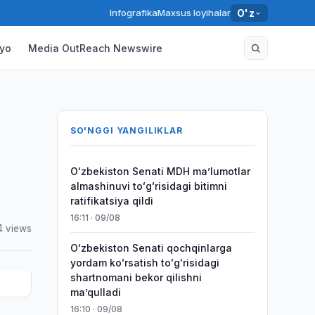
Infografika
Maxsus loyihalar
O'z
yo
Media OutReach Newswire
SO'NGGI YANGILIKLAR
Oʻzbekiston Senati MDH maʼlumotlar
almashinuvi toʻgʻrisidagi bitimni
ratifikatsiya qildi
16:11 · 09/08
4 views
Oʻzbekiston Senati qochqinlarga
yordam koʻrsatish toʻgʻrisidagi
shartnomani bekor qilishni
maʼqulladi
16:10 · 09/08