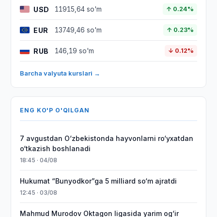
USD
11915,64 so'm
↑ 0.24%
EUR
13749,46 so'm
↑ 0.23%
RUB
146,19 so'm
↓ 0.12%
Barcha valyuta kurslari →
ENG KO'P O'QILGAN
7 avgustdan O‘zbekistonda hayvonlarni ro‘yxatdan
o‘tkazish boshlanadi
18:45 · 04/08
Hukumat “Bunyodkor”ga 5 milliard so‘m ajratdi
12:45 · 03/08
Mahmud Murodov Oktagon ligasida yarim og‘ir