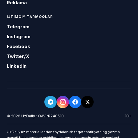
Reklama
IJTIMOIY TARMOQLAR
Telegram
Instagram
Facebook
Twitter/X
LinkedIn
© 2026 UzDaily · OAV №248510
18+
UzDaily.uz materiallaridan foydalanish faqat tahririyatning yozma
ruxsati bilan amalga oshiriladi. Internet-ommaviy axborot vositasi