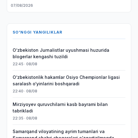
07/08/2026
SO'NGGI YANGILIKLAR
O‘zbekiston Jurnalistlar uyushmasi huzurida
blogerlar kengashi tuzildi
22:45 · 08/08
O‘zbekistonlik hakamlar Osiyo Chempionlar ligasi
saralash o‘yinlarini boshqaradi
22:40 · 08/08
Mirziyoyev quruvchilarni kasb bayrami bilan
tabrikladi
22:35 · 08/08
Samarqand viloyatining ayrim tumanlari va
Samarqand shahri chegaralari oʻzgartirilmoqda