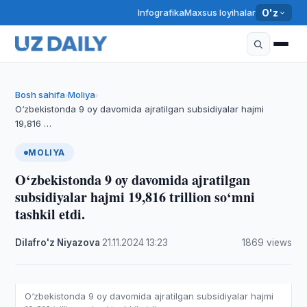
Infografika
Maxsus loyihalar
O'z
Bosh sahifa
Moliya
›
›
O‘zbekistonda 9 oy davomida ajratilgan subsidiyalar hajmi
19,816 …
MOLIYA
O‘zbekistonda 9 oy davomida ajratilgan
subsidiyalar hajmi 19,816 trillion so‘mni
tashkil etdi.
Dilafro'z Niyazova
·
21.11.2024
·
13:23
·
1869 views
O‘zbekistonda 9 oy davomida ajratilgan subsidiyalar hajmi