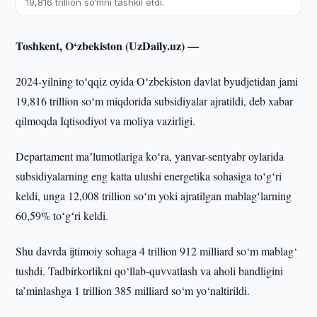
19,816 trillion so‘mni tashkil etdi.
Toshkent, O‘zbekiston (UzDaily.uz) —
2024-yilning toʻqqiz oyida Oʻzbekiston davlat byudjetidan jami
19,816 trillion soʻm miqdorida subsidiyalar ajratildi, deb xabar
qilmoqda Iqtisodiyot va moliya vazirligi.
Departament maʼlumotlariga koʻra, yanvar-sentyabr oylarida
subsidiyalarning eng katta ulushi energetika sohasiga toʻgʻri
keldi, unga 12,008 trillion soʻm yoki ajratilgan mablagʻlarning
60,59% toʻgʻri keldi.
Shu davrda ijtimoiy sohaga 4 trillion 912 milliard so‘m mablag‘
tushdi. Tadbirkorlikni qo‘llab-quvvatlash va aholi bandligini
ta’minlashga 1 trillion 385 milliard so‘m yo‘naltirildi.