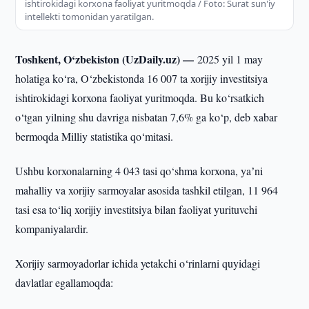
ishtirokidagi korxona faoliyat yuritmoqda / Foto: Surat sun'iy
intellekti tomonidan yaratilgan.
Toshkent, O‘zbekiston (UzDaily.uz) —
2025 yil 1 may
holatiga ko‘ra, O‘zbekistonda 16 007 ta xorijiy investitsiya
ishtirokidagi korxona faoliyat yuritmoqda. Bu ko‘rsatkich
o‘tgan yilning shu davriga nisbatan 7,6% ga ko‘p, deb xabar
bermoqda Milliy statistika qo‘mitasi.
Ushbu korxonalarning 4 043 tasi qo‘shma korxona, yaʼni
mahalliy va xorijiy sarmoyalar asosida tashkil etilgan, 11 964
tasi esa to‘liq xorijiy investitsiya bilan faoliyat yurituvchi
kompaniyalardir.
Xorijiy sarmoyadorlar ichida yetakchi o‘rinlarni quyidagi
davlatlar egallamoqda: