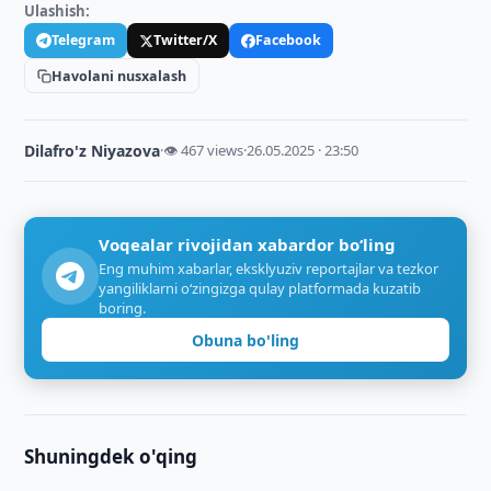
Ulashish:
Telegram
Twitter/X
Facebook
Havolani nusxalash
Dilafro'z Niyazova
·
👁 467 views
·
26.05.2025 · 23:50
Voqealar rivojidan xabardor bo‘ling
Eng muhim xabarlar, eksklyuziv reportajlar va tezkor
yangiliklarni o‘zingizga qulay platformada kuzatib
boring.
Obuna bo'ling
Shuningdek o'qing