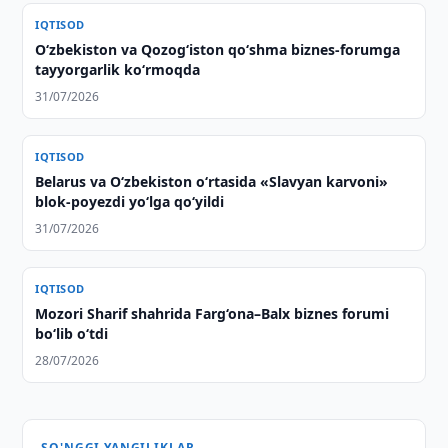
IQTISOD
O‘zbekiston va Qozog‘iston qo‘shma biznes-forumga
tayyorgarlik ko‘rmoqda
31/07/2026
IQTISOD
Belarus va O‘zbekiston o‘rtasida «Slavyan karvoni»
blok-poyezdi yo‘lga qo‘yildi
31/07/2026
IQTISOD
Mozori Sharif shahrida Farg‘ona–Balx biznes forumi
bo‘lib o‘tdi
28/07/2026
SO'NGGI YANGILIKLAR