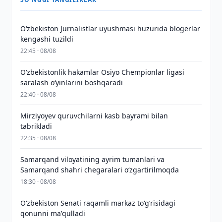
O‘zbekiston Jurnalistlar uyushmasi huzurida blogerlar
kengashi tuzildi
22:45 · 08/08
O‘zbekistonlik hakamlar Osiyo Chempionlar ligasi
saralash o‘yinlarini boshqaradi
22:40 · 08/08
Mirziyoyev quruvchilarni kasb bayrami bilan
tabrikladi
22:35 · 08/08
Samarqand viloyatining ayrim tumanlari va
Samarqand shahri chegaralari oʻzgartirilmoqda
18:30 · 08/08
Oʻzbekiston Senati raqamli markaz toʻgʻrisidagi
qonunni maʼqulladi