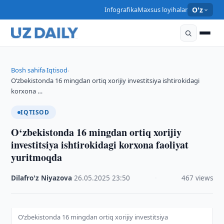
Infografika
Maxsus loyihalar
O'z
Bosh sahifa
Iqtisod
›
›
O‘zbekistonda 16 mingdan ortiq xorijiy investitsiya ishtirokidagi
korxona …
IQTISOD
O‘zbekistonda 16 mingdan ortiq xorijiy
investitsiya ishtirokidagi korxona faoliyat
yuritmoqda
Dilafro'z Niyazova
·
26.05.2025
·
23:50
·
467 views
O‘zbekistonda 16 mingdan ortiq xorijiy investitsiya