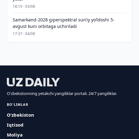
18:10 · 03/08
Samarkand-2028 giperspektral sun’iy yo‘ldoshi 5-
avgust kuni orbitaga uchiriladi
17:37 · 04/08
O'zbekistonning yetakchi yangiliklar portali. 24/7 yangiliklar.
BO'LIMLAR
O‘zbekiston
Iqtisod
Moliya