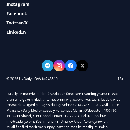
Instagram
Facebook
Twitter/X
LinkedIn
© 2026 UzDaily · OAV №248510
18+
UzDaily.uz materiallaridan foydalanish faqat tahririyatning yozma ruxsati
bilan amalga oshiriladi. Internet-ommaviy axborot vositasi sifatida davlat
roʻyxatidan oʻtganligi toʻgʻrisidagi guvohnoma №248510, 2024 yil 1 aprel.
Muassis: «Daily Media» xususiy korxonasi. Manzil: Oʻzbekiston, 100180,
Toshkent shahri, Yunusobod tumani, 12-27-73. Elektron pochta:
info@uzdaily.com. Bosh muharrir: Umarov Anvar Abrardjanovich.
Mualliflar fikri tahririyat nuqtayi nazariga mos kelmasligi mumkin.