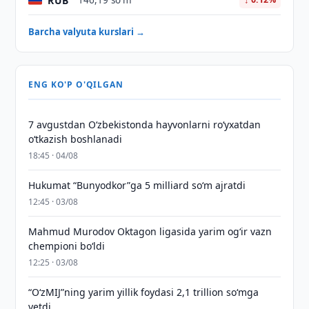
RUB
146,19 so'm
Barcha valyuta kurslari →
ENG KO'P O'QILGAN
7 avgustdan O‘zbekistonda hayvonlarni ro‘yxatdan
o‘tkazish boshlanadi
18:45 · 04/08
Hukumat “Bunyodkor”ga 5 milliard so‘m ajratdi
12:45 · 03/08
Mahmud Murodov Oktagon ligasida yarim og‘ir vazn
chempioni bo‘ldi
12:25 · 03/08
“O‘zMIJ”ning yarim yillik foydasi 2,1 trillion so‘mga
yetdi