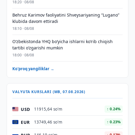
18:20 · 08/08
Behruz Karimov faoliyatini Shveysariyaning “Lugano”
klubida davom ettiradi
18:10 · 08/08
O‘zbekistonda YHQ bo‘yicha ishlarni ko‘rib chiqish
tartibi o‘zgarishi mumkin
18:00 · 08/08
Ko'proq yangiliklar →
VALYUTA KURSLARI (MB, 07.08.2026)
USD
11915,64 so'm
↑ 0.24%
EUR
13749,46 so'm
↑ 0.23%
↓ 0.12%