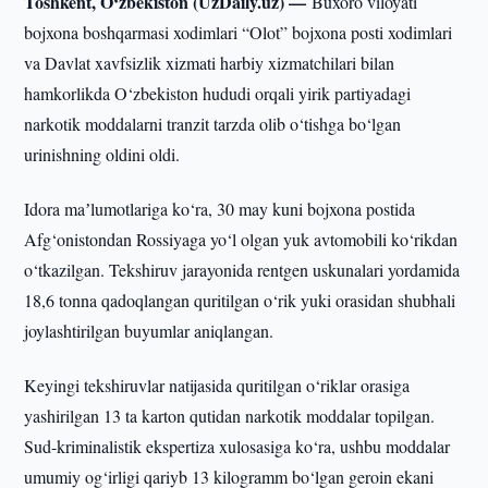
Toshkent, O‘zbekiston (UzDaily.uz) —
Buxoro viloyati
bojxona boshqarmasi xodimlari “Olot” bojxona posti xodimlari
va Davlat xavfsizlik xizmati harbiy xizmatchilari bilan
hamkorlikda O‘zbekiston hududi orqali yirik partiyadagi
narkotik moddalarni tranzit tarzda olib o‘tishga bo‘lgan
urinishning oldini oldi.
Idora maʼlumotlariga ko‘ra, 30 may kuni bojxona postida
Afg‘onistondan Rossiyaga yo‘l olgan yuk avtomobili ko‘rikdan
o‘tkazilgan. Tekshiruv jarayonida rentgen uskunalari yordamida
18,6 tonna qadoqlangan quritilgan o‘rik yuki orasidan shubhali
joylashtirilgan buyumlar aniqlangan.
Keyingi tekshiruvlar natijasida quritilgan o‘riklar orasiga
yashirilgan 13 ta karton qutidan narkotik moddalar topilgan.
Sud-kriminalistik ekspertiza xulosasiga ko‘ra, ushbu moddalar
umumiy og‘irligi qariyb 13 kilogramm bo‘lgan geroin ekani