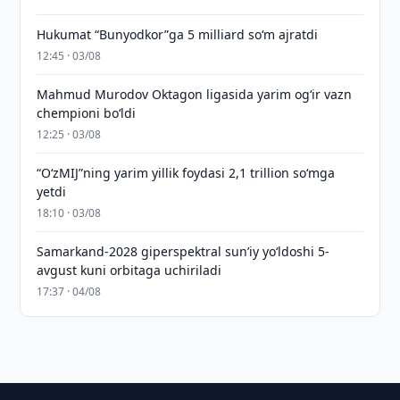
Hukumat “Bunyodkor”ga 5 milliard so‘m ajratdi
12:45 · 03/08
Mahmud Murodov Oktagon ligasida yarim og‘ir vazn
chempioni bo‘ldi
12:25 · 03/08
“O‘zMIJ”ning yarim yillik foydasi 2,1 trillion so‘mga
yetdi
18:10 · 03/08
Samarkand-2028 giperspektral sun’iy yo‘ldoshi 5-
avgust kuni orbitaga uchiriladi
17:37 · 04/08