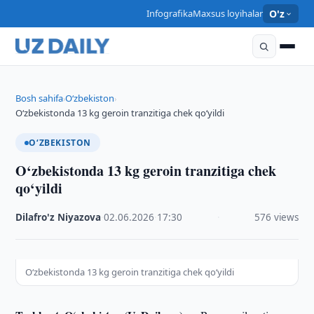
Infografika
Maxsus loyihalar
O'z
Bosh sahifa
O‘zbekiston
›
›
O‘zbekistonda 13 kg geroin tranzitiga chek qo‘yildi
O‘ZBEKISTON
O‘zbekistonda 13 kg geroin tranzitiga chek
qo‘yildi
Dilafro'z Niyazova
·
02.06.2026
·
17:30
·
576 views
O‘zbekistonda 13 kg geroin tranzitiga chek qo‘yildi