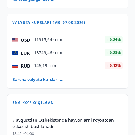
VALYUTA KURSLARI (MB, 07.08.2026)
USD
11915,64 so'm
↑ 0.24%
EUR
13749,46 so'm
↑ 0.23%
RUB
146,19 so'm
↓ 0.12%
Barcha valyuta kurslari →
ENG KO'P O'QILGAN
7 avgustdan O‘zbekistonda hayvonlarni ro‘yxatdan
o‘tkazish boshlanadi
18:45 · 04/08