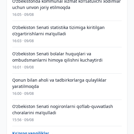
Oʻzbekistonda kommunal xizmat koʻrsatuvchi xodimlar
uchun unvon joriy etilmoqda
16:05 · 09/08
Oʻzbekiston Senati statistika tizimiga kiritilgan
oʻzgartirishlarni maʼqulladi
16:03 · 09/08
Oʻzbekiston Senati bolalar huquqlari va
ombudsmanlarni himoya qilishni kuchaytirdi
16:01 · 09/08
Qonun bilan aholi va tadbirkorlarga qulayliklar
yaratilmoqda
16:00 · 09/08
Oʻzbekiston Senati nogironlarni qoʻllab-quvvatlash
choralarini maʼqulladi
15:56 · 09/08
Ko'proq yangiliklar →