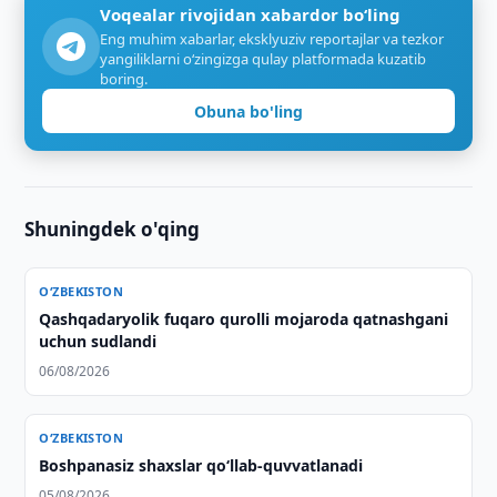
Voqealar rivojidan xabardor bo‘ling
Eng muhim xabarlar, eksklyuziv reportajlar va tezkor
yangiliklarni o‘zingizga qulay platformada kuzatib
boring.
Obuna bo'ling
Shuningdek o'qing
O‘ZBEKISTON
Qashqadaryolik fuqaro qurolli mojaroda qatnashgani
uchun sudlandi
06/08/2026
O‘ZBEKISTON
Boshpanasiz shaxslar qo‘llab-quvvatlanadi
05/08/2026