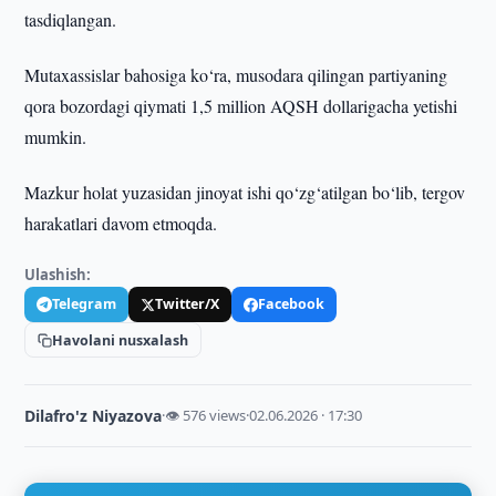
tasdiqlangan.
Mutaxassislar bahosiga ko‘ra, musodara qilingan partiyaning
qora bozordagi qiymati 1,5 million AQSH dollarigacha yetishi
mumkin.
Mazkur holat yuzasidan jinoyat ishi qo‘zg‘atilgan bo‘lib, tergov
harakatlari davom etmoqda.
Ulashish:
Telegram
Twitter/X
Facebook
Havolani nusxalash
Dilafro'z Niyazova
·
👁 576 views
·
02.06.2026 · 17:30