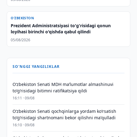
O‘ZBEKISTON
Prezident Administratsiyasi to'g'risidagi qonun
loyihasi birinchi o'qishda qabul qilindi
05/08/2026
SO'NGGI YANGILIKLAR
Oʻzbekiston Senati MDH maʼlumotlar almashinuvi
toʻgʻrisidagi bitimni ratifikatsiya qildi
16:11 · 09/08
Oʻzbekiston Senati qochqinlarga yordam koʻrsatish
toʻgʻrisidagi shartnomani bekor qilishni maʼqulladi
16:10 · 09/08