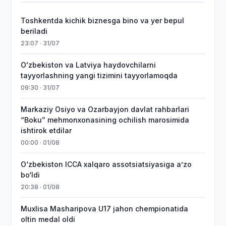
Toshkentda kichik biznesga bino va yer bepul
beriladi
23:07 · 31/07
Oʻzbekiston va Latviya haydovchilarni
tayyorlashning yangi tizimini tayyorlamoqda
09:30 · 31/07
Markaziy Osiyo va Ozarbayjon davlat rahbarlari
“Boku” mehmonxonasining ochilish marosimida
ishtirok etdilar
00:00 · 01/08
O‘zbekiston ICCA xalqaro assotsiatsiyasiga aʼzo
bo‘ldi
20:38 · 01/08
Muxlisa Masharipova U17 jahon chempionatida
oltin medal oldi