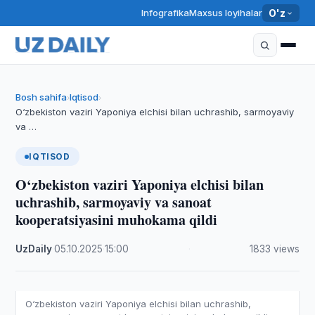
Infografika
Maxsus loyihalar
O'z
Bosh sahifa
Iqtisod
›
›
O‘zbekiston vaziri Yaponiya elchisi bilan uchrashib, sarmoyaviy
va …
IQTISOD
O‘zbekiston vaziri Yaponiya elchisi bilan
uchrashib, sarmoyaviy va sanoat
kooperatsiyasini muhokama qildi
UzDaily
·
05.10.2025
·
15:00
·
1833 views
O‘zbekiston vaziri Yaponiya elchisi bilan uchrashib,