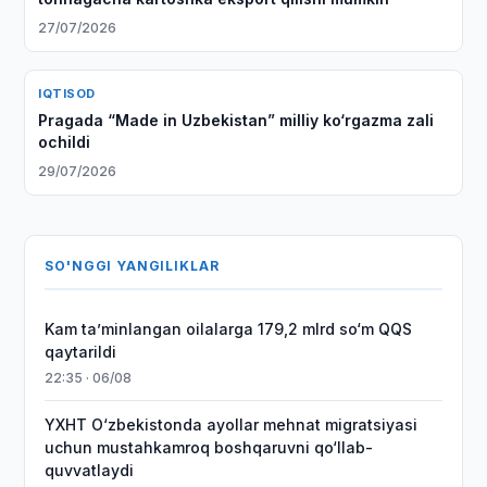
27/07/2026
IQTISOD
Pragada “Made in Uzbekistan” milliy ko‘rgazma zali
ochildi
29/07/2026
SO'NGGI YANGILIKLAR
Kam taʼminlangan oilalarga 179,2 mlrd so‘m QQS
qaytarildi
22:35 · 06/08
YXHT O‘zbekistonda ayollar mehnat migratsiyasi
uchun mustahkamroq boshqaruvni qo‘llab-
quvvatlaydi