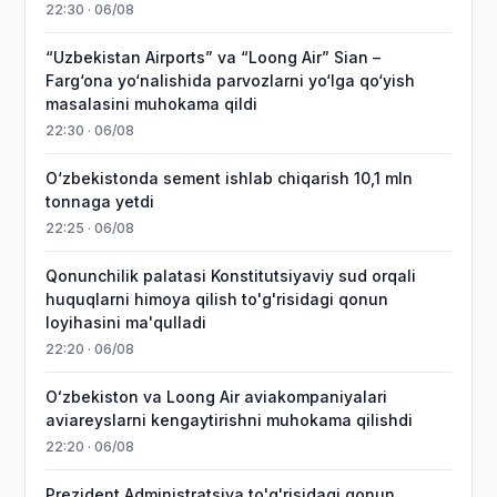
22:30 · 06/08
“Uzbekistan Airports” va “Loong Air” Sian –
Farg‘ona yo‘nalishida parvozlarni yo‘lga qo‘yish
masalasini muhokama qildi
22:30 · 06/08
O‘zbekistonda sement ishlab chiqarish 10,1 mln
tonnaga yetdi
22:25 · 06/08
Qonunchilik palatasi Konstitutsiyaviy sud orqali
huquqlarni himoya qilish to'g'risidagi qonun
loyihasini ma'qulladi
22:20 · 06/08
Oʻzbekiston va Loong Air aviakompaniyalari
aviareyslarni kengaytirishni muhokama qilishdi
22:20 · 06/08
Prezident Administratsiya to'g'risidagi qonun