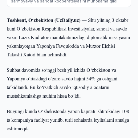
sarmoyaviy va sanoat kooperatsiyasini muhokama qildi
Toshkent, O‘zbekiston (UzDaily.uz) —
Shu yilning 3-oktabr
kuni O‘zbekiston Respublikasi Investitsiyalar, sanoat va savdo
vaziri Laziz Kudratov mamlakatimizdagi diplomatik missiyasini
yakunlayotgan Yaponiya Favqulodda va Muxtor Elchisi
Takashi Xatori bilan uchrashdi.
Suhbat davomida so‘nggi besh yil ichida O‘zbekiston va
Yaponiya o‘rtasidagi o‘zaro savdo hajmi 54% ga oshgani
ta’kidlandi. Bu ko‘rsatkich savdo-iqtisodiy aloqalarni
mustahkamlashga muhim hissa bo‘ldi.
Bugungi kunda O‘zbekistonda yapon kapitali ishtirokidagi 108
ta kompaniya faoliyat yuritib, turli sohalarda loyihalarni amalga
oshirmoqda.