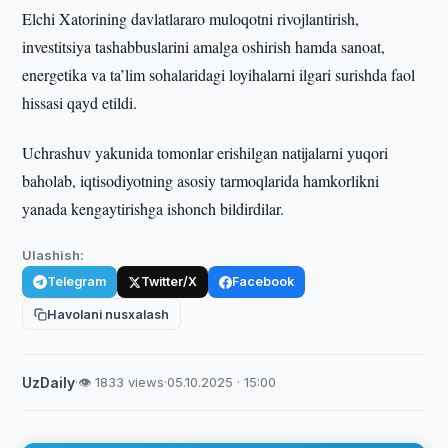
Elchi Xatorining davlatlararo muloqotni rivojlantirish,
investitsiya tashabbuslarini amalga oshirish hamda sanoat,
energetika va ta’lim sohalaridagi loyihalarni ilgari surishda faol
hissasi qayd etildi.
Uchrashuv yakunida tomonlar erishilgan natijalarni yuqori
baholab, iqtisodiyotning asosiy tarmoqlarida hamkorlikni
yanada kengaytirishga ishonch bildirdilar.
Ulashish:
Telegram
Twitter/X
Facebook
Havolani nusxalash
UzDaily
·
👁 1833 views
·
05.10.2025 · 15:00