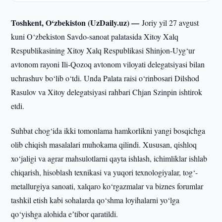
Toshkent, O‘zbekiston (UzDaily.uz) —
Joriy yil 27 avgust
kuni O‘zbekiston Savdo-sanoat palatasida Xitoy Xalq
Respublikasining Xitoy Xalq Respublikasi Shinjon-Uyg‘ur
avtonom rayoni Ili-Qozoq avtonom viloyati delegatsiyasi bilan
uchrashuv bo‘lib o‘tdi. Unda Palata raisi o‘rinbosari Dilshod
Rasulov va Xitoy delegatsiyasi rahbari Chjan Szinpin ishtirok
etdi.
Suhbat chog‘ida ikki tomonlama hamkorlikni yangi bosqichga
olib chiqish masalalari muhokama qilindi. Xususan, qishloq
xo‘jaligi va agrar mahsulotlarni qayta ishlash, ichimliklar ishlab
chiqarish, hisoblash texnikasi va yuqori texnologiyalar, tog‘-
metallurgiya sanoati, xalqaro ko‘rgazmalar va biznes forumlar
tashkil etish kabi sohalarda qo‘shma loyihalarni yo‘lga
qo‘yishga alohida eʼtibor qaratildi.