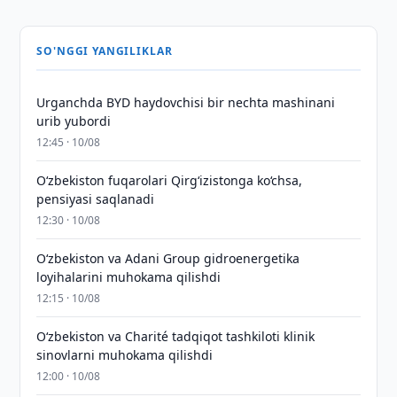
SO'NGGI YANGILIKLAR
Urganchda BYD haydovchisi bir nechta mashinani
urib yubordi
12:45 · 10/08
O‘zbekiston fuqarolari Qirg‘izistonga ko‘chsa,
pensiyasi saqlanadi
12:30 · 10/08
Oʻzbekiston va Adani Group gidroenergetika
loyihalarini muhokama qilishdi
12:15 · 10/08
Oʻzbekiston va Charité tadqiqot tashkiloti klinik
sinovlarni muhokama qilishdi
12:00 · 10/08