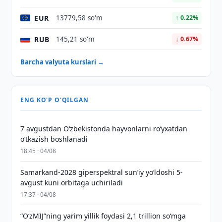
EUR
13779,58 so'm
↑ 0.22%
RUB
145,21 so'm
↓ 0.67%
Barcha valyuta kurslari →
ENG KO'P O'QILGAN
7 avgustdan O‘zbekistonda hayvonlarni ro‘yxatdan
o‘tkazish boshlanadi
18:45 · 04/08
Samarkand-2028 giperspektral sun’iy yo‘ldoshi 5-
avgust kuni orbitaga uchiriladi
17:37 · 04/08
“O‘zMIJ”ning yarim yillik foydasi 2,1 trillion so‘mga