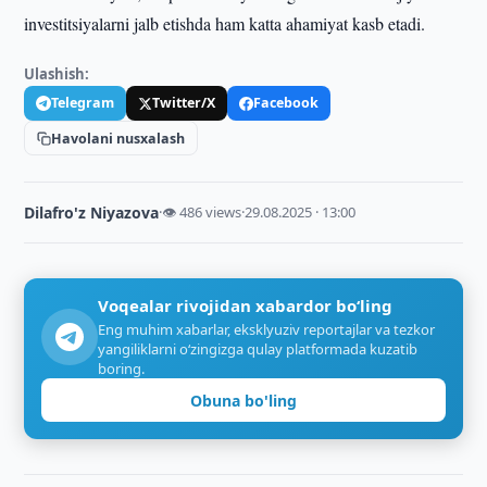
investitsiyalarni jalb etishda ham katta ahamiyat kasb etadi.
Ulashish:
Telegram
Twitter/X
Facebook
Havolani nusxalash
Dilafro'z Niyazova
·
👁 486 views
·
29.08.2025 · 13:00
Voqealar rivojidan xabardor bo‘ling
Eng muhim xabarlar, eksklyuziv reportajlar va tezkor
yangiliklarni o‘zingizga qulay platformada kuzatib
boring.
Obuna bo'ling