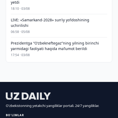
yetdi
18:10 · 03/08
LIVE: «Samarkand-2028» sun’iy yo‘ldoshining
uchirilishi
06:58 · 05/08
Prezidentga “Oʻzbekneftegaz”ning yilning birinchi
yarmidagi faoliyati haqida maʼlumot berildi
17:54 · 03/08
O'zbekistonning yetakchi yangiliklar portali. 24/7 yangiliklar.
BO'LIMLAR