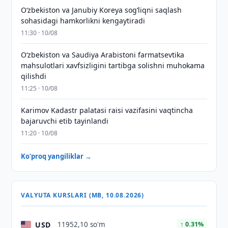
Oʻzbekiston va Janubiy Koreya sogʻliqni saqlash
sohasidagi hamkorlikni kengaytiradi
11:30 · 10/08
Oʻzbekiston va Saudiya Arabistoni farmatsevtika
mahsulotlari xavfsizligini tartibga solishni muhokama
qilishdi
11:25 · 10/08
Karimov Kadastr palatasi raisi vazifasini vaqtincha
bajaruvchi etib tayinlandi
11:20 · 10/08
Ko'proq yangiliklar →
VALYUTA KURSLARI (MB, 10.08.2026)
USD
11952,10 so'm
↑ 0.31%