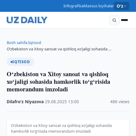
Infografika
Maxsus loyihalar
O'z
Bosh sahifa
Iqtisod
›
›
O‘zbekiston va Xitoy sanoat va qishloq xo‘jaligi sohasida …
IQTISOD
O‘zbekiston va Xitoy sanoat va qishloq
xo‘jaligi sohasida hamkorlik to‘g‘risida
memorandum imzoladi
Dilafro'z Niyazova
·
29.08.2025
·
13:00
·
486 views
O‘zbekiston va Xitoy sanoat va qishloq xo‘jaligi sohasida
hamkorlik to‘g‘risida memorandum imzoladi