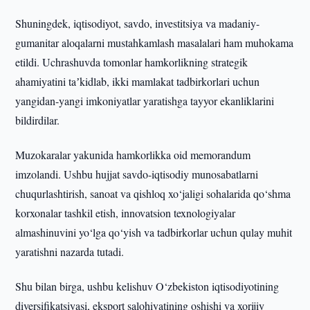
Shuningdek, iqtisodiyot, savdo, investitsiya va madaniy-
gumanitar aloqalarni mustahkamlash masalalari ham muhokama
etildi. Uchrashuvda tomonlar hamkorlikning strategik
ahamiyatini taʼkidlab, ikki mamlakat tadbirkorlari uchun
yangidan-yangi imkoniyatlar yaratishga tayyor ekanliklarini
bildirdilar.
Muzokaralar yakunida hamkorlikka oid memorandum
imzolandi. Ushbu hujjat savdo-iqtisodiy munosabatlarni
chuqurlashtirish, sanoat va qishloq xo‘jaligi sohalarida qo‘shma
korxonalar tashkil etish, innovatsion texnologiyalar
almashinuvini yo‘lga qo‘yish va tadbirkorlar uchun qulay muhit
yaratishni nazarda tutadi.
Shu bilan birga, ushbu kelishuv O‘zbekiston iqtisodiyotining
diversifikatsiyasi, eksport salohiyatining oshishi va xorijiy