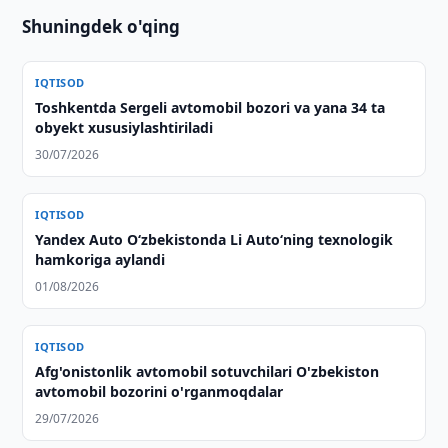
Shuningdek o'qing
IQTISOD
Toshkentda Sergeli avtomobil bozori va yana 34 ta
obyekt xususiylashtiriladi
30/07/2026
IQTISOD
Yandex Auto O‘zbekistonda Li Auto‘ning texnologik
hamkoriga aylandi
01/08/2026
IQTISOD
Afg'onistonlik avtomobil sotuvchilari O'zbekiston
avtomobil bozorini o'rganmoqdalar
29/07/2026