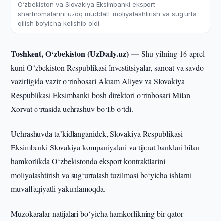
O‘zbekiston va Slovakiya Eksimbanki eksport
shartnomalarini uzoq muddatli moliyalashtirish va sug‘urta
qilish bo‘yicha kelishib oldi
Toshkent, O‘zbekiston (UzDaily.uz) —
Shu yilning 16-aprel
kuni O‘zbekiston Respublikasi Investitsiyalar, sanoat va savdo
vazirligida vazir o‘rinbosari Akram Aliyev va Slovakiya
Respublikasi Eksimbanki bosh direktori o‘rinbosari Milan
Xorvat o‘rtasida uchrashuv bo‘lib o‘tdi.
Uchrashuvda taʼkidlanganidek, Slovakiya Respublikasi
Eksimbanki Slovakiya kompaniyalari va tijorat banklari bilan
hamkorlikda Oʻzbekistonda eksport kontraktlarini
moliyalashtirish va sugʻurtalash tuzilmasi boʻyicha ishlarni
muvaffaqiyatli yakunlamoqda.
Muzokaralar natijalari bo‘yicha hamkorlikning bir qator