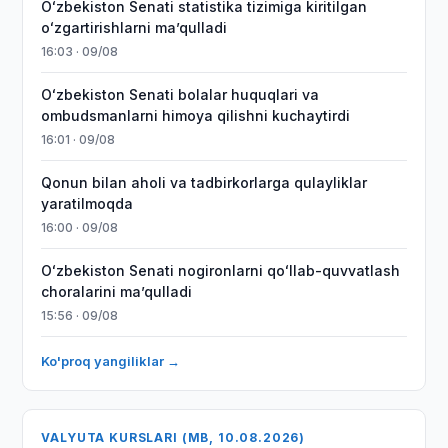
Oʻzbekiston Senati statistika tizimiga kiritilgan
oʻzgartirishlarni maʼqulladi
16:03 · 09/08
Oʻzbekiston Senati bolalar huquqlari va
ombudsmanlarni himoya qilishni kuchaytirdi
16:01 · 09/08
Qonun bilan aholi va tadbirkorlarga qulayliklar
yaratilmoqda
16:00 · 09/08
Oʻzbekiston Senati nogironlarni qoʻllab-quvvatlash
choralarini maʼqulladi
15:56 · 09/08
Ko'proq yangiliklar →
VALYUTA KURSLARI (MB, 10.08.2026)