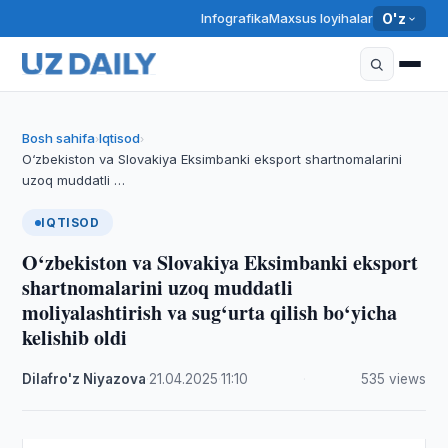
Infografika
Maxsus loyihalar
O'z
Bosh sahifa
Iqtisod
›
›
O‘zbekiston va Slovakiya Eksimbanki eksport shartnomalarini
uzoq muddatli …
IQTISOD
O‘zbekiston va Slovakiya Eksimbanki eksport
shartnomalarini uzoq muddatli
moliyalashtirish va sug‘urta qilish bo‘yicha
kelishib oldi
Dilafro'z Niyazova
·
21.04.2025
·
11:10
·
535 views