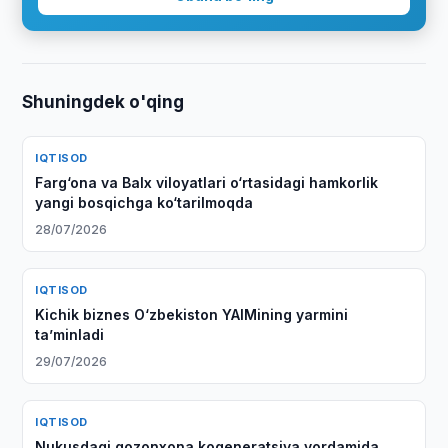
Shuningdek o'qing
IQTISOD
Farg‘ona va Balx viloyatlari o‘rtasidagi hamkorlik
yangi bosqichga ko‘tarilmoqda
28/07/2026
IQTISOD
Kichik biznes O‘zbekiston YAIMining yarmini
taʼminladi
29/07/2026
IQTISOD
Nukusdagi qozonxona kogeneratsiya yordamida