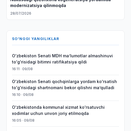
modernizatsiya qilinmoqda
28/07/2026
SO'NGGI YANGILIKLAR
Oʻzbekiston Senati MDH maʼlumotlar almashinuvi
toʻgʻrisidagi bitimni ratifikatsiya qildi
16:11 · 09/08
Oʻzbekiston Senati qochqinlarga yordam koʻrsatish
toʻgʻrisidagi shartnomani bekor qilishni maʼqulladi
16:10 · 09/08
Oʻzbekistonda kommunal xizmat koʻrsatuvchi
xodimlar uchun unvon joriy etilmoqda
16:05 · 09/08