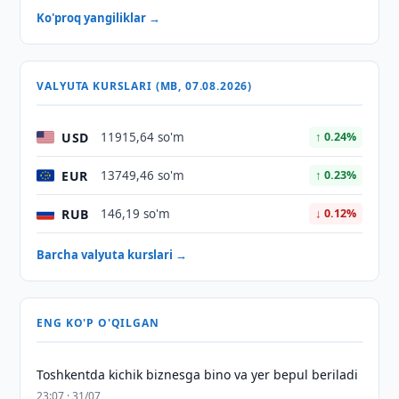
Ko'proq yangiliklar →
VALYUTA KURSLARI (MB, 07.08.2026)
USD
11915,64 so'm
↑ 0.24%
EUR
13749,46 so'm
↑ 0.23%
RUB
146,19 so'm
↓ 0.12%
Barcha valyuta kurslari →
ENG KO'P O'QILGAN
Toshkentda kichik biznesga bino va yer bepul beriladi
23:07 · 31/07