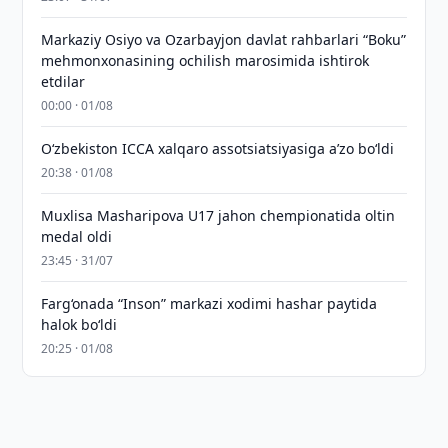
Markaziy Osiyo va Ozarbayjon davlat rahbarlari “Boku”
mehmonxonasining ochilish marosimida ishtirok
etdilar
00:00 · 01/08
O‘zbekiston ICCA xalqaro assotsiatsiyasiga aʼzo bo‘ldi
20:38 · 01/08
Muxlisa Masharipova U17 jahon chempionatida oltin
medal oldi
23:45 · 31/07
Farg‘onada “Inson” markazi xodimi hashar paytida
halok bo‘ldi
20:25 · 01/08