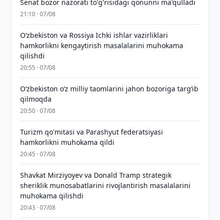
Senat bozor nazorati to'g'risidagi qonunni ma'qulladi
21:10 · 07/08
Oʻzbekiston va Rossiya Ichki ishlar vazirliklari
hamkorlikni kengaytirish masalalarini muhokama
qilishdi
20:55 · 07/08
Oʻzbekiston oʻz milliy taomlarini jahon bozoriga targʻib
qilmoqda
20:50 · 07/08
Turizm qo'mitasi va Parashyut federatsiyasi
hamkorlikni muhokama qildi
20:45 · 07/08
Shavkat Mirziyoyev va Donald Tramp strategik
sheriklik munosabatlarini rivojlantirish masalalarini
muhokama qilishdi
20:43 · 07/08