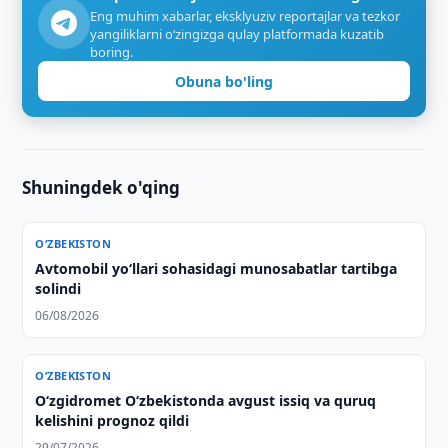
Eng muhim xabarlar, eksklyuziv reportajlar va tezkor
yangiliklarni o‘zingizga qulay platformada kuzatib
boring.
Obuna bo'ling
Shuningdek o'qing
O‘ZBEKISTON
Avtomobil yo‘llari sohasidagi munosabatlar tartibga
solindi
06/08/2026
O‘ZBEKISTON
O‘zgidromet O‘zbekistonda avgust issiq va quruq
kelishini prognoz qildi
29/07/2026