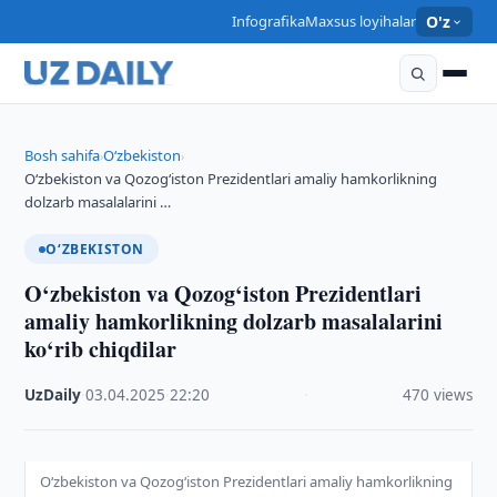
Infografika
Maxsus loyihalar
O'z
Bosh sahifa
O‘zbekiston
›
›
O‘zbekiston va Qozog‘iston Prezidentlari amaliy hamkorlikning
dolzarb masalalarini …
O‘ZBEKISTON
O‘zbekiston va Qozog‘iston Prezidentlari
amaliy hamkorlikning dolzarb masalalarini
ko‘rib chiqdilar
UzDaily
·
03.04.2025
·
22:20
·
470 views
O‘zbekiston va Qozog‘iston Prezidentlari amaliy hamkorlikning