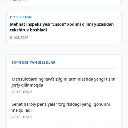
O‘ZBEKISTON
Mehnat inspeksiyasi “Inson” xodimi o‘limi yuzasidan
tekshiruv boshladi
01/08/2026
SO'NGGI YANGILIKLAR
Mahsulotlarning xavfsizligini taʼminlashda yangi tizim
joriy qilinmoqda
21:15 · 07/08
Senat harbiy pensiyalar to'g'risidagi yangi qonunni
ma'qulladi
21:15 · 07/08