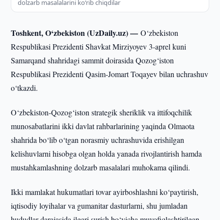
dolzarb masalalarini ko‘rib chiqdilar
Toshkent, O‘zbekiston (UzDaily.uz) —
O‘zbekiston
Respublikasi Prezidenti Shavkat Mirziyoyev 3-aprel kuni
Samarqand shahridagi sammit doirasida Qozog‘iston
Respublikasi Prezidenti Qasim-Jomart Toqayev bilan uchrashuv
o‘tkazdi.
O‘zbekiston-Qozog‘iston strategik sheriklik va ittifoqchilik
munosabatlarini ikki davlat rahbarlarining yaqinda Olmaota
shahrida bo‘lib o‘tgan norasmiy uchrashuvida erishilgan
kelishuvlarni hisobga olgan holda yanada rivojlantirish hamda
mustahkamlashning dolzarb masalalari muhokama qilindi.
Ikki mamlakat hukumatlari tovar ayirboshlashni ko‘paytirish,
iqtisodiy loyihalar va gumanitar dasturlarni, shu jumladan
hududlar darajasida ilgari surish bo‘yicha muvofiqlashtirilgan