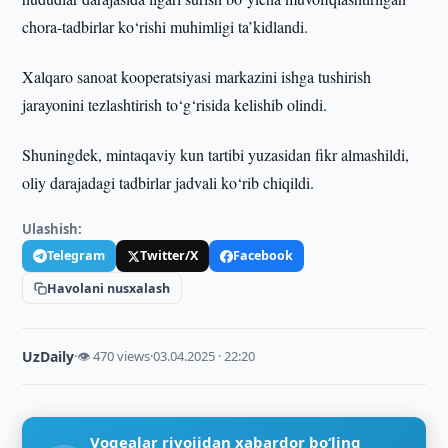
chora-tadbirlar ko‘rishi muhimligi ta’kidlandi.
Xalqaro sanoat kooperatsiyasi markazini ishga tushirish
jarayonini tezlashtirish to‘g‘risida kelishib olindi.
Shuningdek, mintaqaviy kun tartibi yuzasidan fikr almashildi,
oliy darajadagi tadbirlar jadvali ko‘rib chiqildi.
Ulashish:
Telegram
Twitter/X
Facebook
Havolani nusxalash
UzDaily
·
👁 470 views
·
03.04.2025 · 22:20
Voqealar rivojidan xabardor bo‘ling