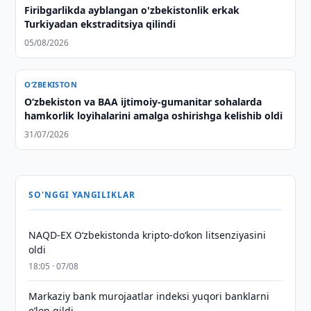
Firibgarlikda ayblangan o'zbekistonlik erkak
Turkiyadan ekstraditsiya qilindi
05/08/2026
O‘ZBEKISTON
O‘zbekiston va BAA ijtimoiy-gumanitar sohalarda
hamkorlik loyihalarini amalga oshirishga kelishib oldi
31/07/2026
SO'NGGI YANGILIKLAR
NAQD-EX O‘zbekistonda kripto-do‘kon litsenziyasini
oldi
18:05 · 07/08
Markaziy bank murojaatlar indeksi yuqori banklarni
eʼlon qildi