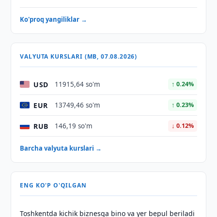
Ko'proq yangiliklar →
VALYUTA KURSLARI (MB, 07.08.2026)
USD
11915,64 so'm
↑ 0.24%
EUR
13749,46 so'm
↑ 0.23%
RUB
146,19 so'm
↓ 0.12%
Barcha valyuta kurslari →
ENG KO'P O'QILGAN
Toshkentda kichik biznesga bino va yer bepul beriladi