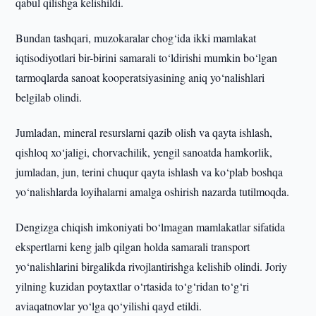
qabul qilishga kelishildi.
Bundan tashqari, muzokaralar chog‘ida ikki mamlakat
iqtisodiyotlari bir-birini samarali to‘ldirishi mumkin bo‘lgan
tarmoqlarda sanoat kooperatsiyasining aniq yo‘nalishlari
belgilab olindi.
Jumladan, mineral resurslarni qazib olish va qayta ishlash,
qishloq xo‘jaligi, chorvachilik, yengil sanoatda hamkorlik,
jumladan, jun, terini chuqur qayta ishlash va ko‘plab boshqa
yo‘nalishlarda loyihalarni amalga oshirish nazarda tutilmoqda.
Dengizga chiqish imkoniyati bo‘lmagan mamlakatlar sifatida
ekspertlarni keng jalb qilgan holda samarali transport
yo‘nalishlarini birgalikda rivojlantirishga kelishib olindi. Joriy
yilning kuzidan poytaxtlar o‘rtasida to‘g‘ridan to‘g‘ri
aviaqatnovlar yo‘lga qo‘yilishi qayd etildi.