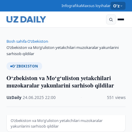
Infografika
Maxsus loyihalar
O'z
Bosh sahifa
O‘zbekiston
›
›
O‘zbekiston va Mo‘g‘uliston yetakchilari muzokaralar yakunlarini
sarhisob qildilar
O‘ZBEKISTON
O‘zbekiston va Mo‘g‘uliston yetakchilari
muzokaralar yakunlarini sarhisob qildilar
UzDaily
·
24.06.2025
·
22:00
·
551 views
O‘zbekiston va Mo‘g‘uliston yetakchilari muzokaralar
yakunlarini sarhisob qildilar