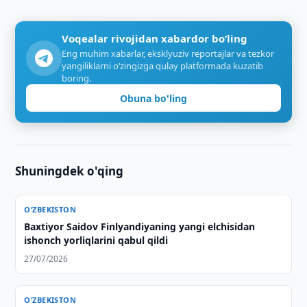
Voqealar rivojidan xabardor bo‘ling
Eng muhim xabarlar, eksklyuziv reportajlar va tezkor
yangiliklarni o‘zingizga qulay platformada kuzatib
boring.
Obuna bo'ling
Shuningdek o'qing
O‘ZBEKISTON
Baxtiyor Saidov Finlyandiyaning yangi elchisidan
ishonch yorliqlarini qabul qildi
27/07/2026
O‘ZBEKISTON