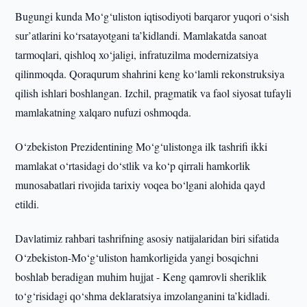
Bugungi kunda Mo‘g‘uliston iqtisodiyoti barqaror yuqori o‘sish
sur’atlarini ko‘rsatayotgani ta’kidlandi. Mamlakatda sanoat
tarmoqlari, qishloq xo‘jaligi, infratuzilma modernizatsiya
qilinmoqda. Qoraqurum shahrini keng ko‘lamli rekonstruksiya
qilish ishlari boshlangan. Izchil, pragmatik va faol siyosat tufayli
mamlakatning xalqaro nufuzi oshmoqda.
O‘zbekiston Prezidentining Mo‘g‘ulistonga ilk tashrifi ikki
mamlakat o‘rtasidagi do‘stlik va ko‘p qirrali hamkorlik
munosabatlari rivojida tarixiy voqea bo‘lgani alohida qayd
etildi.
Davlatimiz rahbari tashrifning asosiy natijalaridan biri sifatida
O‘zbekiston-Mo‘g‘uliston hamkorligida yangi bosqichni
boshlab beradigan muhim hujjat - Keng qamrovli sheriklik
to‘g‘risidagi qo‘shma deklaratsiya imzolanganini ta’kidladi.