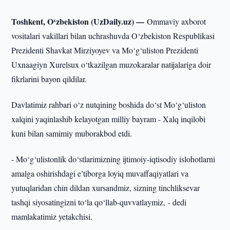
Toshkent, O‘zbekiston (UzDaily.uz) —
Ommaviy axborot
vositalari vakillari bilan uchrashuvda O‘zbekiston Respublikasi
Prezidenti Shavkat Mirziyoyev va Mo‘g‘uliston Prezidenti
Uxnaagiyn Xurelsux o‘tkazilgan muzokaralar natijalariga doir
fikrlarini bayon qildilar.
Davlatimiz rahbari o‘z nutqining boshida do‘st Mo‘g‘uliston
xalqini yaqinlashib kelayotgan milliy bayram - Xalq inqilobi
kuni bilan samimiy muborakbod etdi.
- Mo‘g‘ulistonlik do‘stlarimizning ijtimoiy-iqtisodiy islohotlarni
amalga oshirishdagi e’tiborga loyiq muvaffaqiyatlari va
yutuqlaridan chin dildan xursandmiz, sizning tinchliksevar
tashqi siyosatingizni to‘la qo‘llab-quvvatlaymiz, - dedi
mamlakatimiz yetakchisi.