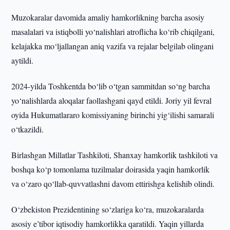
Muzokaralar davomida amaliy hamkorlikning barcha asosiy
masalalari va istiqbolli yo‘nalishlari atroflicha ko‘rib chiqilgani,
kelajakka mo‘ljallangan aniq vazifa va rejalar belgilab olingani
aytildi.
2024-yilda Toshkentda bo‘lib o‘tgan sammitdan so‘ng barcha
yo‘nalishlarda aloqalar faollashgani qayd etildi. Joriy yil fevral
oyida Hukumatlararo komissiyaning birinchi yig‘ilishi samarali
o‘tkazildi.
Birlashgan Millatlar Tashkiloti, Shanxay hamkorlik tashkiloti va
boshqa ko‘p tomonlama tuzilmalar doirasida yaqin hamkorlik
va o‘zaro qo‘llab-quvvatlashni davom ettirishga kelishib olindi.
O‘zbekiston Prezidentining so‘zlariga ko‘ra, muzokaralarda
asosiy e’tibor iqtisodiy hamkorlikka qaratildi. Yaqin yillarda