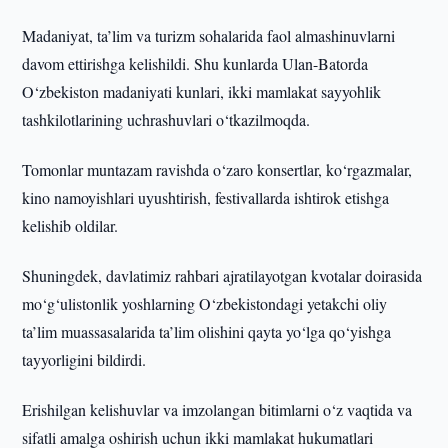
Madaniyat, ta’lim va turizm sohalarida faol almashinuvlarni
davom ettirishga kelishildi. Shu kunlarda Ulan-Batorda
O‘zbekiston madaniyati kunlari, ikki mamlakat sayyohlik
tashkilotlarining uchrashuvlari o‘tkazilmoqda.
Tomonlar muntazam ravishda o‘zaro konsertlar, ko‘rgazmalar,
kino namoyishlari uyushtirish, festivallarda ishtirok etishga
kelishib oldilar.
Shuningdek, davlatimiz rahbari ajratilayotgan kvotalar doirasida
mo‘g‘ulistonlik yoshlarning O‘zbekistondagi yetakchi oliy
ta’lim muassasalarida ta’lim olishini qayta yo‘lga qo‘yishga
tayyorligini bildirdi.
Erishilgan kelishuvlar va imzolangan bitimlarni o‘z vaqtida va
sifatli amalga oshirish uchun ikki mamlakat hukumatlari