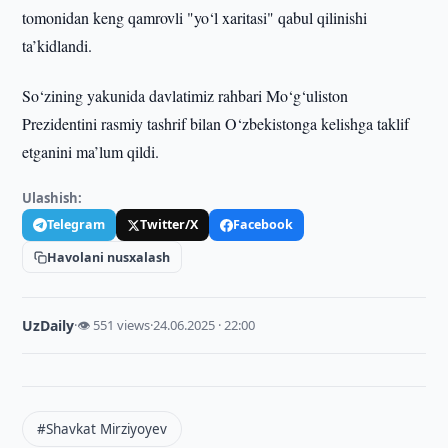
tomonidan keng qamrovli "yo‘l xaritasi" qabul qilinishi
ta’kidlandi.
So‘zining yakunida davlatimiz rahbari Mo‘g‘uliston
Prezidentini rasmiy tashrif bilan O‘zbekistonga kelishga taklif
etganini ma’lum qildi.
Ulashish:
Telegram
Twitter/X
Facebook
Havolani nusxalash
UzDaily
·
👁 551 views
·
24.06.2025 · 22:00
#Shavkat Mirziyoyev