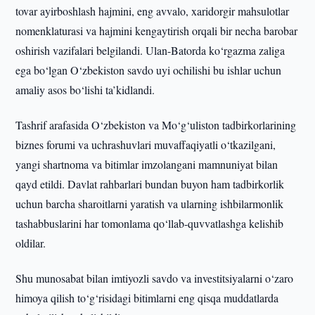
tovar ayirboshlash hajmini, eng avvalo, xaridorgir mahsulotlar
nomenklaturasi va hajmini kengaytirish orqali bir necha barobar
oshirish vazifalari belgilandi. Ulan-Batorda ko‘rgazma zaliga
ega bo‘lgan O‘zbekiston savdo uyi ochilishi bu ishlar uchun
amaliy asos bo‘lishi ta’kidlandi.
Tashrif arafasida O‘zbekiston va Mo‘g‘uliston tadbirkorlarining
biznes forumi va uchrashuvlari muvaffaqiyatli o‘tkazilgani,
yangi shartnoma va bitimlar imzolangani mamnuniyat bilan
qayd etildi. Davlat rahbarlari bundan buyon ham tadbirkorlik
uchun barcha sharoitlarni yaratish va ularning ishbilarmonlik
tashabbuslarini har tomonlama qo‘llab-quvvatlashga kelishib
oldilar.
Shu munosabat bilan imtiyozli savdo va investitsiyalarni o‘zaro
himoya qilish to‘g‘risidagi bitimlarni eng qisqa muddatlarda