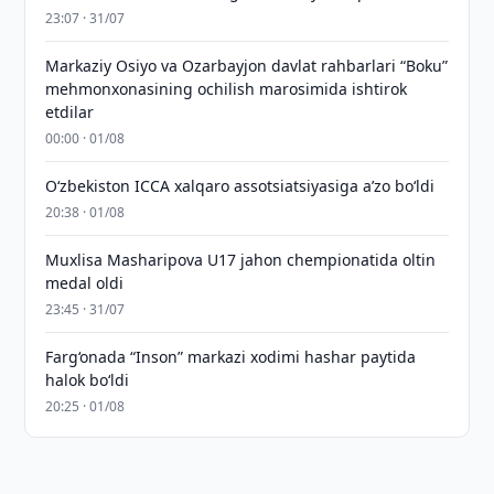
23:07 · 31/07
Markaziy Osiyo va Ozarbayjon davlat rahbarlari “Boku”
mehmonxonasining ochilish marosimida ishtirok
etdilar
00:00 · 01/08
O‘zbekiston ICCA xalqaro assotsiatsiyasiga aʼzo bo‘ldi
20:38 · 01/08
Muxlisa Masharipova U17 jahon chempionatida oltin
medal oldi
23:45 · 31/07
Farg‘onada “Inson” markazi xodimi hashar paytida
halok bo‘ldi
20:25 · 01/08