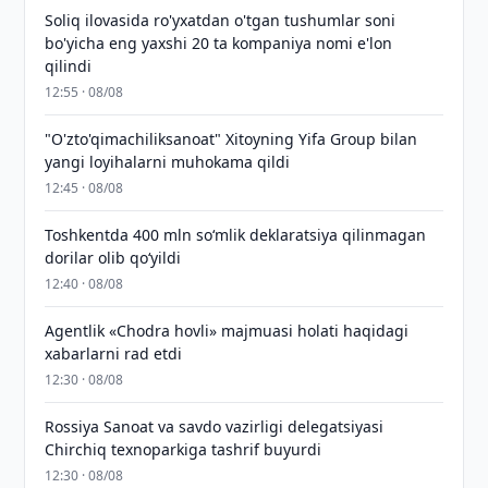
Soliq ilovasida ro'yxatdan o'tgan tushumlar soni
bo'yicha eng yaxshi 20 ta kompaniya nomi e'lon
qilindi
12:55 · 08/08
"O'zto'qimachiliksanoat" Xitoyning Yifa Group bilan
yangi loyihalarni muhokama qildi
12:45 · 08/08
Toshkentda 400 mln so‘mlik deklaratsiya qilinmagan
dorilar olib qo‘yildi
12:40 · 08/08
Agentlik «Chodra hovli» majmuasi holati haqidagi
xabarlarni rad etdi
12:30 · 08/08
Rossiya Sanoat va savdo vazirligi delegatsiyasi
Chirchiq texnoparkiga tashrif buyurdi
12:30 · 08/08