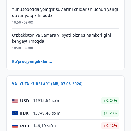
Yunusobodda yomg‘ir suvlarini chiqarish uchun yangi
quvur yotqizilmoqda
10:50 · 08/08
Oʻzbekiston va Samara viloyati biznes hamkorligini
kengaytirmoqda
10:40 · 08/08
Ko'proq yangiliklar →
VALYUTA KURSLARI (MB, 07.08.2026)
USD
11915,64 so'm
↑ 0.24%
EUR
13749,46 so'm
↑ 0.23%
RUB
146,19 so'm
↓ 0.12%