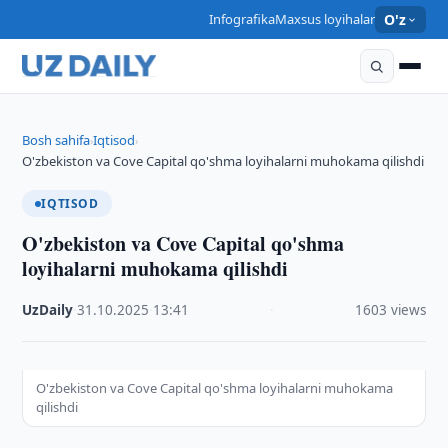
Infografika
Maxsus loyihalar
O'z
Bosh sahifa
Iqtisod
›
›
O'zbekiston va Cove Capital qo'shma loyihalarni muhokama qilishdi
IQTISOD
O'zbekiston va Cove Capital qo'shma
loyihalarni muhokama qilishdi
UzDaily
·
31.10.2025
·
13:41
·
1603 views
O'zbekiston va Cove Capital qo'shma loyihalarni muhokama
qilishdi