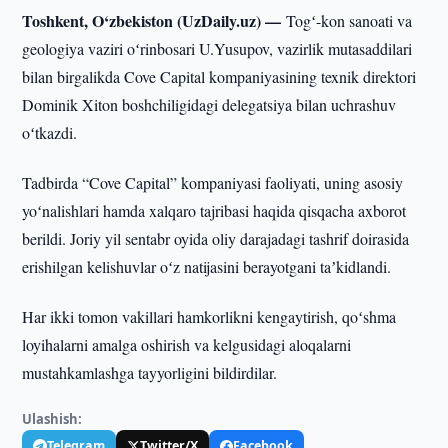
Toshkent, O‘zbekiston (UzDaily.uz) —
Togʻ-kon sanoati va
geologiya vaziri oʻrinbosari U.Yusupov, vazirlik mutasaddilari
bilan birgalikda Cove Capital kompaniyasining texnik direktori
Dominik Xiton boshchiligidagi delegatsiya bilan uchrashuv
oʻtkazdi.
Tadbirda “Cove Capital” kompaniyasi faoliyati, uning asosiy
yoʻnalishlari hamda xalqaro tajribasi haqida qisqacha axborot
berildi. Joriy yil sentabr oyida oliy darajadagi tashrif doirasida
erishilgan kelishuvlar oʻz natijasini berayotgani taʼkidlandi.
Har ikki tomon vakillari hamkorlikni kengaytirish, qoʻshma
loyihalarni amalga oshirish va kelgusidagi aloqalarni
mustahkamlashga tayyorligini bildirdilar.
Ulashish:
Telegram
Twitter/X
Facebook