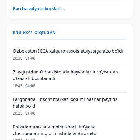
Barcha valyuta kurslari →
ENG KO'P O'QILGAN
O‘zbekiston ICCA xalqaro assotsiatsiyasiga aʼzo bo‘ldi
20:38 · 01/08
7 avgustdan O‘zbekistonda hayvonlarni ro‘yxatdan
o‘tkazish boshlanadi
18:45 · 04/08
Farg‘onada “Inson” markazi xodimi hashar paytida
halok bo‘ldi
20:25 · 01/08
Prezidentimiz suv-motor sporti bo‘yicha
chempionatning ochilishida ishtirok etdi