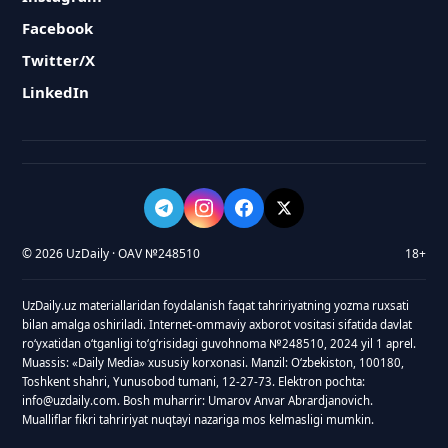
Facebook
Twitter/X
LinkedIn
© 2026 UzDaily · OAV №248510
18+
UzDaily.uz materiallaridan foydalanish faqat tahririyatning yozma ruxsati
bilan amalga oshiriladi. Internet-ommaviy axborot vositasi sifatida davlat
roʻyxatidan oʻtganligi toʻgʻrisidagi guvohnoma №248510, 2024 yil 1 aprel.
Muassis: «Daily Media» xususiy korxonasi. Manzil: Oʻzbekiston, 100180,
Toshkent shahri, Yunusobod tumani, 12-27-73. Elektron pochta:
info@uzdaily.com. Bosh muharrir: Umarov Anvar Abrardjanovich.
Mualliflar fikri tahririyat nuqtayi nazariga mos kelmasligi mumkin.