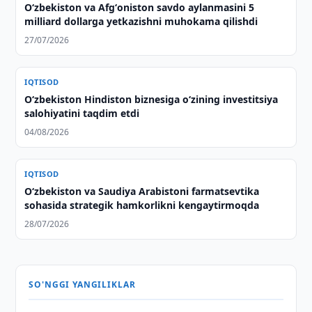
Oʻzbekiston va Afgʻoniston savdo aylanmasini 5
milliard dollarga yetkazishni muhokama qilishdi
27/07/2026
IQTISOD
Oʻzbekiston Hindiston biznesiga oʻzining investitsiya
salohiyatini taqdim etdi
04/08/2026
IQTISOD
O‘zbekiston va Saudiya Arabistoni farmatsevtika
sohasida strategik hamkorlikni kengaytirmoqda
28/07/2026
SO'NGGI YANGILIKLAR