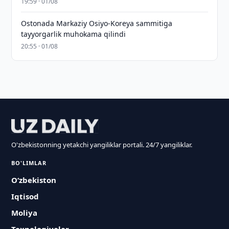
19:59 · 01/08
Ostonada Markaziy Osiyo-Koreya sammitiga
tayyorgarlik muhokama qilindi
20:55 · 01/08
O'zbekistonning yetakchi yangiliklar portali. 24/7 yangiliklar.
BO'LIMLAR
O‘zbekiston
Iqtisod
Moliya