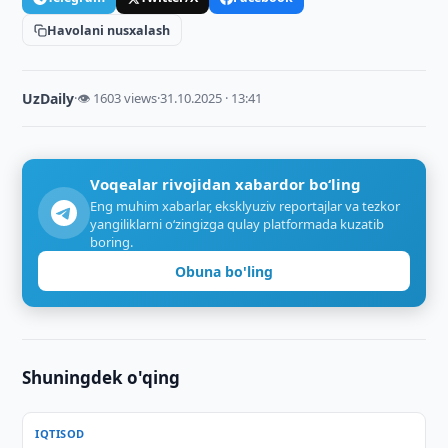
Havolani nusxalash
UzDaily
·
👁 1603 views
·
31.10.2025 · 13:41
Voqealar rivojidan xabardor bo‘ling
Eng muhim xabarlar, eksklyuziv reportajlar va tezkor
yangiliklarni o‘zingizga qulay platformada kuzatib
boring.
Obuna bo'ling
Shuningdek o'qing
IQTISOD