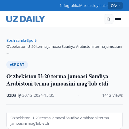
Infografika
Maxsus loyihalar
O'z
Bosh sahifa
Sport
›
›
O‘zbekiston U-20 terma jamoasi Saudiya Arabistoni terma jamoasini
…
SPORT
O‘zbekiston U-20 terma jamoasi Saudiya
Arabistoni terma jamoasini mag‘lub etdi
UzDaily
·
30.12.2024
·
15:35
·
1412 views
O‘zbekiston U-20 terma jamoasi Saudiya Arabistoni terma
jamoasini mag‘lub etdi