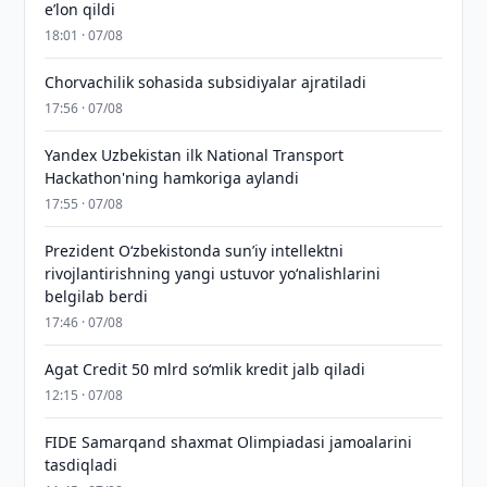
eʼlon qildi
18:01 · 07/08
Chorvachilik sohasida subsidiyalar ajratiladi
17:56 · 07/08
Yandex Uzbekistan ilk National Transport
Hackathon'ning hamkoriga aylandi
17:55 · 07/08
Prezident Oʻzbekistonda sunʼiy intellektni
rivojlantirishning yangi ustuvor yoʻnalishlarini
belgilab berdi
17:46 · 07/08
Agat Credit 50 mlrd so‘mlik kredit jalb qiladi
12:15 · 07/08
FIDE Samarqand shaxmat Olimpiadasi jamoalarini
tasdiqladi