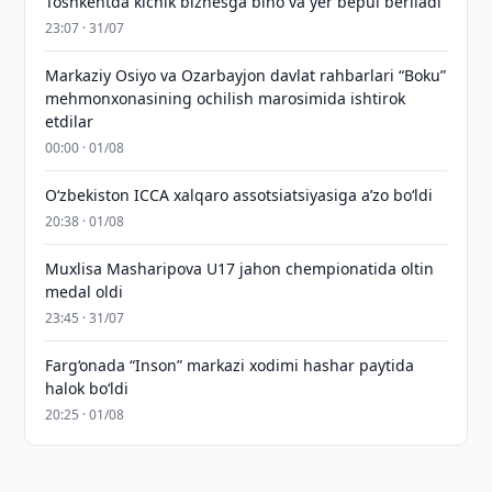
Toshkentda kichik biznesga bino va yer bepul beriladi
23:07 · 31/07
Markaziy Osiyo va Ozarbayjon davlat rahbarlari “Boku”
mehmonxonasining ochilish marosimida ishtirok
etdilar
00:00 · 01/08
O‘zbekiston ICCA xalqaro assotsiatsiyasiga aʼzo bo‘ldi
20:38 · 01/08
Muxlisa Masharipova U17 jahon chempionatida oltin
medal oldi
23:45 · 31/07
Farg‘onada “Inson” markazi xodimi hashar paytida
halok bo‘ldi
20:25 · 01/08