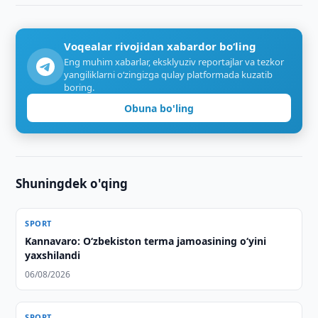
Voqealar rivojidan xabardor bo‘ling
Eng muhim xabarlar, eksklyuziv reportajlar va tezkor
yangiliklarni o‘zingizga qulay platformada kuzatib
boring.
Obuna bo'ling
Shuningdek o'qing
SPORT
Kannavaro: O‘zbekiston terma jamoasining o‘yini
yaxshilandi
06/08/2026
SPORT