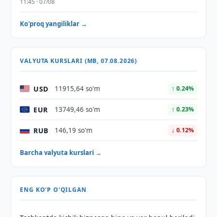
11:45 · 07/08
Ko'proq yangiliklar →
VALYUTA KURSLARI (MB, 07.08.2026)
USD
11915,64 so'm
↑ 0.24%
EUR
13749,46 so'm
↑ 0.23%
RUB
146,19 so'm
↓ 0.12%
Barcha valyuta kurslari →
ENG KO'P O'QILGAN