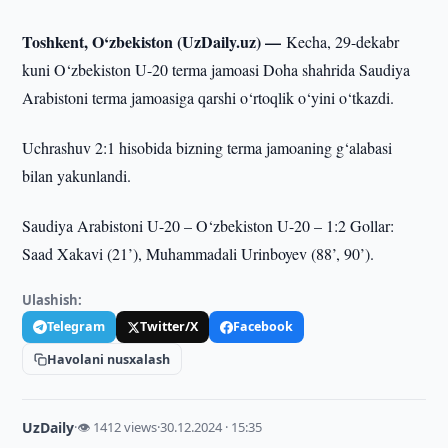
Toshkent, O‘zbekiston (UzDaily.uz) —
Kecha, 29-dekabr
kuni O‘zbekiston U-20 terma jamoasi Doha shahrida Saudiya
Arabistoni terma jamoasiga qarshi o‘rtoqlik o‘yini o‘tkazdi.
Uchrashuv 2:1 hisobida bizning terma jamoaning g‘alabasi
bilan yakunlandi.
Saudiya Arabistoni U-20 – O‘zbekiston U-20 – 1:2 Gollar:
Saad Xakavi (21’), Muhammadali Urinboyev (88’, 90’).
Ulashish:
Telegram
Twitter/X
Facebook
Havolani nusxalash
UzDaily
·
👁 1412 views
·
30.12.2024 · 15:35