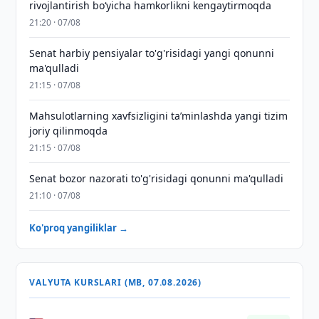
rivojlantirish boʻyicha hamkorlikni kengaytirmoqda
21:20 · 07/08
Senat harbiy pensiyalar to'g'risidagi yangi qonunni
ma'qulladi
21:15 · 07/08
Mahsulotlarning xavfsizligini taʼminlashda yangi tizim
joriy qilinmoqda
21:15 · 07/08
Senat bozor nazorati to'g'risidagi qonunni ma'qulladi
21:10 · 07/08
Ko'proq yangiliklar →
VALYUTA KURSLARI (MB, 07.08.2026)