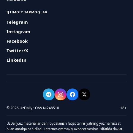
IJTIMOIY TARMOQLAR
Telegram
Instagram
Facebook
Twitter/X
LinkedIn
© 2026 UzDaily · OAV №248510
18+
UzDaily.uz materiallaridan foydalanish faqat tahririyatning yozma ruxsati
bilan amalga oshiriladi. Internet-ommaviy axborot vositasi sifatida davlat