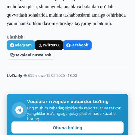
muhofaza qilish, shuningdek, onalik va bolalikni qo‘llab-
quvvatlash sohalarida muhim tashabbuslarni amalga oshirishda
yaqin hamkorlikni davom ettirishga tayyorligini bildirdi.
Ulashish:
Telegram
Twitter/X
Facebook
Havolani nusxalash
UzDaily
·
👁 655 views
·
15.02.2025 · 13:00
Voqealar rivojidan xabardor bo‘ling
Eng muhim xabarlar, eksklyuziv reportajlar va tezkor
yangiliklarni o‘zingizga qulay platformada kuzatib
boring.
Obuna bo'ling