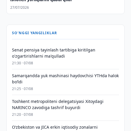
27/07/2026
SO'NGGI YANGILIKLAR
Senat pensiya tayinlash tartibiga kiritilgan
o'zgartirishlarni ma'qulladi
21:30 · 07/08
Samarqandda yuk mashinasi haydovchisi YTHda halok
bo‘ldi
21:25 · 07/08
Toshkent metropoliteni delegatsiyasi Xitoydagi
NARINCO zavodiga tashrif buyurdi
21:20 · 07/08
Oʻzbekiston va JICA erkin iqtisodiy zonalarni