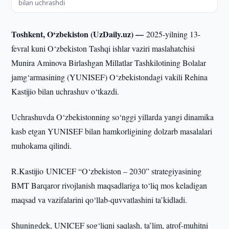
bilan uchrashdi
Toshkent, O‘zbekiston (UzDaily.uz) —
2025-yilning 13-
fevral kuni O‘zbekiston Tashqi ishlar vaziri maslahatchisi
Munira Aminova Birlashgan Millatlar Tashkilotining Bolalar
jamg‘armasining (YUNISEF) O‘zbekistondagi vakili Rehina
Kastijio bilan uchrashuv o‘tkazdi.
Uchrashuvda O‘zbekistonning so‘nggi yillarda yangi dinamika
kasb etgan YUNISEF bilan hamkorligining dolzarb masalalari
muhokama qilindi.
R.Kastijio UNICEF “O‘zbekiston – 2030” strategiyasining
BMT Barqaror rivojlanish maqsadlariga to‘liq mos keladigan
maqsad va vazifalarini qo‘llab-quvvatlashini ta’kidladi.
Shuningdek, UNICEF sog‘liqni saqlash, ta’lim, atrof-muhitni