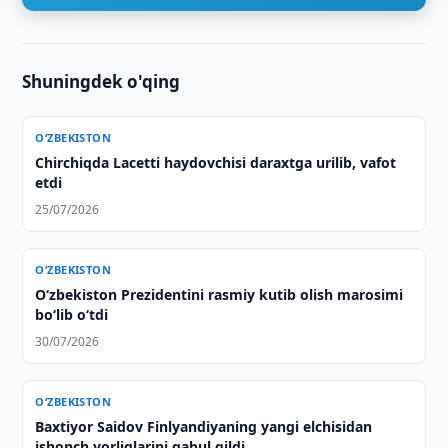
Shuningdek o'qing
O‘ZBEKISTON
Chirchiqda Lacetti haydovchisi daraxtga urilib, vafot
etdi
25/07/2026
O‘ZBEKISTON
Oʻzbekiston Prezidentini rasmiy kutib olish marosimi
boʻlib oʻtdi
30/07/2026
O‘ZBEKISTON
Baxtiyor Saidov Finlyandiyaning yangi elchisidan
ishonch yorliqlarini qabul qildi