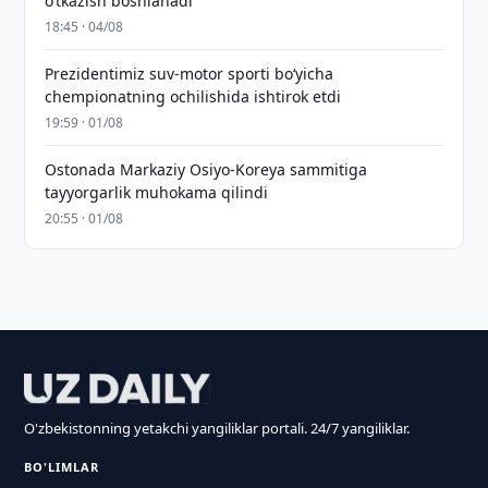
o‘tkazish boshlanadi
18:45 · 04/08
Prezidentimiz suv-motor sporti bo‘yicha
chempionatning ochilishida ishtirok etdi
19:59 · 01/08
Ostonada Markaziy Osiyo-Koreya sammitiga
tayyorgarlik muhokama qilindi
20:55 · 01/08
O'zbekistonning yetakchi yangiliklar portali. 24/7 yangiliklar.
BO'LIMLAR