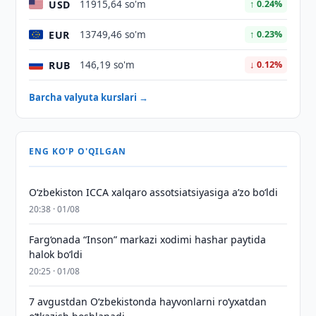
USD
11915,64 so'm
↑ 0.24%
EUR
13749,46 so'm
↑ 0.23%
RUB
146,19 so'm
↓ 0.12%
Barcha valyuta kurslari →
ENG KO'P O'QILGAN
O‘zbekiston ICCA xalqaro assotsiatsiyasiga aʼzo bo‘ldi
20:38 · 01/08
Farg‘onada “Inson” markazi xodimi hashar paytida
halok bo‘ldi
20:25 · 01/08
7 avgustdan O‘zbekistonda hayvonlarni ro‘yxatdan