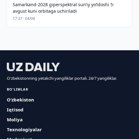
Samarkand-2028 giperspektral sun’iy yo‘ldoshi 5-
avgust kuni orbitaga uchiriladi
17:37 · 04/08
O'zbekistonning yetakchi yangiliklar portali. 24/7 yangiliklar.
BO'LIMLAR
O‘zbekiston
Iqtisod
Moliya
Texnologiyalar