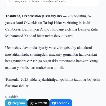
Iordaniya elchisi bilan uchrashuv o‘tkazdi
Toshkent, O‘zbekiston (UzDaily.uz) —
2025-yilning 6-
yanvar kuni O‘zbekiston Tashqi ishlar vazirining birinchi
o‘rinbosari Bahromjon A’loyev Iordaniya elchisi Damiya Zuhr
Muhammad Xaddad bilan uchrashuv o‘tkazdi.
Uchrashuv davomida siyosiy va savdo-iqtisodiy aloqalarni
mustahkamlash, shuningdek, madaniy-gumanitar hamkorlikni
kengaytirishni o‘z ichiga olgan ikki tomonlama hamkorlikning
ustuvor yo‘nalishlari muhokama qilindi.
Tomonlar 2025-yilda rejalashtirilgan qo‘shma tadbirlar bo‘yicha
fikr almashdilar.
Ulashish:
Telegram
Twitter/X
Facebook