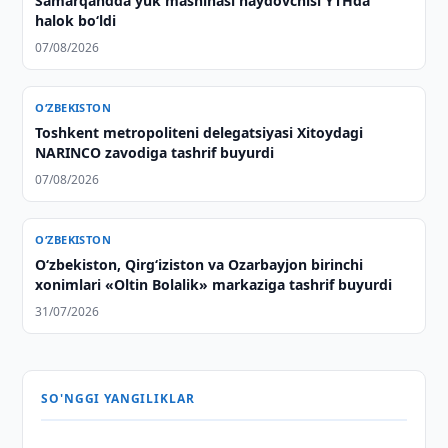
Samarqandda yuk mashinasi haydovchisi YTHda
halok bo‘ldi
07/08/2026
O‘ZBEKISTON
Toshkent metropoliteni delegatsiyasi Xitoydagi
NARINCO zavodiga tashrif buyurdi
07/08/2026
O‘ZBEKISTON
O‘zbekiston, Qirg‘iziston va Ozarbayjon birinchi
xonimlari «Oltin Bolalik» markaziga tashrif buyurdi
31/07/2026
SO'NGGI YANGILIKLAR