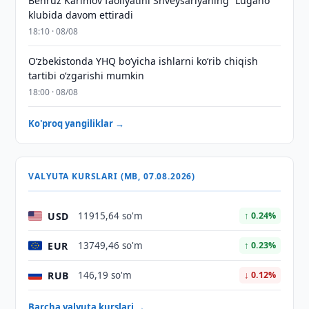
Behruz Karimov faoliyatini Shveysariyaning “Lugano”
klubida davom ettiradi
18:10 · 08/08
O‘zbekistonda YHQ bo‘yicha ishlarni ko‘rib chiqish
tartibi o‘zgarishi mumkin
18:00 · 08/08
Ko'proq yangiliklar →
VALYUTA KURSLARI (MB, 07.08.2026)
USD
11915,64 so'm
↑ 0.24%
EUR
13749,46 so'm
↑ 0.23%
RUB
146,19 so'm
↓ 0.12%
Barcha valyuta kurslari →