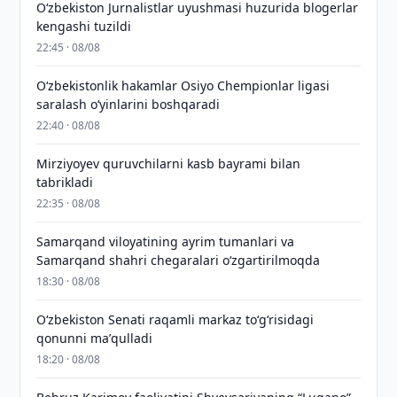
O‘zbekiston Jurnalistlar uyushmasi huzurida blogerlar
kengashi tuzildi
22:45 · 08/08
O‘zbekistonlik hakamlar Osiyo Chempionlar ligasi
saralash o‘yinlarini boshqaradi
22:40 · 08/08
Mirziyoyev quruvchilarni kasb bayrami bilan
tabrikladi
22:35 · 08/08
Samarqand viloyatining ayrim tumanlari va
Samarqand shahri chegaralari oʻzgartirilmoqda
18:30 · 08/08
Oʻzbekiston Senati raqamli markaz toʻgʻrisidagi
qonunni maʼqulladi
18:20 · 08/08