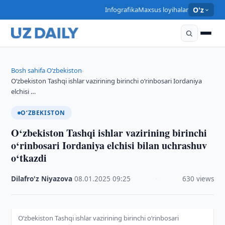
Infografika
Maxsus loyihalar
O'z
Bosh sahifa
O‘zbekiston
›
›
O‘zbekiston Tashqi ishlar vazirining birinchi o‘rinbosari Iordaniya
elchisi …
O‘ZBEKISTON
O‘zbekiston Tashqi ishlar vazirining birinchi
o‘rinbosari Iordaniya elchisi bilan uchrashuv
o‘tkazdi
Dilafro'z Niyazova
·
08.01.2025
·
09:25
·
630 views
O‘zbekiston Tashqi ishlar vazirining birinchi o‘rinbosari