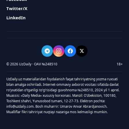
Twitter/X
LinkedIn
© 2026 UzDaily · OAV №248510
18+
UzDaily.uz materiallaridan foydalanish faqat tahririyatning yozma ruxsati
bilan amalga oshiriladi. Internet-ommaviy axborot vositasi sifatida davlat
roʻyxatidan oʻtganligi toʻgʻrisidagi guvohnoma №248510, 2024 yil 1 aprel.
Muassis: «Daily Media» xususiy korxonasi. Manzil: Oʻzbekiston, 100180,
Toshkent shahri, Yunusobod tumani, 12-27-73. Elektron pochta:
info@uzdaily.com. Bosh muharrir: Umarov Anvar Abrardjanovich.
Mualliflar fikri tahririyat nuqtayi nazariga mos kelmasligi mumkin.