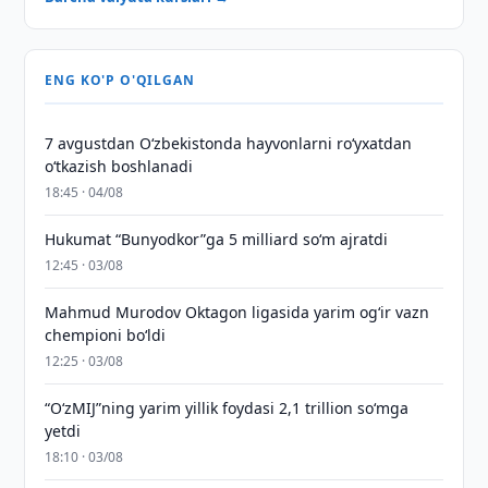
ENG KO'P O'QILGAN
7 avgustdan O‘zbekistonda hayvonlarni ro‘yxatdan
o‘tkazish boshlanadi
18:45 · 04/08
Hukumat “Bunyodkor”ga 5 milliard so‘m ajratdi
12:45 · 03/08
Mahmud Murodov Oktagon ligasida yarim og‘ir vazn
chempioni bo‘ldi
12:25 · 03/08
“O‘zMIJ”ning yarim yillik foydasi 2,1 trillion so‘mga
yetdi
18:10 · 03/08