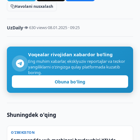
Havolani nusxalash
UzDaily
·
👁 630 views
·
08.01.2025 · 09:25
Voqealar rivojidan xabardor bo‘ling
Eng muhim xabarlar, eksklyuziv reportajlar va tezkor
yangiliklarni o‘zingizga qulay platformada kuzatib
boring.
Obuna bo'ling
Shuningdek o'qing
O‘ZBEKISTON