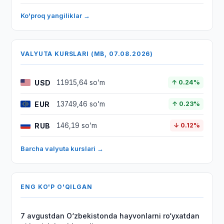
Ko'proq yangiliklar →
VALYUTA KURSLARI (MB, 07.08.2026)
USD
11915,64 so'm
↑ 0.24%
EUR
13749,46 so'm
↑ 0.23%
RUB
146,19 so'm
↓ 0.12%
Barcha valyuta kurslari →
ENG KO'P O'QILGAN
7 avgustdan O‘zbekistonda hayvonlarni ro‘yxatdan