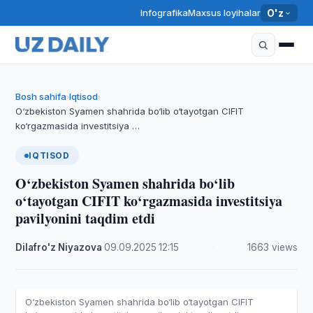
Infografika
Maxsus loyihalar
O'z
Bosh sahifa
Iqtisod
›
›
O‘zbekiston Syamen shahrida bo‘lib o‘tayotgan CIFIT
ko‘rgazmasida investitsiya …
IQTISOD
O‘zbekiston Syamen shahrida bo‘lib
o‘tayotgan CIFIT ko‘rgazmasida investitsiya
pavilyonini taqdim etdi
Dilafro'z Niyazova
·
09.09.2025
·
12:15
·
1663 views
O‘zbekiston Syamen shahrida bo‘lib o‘tayotgan CIFIT