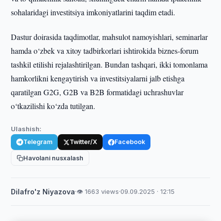
sohalaridagi investitsiya imkoniyatlarini taqdim etadi.
Dastur doirasida taqdimotlar, mahsulot namoyishlari, seminarlar
hamda o‘zbek va xitoy tadbirkorlari ishtirokida biznes-forum
tashkil etilishi rejalashtirilgan. Bundan tashqari, ikki tomonlama
hamkorlikni kengaytirish va investitsiyalarni jalb etishga
qaratilgan G2G, G2B va B2B formatidagi uchrashuvlar
o‘tkazilishi ko‘zda tutilgan.
Ulashish:
Telegram
Twitter/X
Facebook
Havolani nusxalash
Dilafro'z Niyazova
·
👁 1663 views
·
09.09.2025 · 12:15