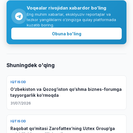
Voqealar rivojidan xabardor bo‘ling
Eng muhim xabarlar, eksklyuziv reportajlar va
tezkor yangiliklarni o‘zingizga qulay platformada
kuzatib boring.
Obuna bo'ling
Shuningdek o'qing
IQTISOD
O‘zbekiston va Qozog‘iston qo‘shma biznes-forumga
tayyorgarlik ko‘rmoqda
31/07/2026
IQTISOD
Raqobat qo‘mitasi Zarofattex‘ning Uztex Group‘ga