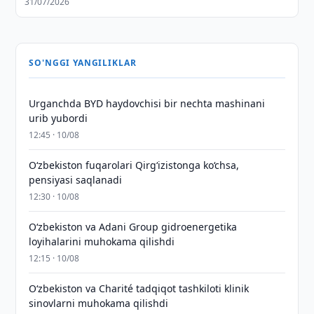
31/07/2026
SO'NGGI YANGILIKLAR
Urganchda BYD haydovchisi bir nechta mashinani
urib yubordi
12:45 · 10/08
O‘zbekiston fuqarolari Qirg‘izistonga ko‘chsa,
pensiyasi saqlanadi
12:30 · 10/08
Oʻzbekiston va Adani Group gidroenergetika
loyihalarini muhokama qilishdi
12:15 · 10/08
Oʻzbekiston va Charité tadqiqot tashkiloti klinik
sinovlarni muhokama qilishdi