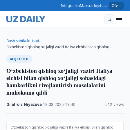
Infografika
Maxsus loyihalar
O'z
Bosh sahifa
Iqtisod
›
›
O‘zbekiston qishloq xo‘jaligi vaziri Italiya elchisi bilan qishloq …
IQTISOD
O‘zbekiston qishloq xo‘jaligi vaziri Italiya
elchisi bilan qishloq xo‘jaligi sohasidagi
hamkorlikni rivojlantirish masalalarini
muhokama qildi
Dilafro'z Niyazova
·
18.08.2025
·
19:40
·
512 views
O‘zbekiston qishloq xo‘jaligi vaziri Italiya elchisi bilan qishloq