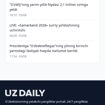
“O‘zMIJ”ning yarim yillik foydasi 2,1 trillion so‘mga
yetdi
18:10 · 03/08
LIVE: «Samarkand-2028» sun’iy yo‘ldoshining
uchirilishi
06:58 · 05/08
Prezidentga “Oʻzbekneftegaz”ning yilning birinchi
yarmidagi faoliyati haqida maʼlumot berildi
17:54 · 03/08
O'zbekistonning yetakchi yangiliklar portali. 24/7 yangiliklar.