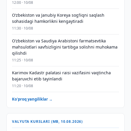
12:00 · 10/08
Oʻzbekiston va Janubiy Koreya sogʻliqni saqlash
sohasidagi hamkorlikni kengaytiradi
11:30 · 10/08
Oʻzbekiston va Saudiya Arabistoni farmatsevtika
mahsulotlari xavfsizligini tartibga solishni muhokama
qilishdi
11:25 · 10/08
Karimov Kadastr palatasi raisi vazifasini vaqtincha
bajaruvchi etib tayinlandi
11:20 · 10/08
Ko'proq yangiliklar →
VALYUTA KURSLARI (MB, 10.08.2026)