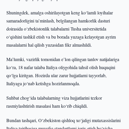
Shuningdek, amalga oshirilayotgan keng ko‘lamli loyihalar
samaradorligini ta’minlash, belgilangan hamkorlik dasturi
doirasida o‘zbekistonlik talabalarni Tusha universitetida
o‘qishini tashkil etish va bu borada yuzaga kelayotgan ayrim
masalalarni hal qilish yuzasidan fikr almashildi.
Ma’lumki, vazirlik tomonidan e’lon qilingan tanlov natijalariga
ko‘ra, 18 nafar talaba Italiya oliygohida tahsil olish huquqini
qo‘lga kiritgan. Hozirda ular zarur hujjatlarni tayyorlab,
Italiyaga jo‘nab ketishga hozirlanmoqda.
Suhbat chog‘ida talabalarning viza hujjatlarini tezkor
rasmiylashtirish masalasi ham ko‘rib chiqildi.
Bundan tashqari, O‘zbekiston qishloq xo‘jaligi mutaxassislarini
Italiya tajribasiga muvofiq standartlarni joriy etish bo‘yicha