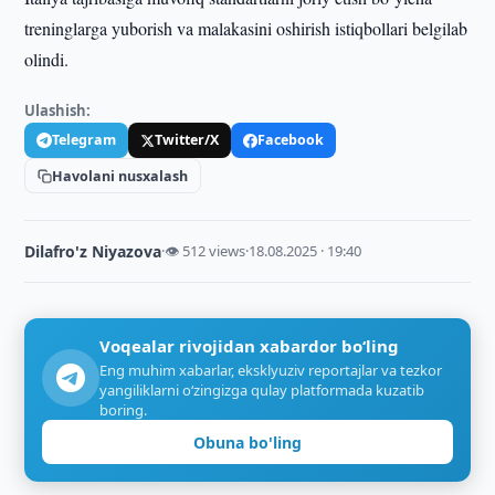
treninglarga yuborish va malakasini oshirish istiqbollari belgilab
olindi.
Ulashish:
Telegram
Twitter/X
Facebook
Havolani nusxalash
Dilafro'z Niyazova
·
👁 512 views
·
18.08.2025 · 19:40
Voqealar rivojidan xabardor bo‘ling
Eng muhim xabarlar, eksklyuziv reportajlar va tezkor
yangiliklarni o‘zingizga qulay platformada kuzatib
boring.
Obuna bo'ling