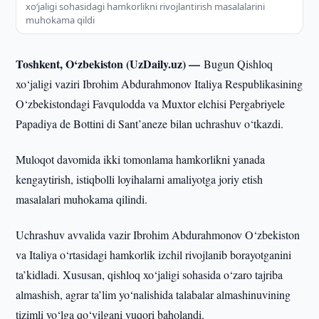
xo‘jaligi sohasidagi hamkorlikni rivojlantirish masalalarini
muhokama qildi
Toshkent, O‘zbekiston (UzDaily.uz) —
Bugun Qishloq
xo‘jaligi vaziri Ibrohim Abdurahmonov Italiya Respublikasining
O‘zbekistondagi Favqulodda va Muxtor elchisi Pergabriyele
Papadiya de Bottini di Sant’aneze bilan uchrashuv o‘tkazdi.
Muloqot davomida ikki tomonlama hamkorlikni yanada
kengaytirish, istiqbolli loyihalarni amaliyotga joriy etish
masalalari muhokama qilindi.
Uchrashuv avvalida vazir Ibrohim Abdurahmonov O‘zbekiston
va Italiya o‘rtasidagi hamkorlik izchil rivojlanib borayotganini
ta’kidladi. Xususan, qishloq xo‘jaligi sohasida o‘zaro tajriba
almashish, agrar ta’lim yo‘nalishida talabalar almashinuvining
tizimli yo‘lga qo‘yilgani yuqori baholandi.