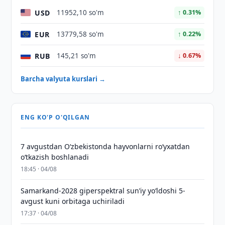
USD
11952,10 so'm
↑ 0.31%
EUR
13779,58 so'm
↑ 0.22%
RUB
145,21 so'm
↓ 0.67%
Barcha valyuta kurslari →
ENG KO'P O'QILGAN
7 avgustdan O‘zbekistonda hayvonlarni ro‘yxatdan
o‘tkazish boshlanadi
18:45 · 04/08
Samarkand-2028 giperspektral sun’iy yo‘ldoshi 5-
avgust kuni orbitaga uchiriladi
17:37 · 04/08