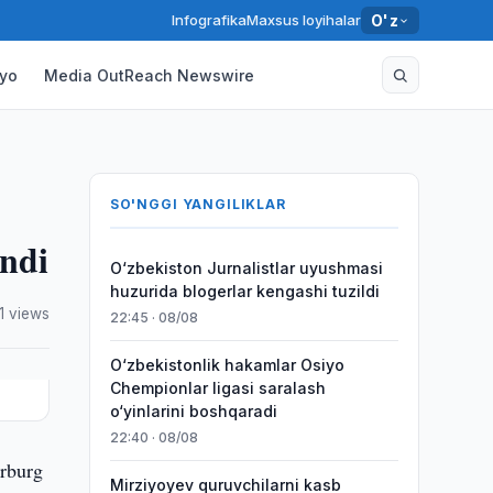
Infografika
Maxsus loyihalar
O'z
yo
Media OutReach Newswire
SO'NGGI YANGILIKLAR
andi
O‘zbekiston Jurnalistlar uyushmasi
huzurida blogerlar kengashi tuzildi
1 views
22:45 · 08/08
O‘zbekistonlik hakamlar Osiyo
Chempionlar ligasi saralash
o‘yinlarini boshqaradi
22:40 · 08/08
erburg
Mirziyoyev quruvchilarni kasb