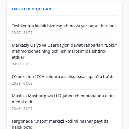
ENG KO'P O'QILGAN
Toshkentda kichik biznesga bino va yer bepul beriladi
23:07 · 31/07
Markaziy Osiyo va Ozarbayjon davlat rahbarlari “Boku”
mehmonxonasining ochilish marosimida ishtirok
etdilar
00:00 · 01/08
O‘zbekiston ICCA xalqaro assotsiatsiyasiga aʼzo bo‘ldi
20:38 · 01/08
Muxlisa Masharipova U17 jahon chempionatida oltin
medal oldi
23:45 · 31/07
Farg‘onada “Inson” markazi xodimi hashar paytida
halok bo‘ldi