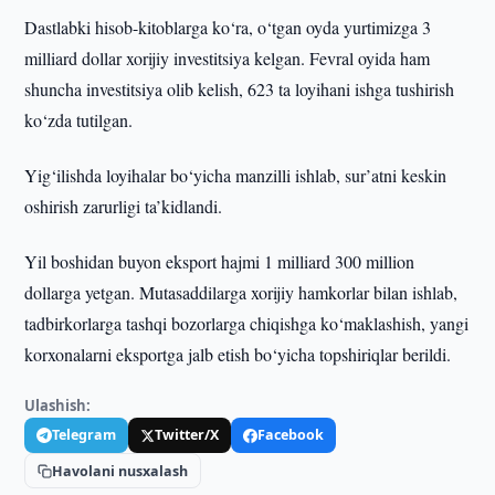
Dastlabki hisob-kitoblarga ko‘ra, o‘tgan oyda yurtimizga 3
milliard dollar xorijiy investitsiya kelgan. Fevral oyida ham
shuncha investitsiya olib kelish, 623 ta loyihani ishga tushirish
ko‘zda tutilgan.
Yig‘ilishda loyihalar bo‘yicha manzilli ishlab, sur’atni keskin
oshirish zarurligi ta’kidlandi.
Yil boshidan buyon eksport hajmi 1 milliard 300 million
dollarga yetgan. Mutasaddilarga xorijiy hamkorlar bilan ishlab,
tadbirkorlarga tashqi bozorlarga chiqishga ko‘maklashish, yangi
korxonalarni eksportga jalb etish bo‘yicha topshiriqlar berildi.
Ulashish:
Telegram
Twitter/X
Facebook
Havolani nusxalash