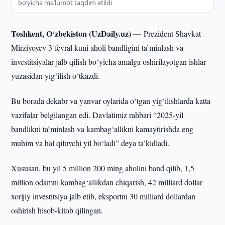
bo‘yicha ma’lumot taqdim etildi
Toshkent, O‘zbekiston (UzDaily.uz) —
Prezident Shavkat
Mirziyoyev 3-fevral kuni aholi bandligini ta’minlash va
investitsiyalar jalb qilish bo‘yicha amalga oshirilayotgan ishlar
yuzasidan yig‘ilish o‘tkazdi.
Bu borada dekabr va yanvar oylarida o‘tgan yig‘ilishlarda katta
vazifalar belgilangan edi. Davlatimiz rahbari “2025-yil
bandlikni ta’minlash va kambag‘allikni kamaytirishda eng
muhim va hal qiluvchi yil bo‘ladi” deya ta’kidladi.
Xususan, bu yil 5 million 200 ming aholini band qilib, 1,5
million odamni kambag‘allikdan chiqarish, 42 milliard dollar
xorijiy investitsiya jalb etib, eksportni 30 milliard dollardan
oshirish hisob-kitob qilingan.