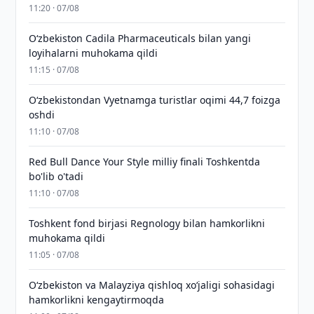
11:20 · 07/08
Oʻzbekiston Cadila Pharmaceuticals bilan yangi
loyihalarni muhokama qildi
11:15 · 07/08
O‘zbekistondan Vyetnamga turistlar oqimi 44,7 foizga
oshdi
11:10 · 07/08
Red Bull Dance Your Style milliy finali Toshkentda
bo'lib o'tadi
11:10 · 07/08
Toshkent fond birjasi Regnology bilan hamkorlikni
muhokama qildi
11:05 · 07/08
Oʻzbekiston va Malayziya qishloq xoʻjaligi sohasidagi
hamkorlikni kengaytirmoqda