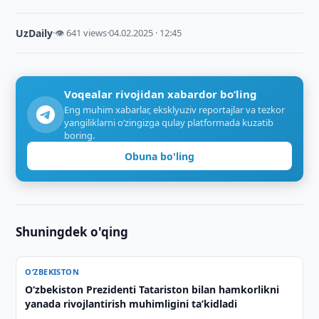
UzDaily
·
👁 641 views
·
04.02.2025 · 12:45
Voqealar rivojidan xabardor bo‘ling
Eng muhim xabarlar, eksklyuziv reportajlar va tezkor
yangiliklarni o‘zingizga qulay platformada kuzatib
boring.
Obuna bo'ling
Shuningdek o'qing
O‘ZBEKISTON
Oʻzbekiston Prezidenti Tatariston bilan hamkorlikni
yanada rivojlantirish muhimligini taʼkidladi