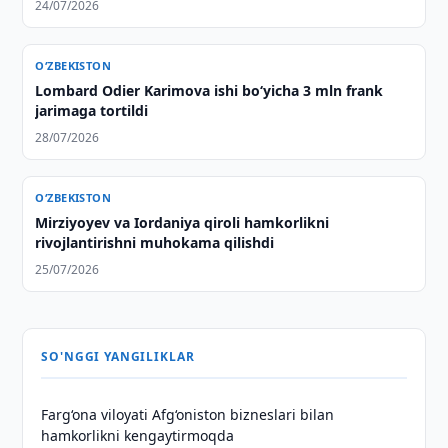
24/07/2026
O‘ZBEKISTON
Lombard Odier Karimova ishi bo‘yicha 3 mln frank
jarimaga tortildi
28/07/2026
O‘ZBEKISTON
Mirziyoyev va Iordaniya qiroli hamkorlikni
rivojlantirishni muhokama qilishdi
25/07/2026
SO'NGGI YANGILIKLAR
Farg‘ona viloyati Afg‘oniston bizneslari bilan
hamkorlikni kengaytirmoqda