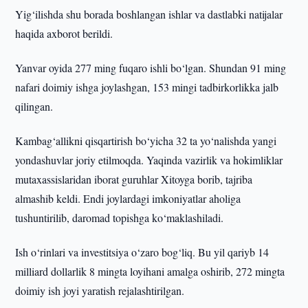
Yig‘ilishda shu borada boshlangan ishlar va dastlabki natijalar
haqida axborot berildi.
Yanvar oyida 277 ming fuqaro ishli bo‘lgan. Shundan 91 ming
nafari doimiy ishga joylashgan, 153 mingi tadbirkorlikka jalb
qilingan.
Kambag‘allikni qisqartirish bo‘yicha 32 ta yo‘nalishda yangi
yondashuvlar joriy etilmoqda. Yaqinda vazirlik va hokimliklar
mutaxassislaridan iborat guruhlar Xitoyga borib, tajriba
almashib keldi. Endi joylardagi imkoniyatlar aholiga
tushuntirilib, daromad topishga ko‘maklashiladi.
Ish o‘rinlari va investitsiya o‘zaro bog‘liq. Bu yil qariyb 14
milliard dollarlik 8 mingta loyihani amalga oshirib, 272 mingta
doimiy ish joyi yaratish rejalashtirilgan.