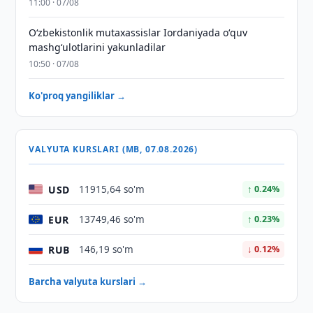
11:00 · 07/08
Oʻzbekistonlik mutaxassislar Iordaniyada oʻquv
mashgʻulotlarini yakunladilar
10:50 · 07/08
Ko'proq yangiliklar →
VALYUTA KURSLARI (MB, 07.08.2026)
USD
11915,64 so'm
↑ 0.24%
EUR
13749,46 so'm
↑ 0.23%
RUB
146,19 so'm
↓ 0.12%
Barcha valyuta kurslari →