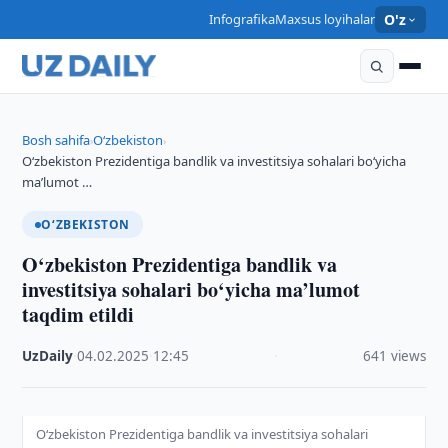
Infografika
Maxsus loyihalar
O'z
Bosh sahifa
O‘zbekiston
›
›
O‘zbekiston Prezidentiga bandlik va investitsiya sohalari bo‘yicha
ma’lumot …
O‘ZBEKISTON
O‘zbekiston Prezidentiga bandlik va
investitsiya sohalari bo‘yicha ma’lumot
taqdim etildi
UzDaily
·
04.02.2025
·
12:45
·
641 views
O‘zbekiston Prezidentiga bandlik va investitsiya sohalari