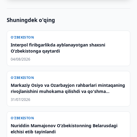
Shuningdek o'qing
O‘ZBEKISTON
Interpol firibgarlikda ayblanayotgan shaxsni
O‘zbekistonga qaytardi
04/08/2026
O‘ZBEKISTON
Markaziy Osiyo va Ozarbayjon rahbarlari mintaqaning
rivojlanishini muhokama qilishdi va qo'shma
deklaratsiya qabul qilishdi
31/07/2026
O‘ZBEKISTON
Nuriddin Mamajonov O‘zbekistonning Belarusdagi
elchisi etib tayinlandi