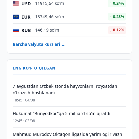
USD
11915,64 so'm
↑ 0.24%
EUR
13749,46 so'm
↑ 0.23%
RUB
146,19 so'm
↓ 0.12%
Barcha valyuta kurslari →
ENG KO'P O'QILGAN
7 avgustdan O‘zbekistonda hayvonlarni ro‘yxatdan
o‘tkazish boshlanadi
18:45 · 04/08
Hukumat “Bunyodkor”ga 5 milliard so‘m ajratdi
12:45 · 03/08
Mahmud Murodov Oktagon ligasida yarim og‘ir vazn