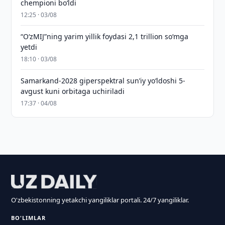
chempioni bo‘ldi
12:25 · 03/08
“O‘zMIJ”ning yarim yillik foydasi 2,1 trillion so‘mga
yetdi
18:10 · 03/08
Samarkand-2028 giperspektral sun’iy yo‘ldoshi 5-
avgust kuni orbitaga uchiriladi
17:37 · 04/08
O'zbekistonning yetakchi yangiliklar portali. 24/7 yangiliklar.
BO'LIMLAR