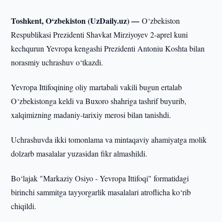
Toshkent, O‘zbekiston (UzDaily.uz) —
O‘zbekiston
Respublikasi Prezidenti Shavkat Mirziyoyev 2-aprel kuni
kechqurun Yevropa kengashi Prezidenti Antoniu Koshta bilan
norasmiy uchrashuv o‘tkazdi.
Yevropa Ittifoqining oliy martabali vakili bugun ertalab
O‘zbekistonga keldi va Buxoro shahriga tashrif buyurib,
xalqimizning madaniy-tarixiy merosi bilan tanishdi.
Uchrashuvda ikki tomonlama va mintaqaviy ahamiyatga molik
dolzarb masalalar yuzasidan fikr almashildi.
Bo‘lajak "Markaziy Osiyo - Yevropa Ittifoqi" formatidagi
birinchi sammitga tayyorgarlik masalalari atroflicha ko‘rib
chiqildi.