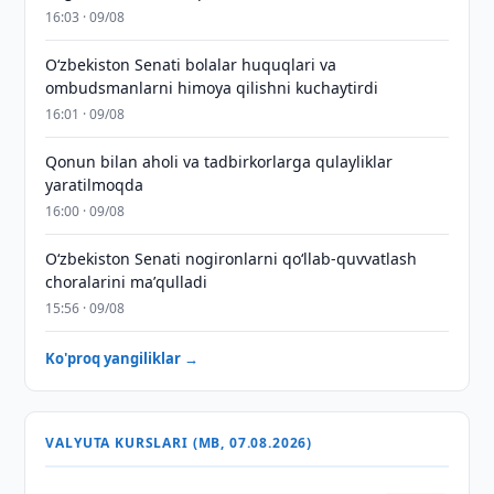
16:03 · 09/08
Oʻzbekiston Senati bolalar huquqlari va
ombudsmanlarni himoya qilishni kuchaytirdi
16:01 · 09/08
Qonun bilan aholi va tadbirkorlarga qulayliklar
yaratilmoqda
16:00 · 09/08
Oʻzbekiston Senati nogironlarni qoʻllab-quvvatlash
choralarini maʼqulladi
15:56 · 09/08
Ko'proq yangiliklar →
VALYUTA KURSLARI (MB, 07.08.2026)