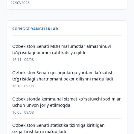
27/07/2026
SO'NGGI YANGILIKLAR
Oʻzbekiston Senati MDH maʼlumotlar almashinuvi
toʻgʻrisidagi bitimni ratifikatsiya qildi
16:11 · 09/08
Oʻzbekiston Senati qochqinlarga yordam koʻrsatish
toʻgʻrisidagi shartnomani bekor qilishni maʼqulladi
16:10 · 09/08
Oʻzbekistonda kommunal xizmat koʻrsatuvchi xodimlar
uchun unvon joriy etilmoqda
16:05 · 09/08
Oʻzbekiston Senati statistika tizimiga kiritilgan
oʻzgartirishlarni maʼqulladi