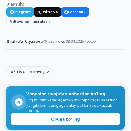
Ulashish:
Telegram
Twitter/X
Facebook
Havolani nusxalash
Dilafro'z Niyazova
·
👁 685 views
·
03.04.2025 · 09:00
#Shavkat Mirziyoyev
Voqealar rivojidan xabardor bo‘ling
Eng muhim xabarlar, eksklyuziv reportajlar va tezkor
yangiliklarni o‘zingizga qulay platformada kuzatib
boring.
Obuna bo'ling