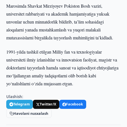
Marosimda Shavkat Mirziyoyev Pokiston Bosh vaziri,
universitet rahbariyati va akademik hamjamiyatiga yuksak
unvonlar uchun minnatdorlik bildirib, ta’lim sohasidagi
aloqalarni yanada mustahkamlash va yuqori malakali
mutaxassislarni birgalikda tayyorlash muhimligini ta’kidladi.
1991-yilda tashkil etilgan Milliy fan va texnologiyalar
universiteti ilmiy izlanishlar va innovatsion faoliyat, magistr va
doktorlarni tayyorlash hamda sanoat va iqtisodiyot ehtiyojlariga
mo‘ljallangan amaliy tadqiqotlarni olib borish kabi
yo‘nalishlarni o‘zida mujassam etgan.
Ulashish:
Telegram
Twitter/X
Facebook
Havolani nusxalash