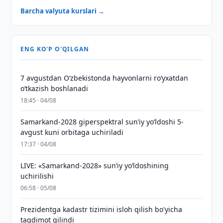
Barcha valyuta kurslari →
ENG KO'P O'QILGAN
7 avgustdan O‘zbekistonda hayvonlarni ro‘yxatdan
o‘tkazish boshlanadi
18:45 · 04/08
Samarkand-2028 giperspektral sun’iy yo‘ldoshi 5-
avgust kuni orbitaga uchiriladi
17:37 · 04/08
LIVE: «Samarkand-2028» sun’iy yo‘ldoshining
uchirilishi
06:58 · 05/08
Prezidentga kadastr tizimini isloh qilish bo'yicha
taqdimot qilindi