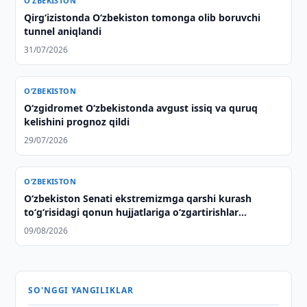
O‘ZBEKISTON
Qirg‘izistonda O‘zbekiston tomonga olib boruvchi
tunnel aniqlandi
31/07/2026
O‘ZBEKISTON
O‘zgidromet O‘zbekistonda avgust issiq va quruq
kelishini prognoz qildi
29/07/2026
O‘ZBEKISTON
Oʻzbekiston Senati ekstremizmga qarshi kurash
toʻgʻrisidagi qonun hujjatlariga oʻzgartirishlar
kiritishni maʼqulladi
09/08/2026
SO'NGGI YANGILIKLAR