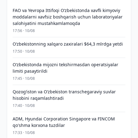
FAO va Yevropa Ittifoqi O‘zbekistonda xavfli kimyoviy
moddalarni xavfsiz boshqarish uchun laboratoriyalar
salohiyatini mustahkamlamoqda
17:56 · 10/08
O‘zbekistonning xalqaro zaxiralari $64,3 mlrdga yetdi
17:50 · 10/08
O‘zbekistonda mijozni tekshirmasdan operatsiyalar
limiti pasaytirildi
17:45 · 10/08
Qozog‘iston va O‘zbekiston transchegaraviy suvlar
hisobini raqamlashtiradi
17:40 · 10/08
ADM, Hyundai Corporation Singapore va FINCOM
qo'shma korxona tuzdilar
17:33 · 10/08