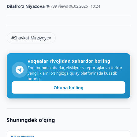
Dilafro'z Niyazova
·
👁 739 views
·
06.02.2026 · 10:24
#Shavkat Mirziyoyev
Voqealar rivojidan xabardor bo‘ling
Eng muhim xabarlar, eksklyuziv reportajlar va tezkor
yangiliklarni o‘zingizga qulay platformada kuzatib
boring.
Obuna bo'ling
Shuningdek o'qing