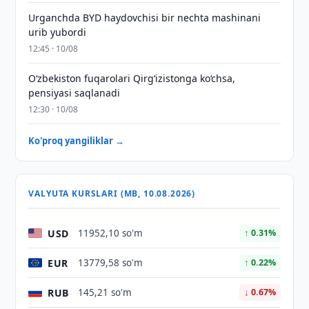
Urganchda BYD haydovchisi bir nechta mashinani
urib yubordi
12:45 · 10/08
O‘zbekiston fuqarolari Qirg‘izistonga ko‘chsa,
pensiyasi saqlanadi
12:30 · 10/08
Ko'proq yangiliklar →
VALYUTA KURSLARI (MB, 10.08.2026)
USD
11952,10 so'm
↑ 0.31%
EUR
13779,58 so'm
↑ 0.22%
RUB
145,21 so'm
↓ 0.67%