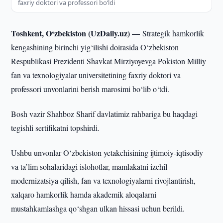
faxriy doktori va professori bo‘ldi
Toshkent, O‘zbekiston (UzDaily.uz) —
Strategik hamkorlik
kengashining birinchi yig‘ilishi doirasida O‘zbekiston
Respublikasi Prezidenti Shavkat Mirziyoyevga Pokiston Milliy
fan va texnologiyalar universitetining faxriy doktori va
professori unvonlarini berish marosimi bo‘lib o‘tdi.
Bosh vazir Shahboz Sharif davlatimiz rahbariga bu haqdagi
tegishli sertifikatni topshirdi.
Ushbu unvonlar O‘zbekiston yetakchisining ijtimoiy-iqtisodiy
va ta’lim sohalaridagi islohotlar, mamlakatni izchil
modernizatsiya qilish, fan va texnologiyalarni rivojlantirish,
xalqaro hamkorlik hamda akademik aloqalarni
mustahkamlashga qo‘shgan ulkan hissasi uchun berildi.