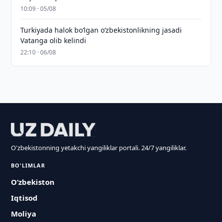
10:09 · 05/08
Turkiyada halok bo‘lgan o‘zbekistonlikning jasadi
Vatanga olib kelindi
22:10 · 06/08
O'zbekistonning yetakchi yangiliklar portali. 24/7 yangiliklar.
BO'LIMLAR
O‘zbekiston
Iqtisod
Moliya