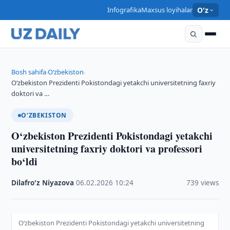
Infografika
Maxsus loyihalar
O'z
Bosh sahifa
O‘zbekiston
›
›
O‘zbekiston Prezidenti Pokistondagi yetakchi universitetning faxriy
doktori va …
O‘ZBEKISTON
O‘zbekiston Prezidenti Pokistondagi yetakchi
universitetning faxriy doktori va professori
bo‘ldi
Dilafro'z Niyazova
·
06.02.2026
·
10:24
·
739 views
O‘zbekiston Prezidenti Pokistondagi yetakchi universitetning