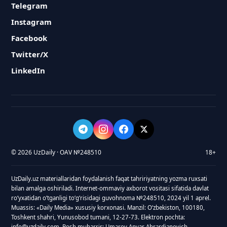
Telegram
Instagram
Facebook
Twitter/X
LinkedIn
© 2026 UzDaily · OAV №248510
18+
UzDaily.uz materiallaridan foydalanish faqat tahririyatning yozma ruxsati
bilan amalga oshiriladi. Internet-ommaviy axborot vositasi sifatida davlat
roʻyxatidan oʻtganligi toʻgʻrisidagi guvohnoma №248510, 2024 yil 1 aprel.
Muassis: «Daily Media» xususiy korxonasi. Manzil: Oʻzbekiston, 100180,
Toshkent shahri, Yunusobod tumani, 12-27-73. Elektron pochta:
info@uzdaily.com. Bosh muharrir: Umarov Anvar Abrardjanovich.