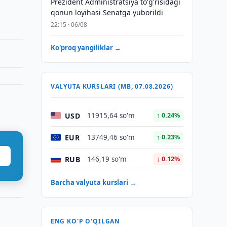
Prezident Administratsiya to'g'risidagi
qonun loyihasi Senatga yuborildi
22:15 · 06/08
Ko'proq yangiliklar →
VALYUTA KURSLARI (MB, 07.08.2026)
USD
11915,64 so'm
↑ 0.24%
EUR
13749,46 so'm
↑ 0.23%
RUB
146,19 so'm
↓ 0.12%
Barcha valyuta kurslari →
ENG KO'P O'QILGAN