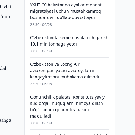
YXHT O‘zbekistonda ayollar mehnat
avlat
migratsiyasi uchun mustahkamroq
o‘nim
boshqaruvni qo‘llab-quvvatlaydi
22:30 · 06/08
O‘zbekistonda sement ishlab chiqarish
m
10,1 mln tonnaga yetdi
22:25 · 06/08
Oʻzbekiston va Loong Air
dal
aviakompaniyalari aviareyslarni
kengaytirishni muhokama qilishdi
22:20 · 06/08
Qonunchilik palatasi Konstitutsiyaviy
sud orqali huquqlarni himoya qilish
to'g'risidagi qonun loyihasini
ma'qulladi
lashga
22:20 · 06/08