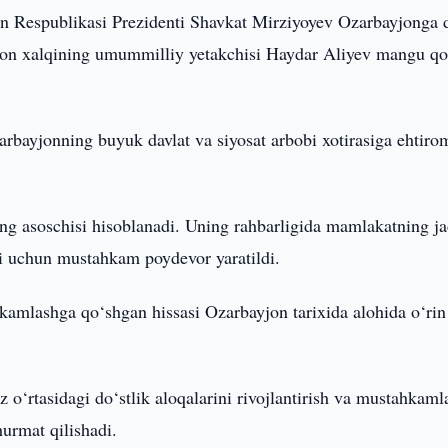
n Respublikasi Prezidenti Shavkat Mirziyoyev Ozarbayjonga d
yjon xalqining umummilliy yetakchisi Haydar Aliyev mangu q
rbayjonning buyuk davlat va siyosat arbobi xotirasiga ehtiro
ng asoschisi hisoblanadi. Uning rahbarligida mamlakatning ja
hi uchun mustahkam poydevor yaratildi.
hkamlashga qo‘shgan hissasi Ozarbayjon tarixida alohida o‘rin
 o‘rtasidagi do‘stlik aloqalarini rivojlantirish va mustahkam
hurmat qilishadi.