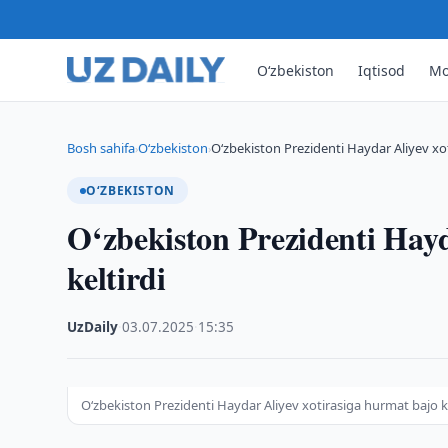
O‘zbekiston
Iqtisod
Mo
Bosh sahifa
O‘zbekiston
O‘zbekiston Prezidenti Haydar Aliyev xot
›
›
O‘ZBEKISTON
O‘zbekiston Prezidenti Hayd
keltirdi
UzDaily
·
03.07.2025
·
15:35
O‘zbekiston Prezidenti Haydar Aliyev xotirasiga hurmat bajo ke