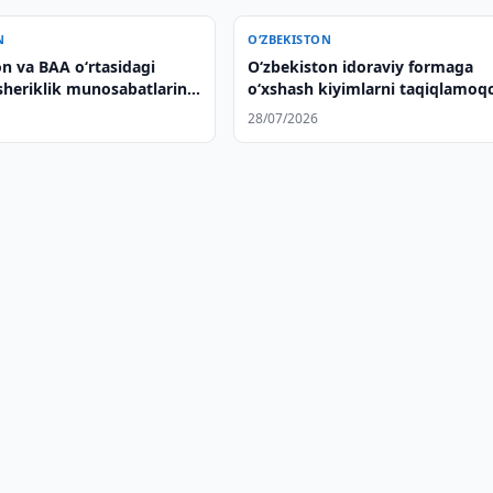
N
O‘ZBEKISTON
n va BAA oʻrtasidagi
Oʻzbekiston idoraviy formaga
sheriklik munosabatlarini
oʻxshash kiyimlarni taqiqlamoq
stahkamlash masalalari
28/07/2026
 qilindi