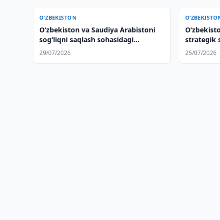
O‘ZBEKISTON
O‘ZBEKISTO
Oʻzbekiston va Saudiya Arabistoni
Oʻzbekisto
sogʻliqni saqlash sohasidagi
strategik 
hamkorlikni kengaytiradi
yanada mu
29/07/2026
25/07/2026
muhokama