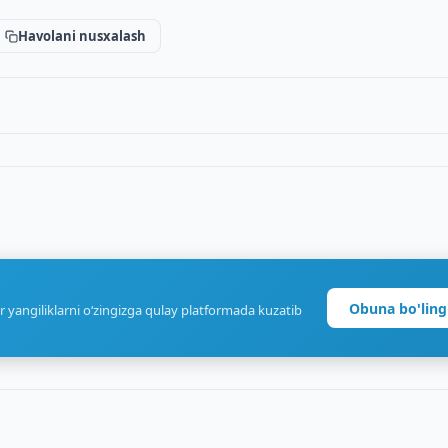
Havolani nusxalash
Obuna bo'ling
r yangiliklarni o‘zingizga qulay platformada kuzatib