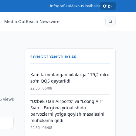
Infografika
Maxsus loyihalar
O'z
Media OutReach Newswire
SO'NGGI YANGILIKLAR
Kam taʼminlangan oilalarga 179,2 mlrd
so‘m QQS qaytarildi
22:35 · 06/08
6 views
“Uzbekistan Airports” va “Loong Air”
Sian – Farg‘ona yo‘nalishida
parvozlarni yo‘lga qo‘yish masalasini
muhokama qildi
22:30 · 06/08