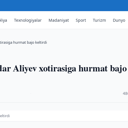
liya
Texnologiyalar
Madaniyat
Sport
Turizm
Dunyo
irasiga hurmat bajo keltirdi
ar Aliyev xotirasiga hurmat bajo
·
48
ltirdi