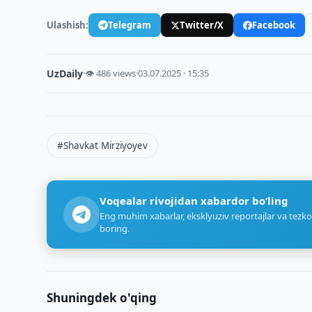
Ulashish:
Telegram
Twitter/X
Facebook
UzDaily
·
👁 486 views
·
03.07.2025 · 15:35
#Shavkat Mirziyoyev
Voqealar rivojidan xabardor bo‘ling
Eng muhim xabarlar, eksklyuziv reportajlar va tezko
boring.
Shuningdek o'qing