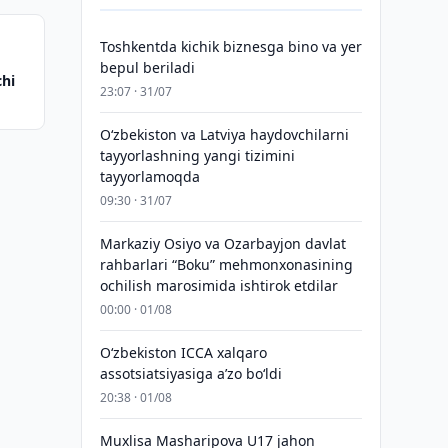
Toshkentda kichik biznesga bino va yer
bepul beriladi
chi
23:07 · 31/07
Oʻzbekiston va Latviya haydovchilarni
tayyorlashning yangi tizimini
tayyorlamoqda
09:30 · 31/07
Markaziy Osiyo va Ozarbayjon davlat
rahbarlari “Boku” mehmonxonasining
ochilish marosimida ishtirok etdilar
00:00 · 01/08
O‘zbekiston ICCA xalqaro
assotsiatsiyasiga aʼzo bo‘ldi
20:38 · 01/08
Muxlisa Masharipova U17 jahon