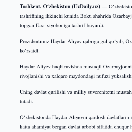
Toshkent, O‘zbekiston (UzDaily.uz) —
O‘zbekisto
tashrifining ikkinchi kunida Boku shahrida Ozarba
topgan Faxr xiyoboniga tashrif buyurdi.
Prezidentimiz Haydar Aliyev qabriga gul qo‘yib, Oza
ko‘rsatdi.
Haydar Aliyev haqli ravishda mustaqil Ozarbayjonni
rivojlanishi va xalqaro maydondagi nufuzi yuksalis
Uning davlat qurilishi va milliy suverenitetni musta
tutadi.
O‘zbekistonda Haydar Aliyevni qardosh davlatlarimiz
katta ahamiyat bergan davlat arbobi sifatida chuqur 