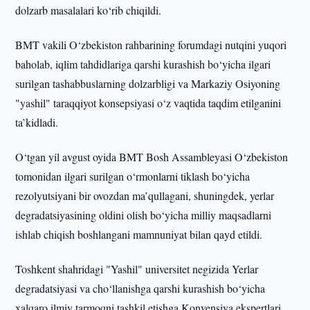
dolzarb masalalari ko‘rib chiqildi.
BMT vakili O‘zbekiston rahbarining forumdagi nutqini yuqori
baholab, iqlim tahdidlariga qarshi kurashish bo‘yicha ilgari
surilgan tashabbuslarning dolzarbligi va Markaziy Osiyoning
"yashil" taraqqiyot konsepsiyasi o‘z vaqtida taqdim etilganini
ta’kidladi.
O‘tgan yil avgust oyida BMT Bosh Assambleyasi O‘zbekiston
tomonidan ilgari surilgan o‘rmonlarni tiklash bo‘yicha
rezolyutsiyani bir ovozdan ma’qullagani, shuningdek, yerlar
degradatsiyasining oldini olish bo‘yicha milliy maqsadlarni
ishlab chiqish boshlangani mamnuniyat bilan qayd etildi.
Toshkent shahridagi "Yashil" universitet negizida Yerlar
degradatsiyasi va cho‘llanishga qarshi kurashish bo‘yicha
xalqaro ilmiy tarmoqni tashkil etishga Konvensiya ekspertlari