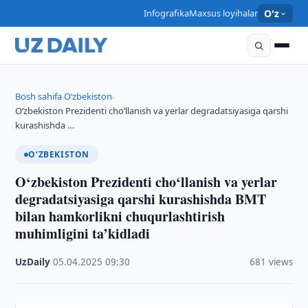
Infografika
Maxsus loyihalar
O'z
Bosh sahifa
O‘zbekiston
›
›
O‘zbekiston Prezidenti cho‘llanish va yerlar degradatsiyasiga qarshi
kurashishda …
O‘ZBEKISTON
O‘zbekiston Prezidenti cho‘llanish va yerlar
degradatsiyasiga qarshi kurashishda BMT
bilan hamkorlikni chuqurlashtirish
muhimligini ta’kidladi
UzDaily
·
05.04.2025
·
09:30
·
681 views