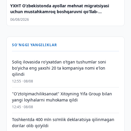
YXHT O‘zbekistonda ayollar mehnat migratsiyasi
uchun mustahkamroq boshqaruvni qo‘llab-
quvvatlaydi
06/08/2026
SO'NGGI YANGILIKLAR
Soliq ilovasida ro'yxatdan o'tgan tushumlar soni
bo'yicha eng yaxshi 20 ta kompaniya nomi e'lon
qilindi
12:55 · 08/08
"O'zto'qimachiliksanoat" Xitoyning Yifa Group bilan
yangi loyihalarni muhokama qildi
12:45 · 08/08
Toshkentda 400 mln so‘mlik deklaratsiya qilinmagan
dorilar olib qo‘yildi