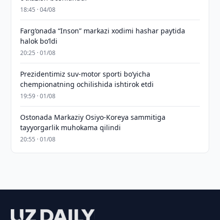
18:45 · 04/08
Farg‘onada “Inson” markazi xodimi hashar paytida
halok bo‘ldi
20:25 · 01/08
Prezidentimiz suv-motor sporti bo‘yicha
chempionatning ochilishida ishtirok etdi
19:59 · 01/08
Ostonada Markaziy Osiyo-Koreya sammitiga
tayyorgarlik muhokama qilindi
20:55 · 01/08