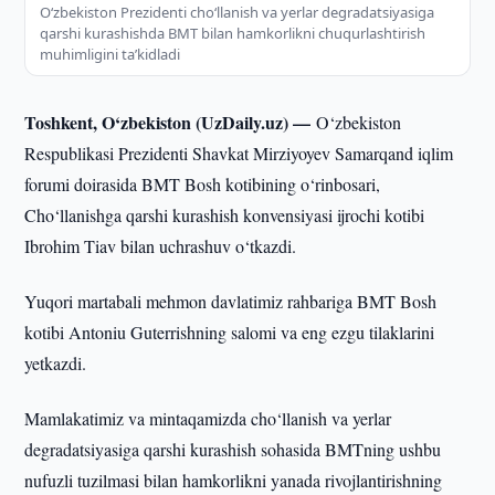
O‘zbekiston Prezidenti cho‘llanish va yerlar degradatsiyasiga
qarshi kurashishda BMT bilan hamkorlikni chuqurlashtirish
muhimligini ta’kidladi
Toshkent, O‘zbekiston (UzDaily.uz) —
O‘zbekiston
Respublikasi Prezidenti Shavkat Mirziyoyev Samarqand iqlim
forumi doirasida BMT Bosh kotibining o‘rinbosari,
Cho‘llanishga qarshi kurashish konvensiyasi ijrochi kotibi
Ibrohim Tiav bilan uchrashuv o‘tkazdi.
Yuqori martabali mehmon davlatimiz rahbariga BMT Bosh
kotibi Antoniu Guterrishning salomi va eng ezgu tilaklarini
yetkazdi.
Mamlakatimiz va mintaqamizda cho‘llanish va yerlar
degradatsiyasiga qarshi kurashish sohasida BMTning ushbu
nufuzli tuzilmasi bilan hamkorlikni yanada rivojlantirishning