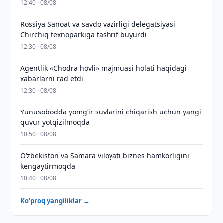
12:40 · 08/08
Rossiya Sanoat va savdo vazirligi delegatsiyasi
Chirchiq texnoparkiga tashrif buyurdi
12:30 · 08/08
Agentlik «Chodra hovli» majmuasi holati haqidagi
xabarlarni rad etdi
12:30 · 08/08
Yunusobodda yomg‘ir suvlarini chiqarish uchun yangi
quvur yotqizilmoqda
10:50 · 08/08
Oʻzbekiston va Samara viloyati biznes hamkorligini
kengaytirmoqda
10:40 · 08/08
Ko'proq yangiliklar →