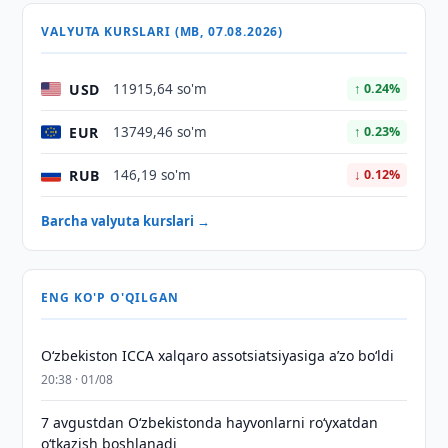
VALYUTA KURSLARI (MB, 07.08.2026)
USD
11915,64 so'm
↑ 0.24%
EUR
13749,46 so'm
↑ 0.23%
RUB
146,19 so'm
↓ 0.12%
Barcha valyuta kurslari →
ENG KO'P O'QILGAN
O‘zbekiston ICCA xalqaro assotsiatsiyasiga aʼzo bo‘ldi
20:38 · 01/08
7 avgustdan O‘zbekistonda hayvonlarni ro‘yxatdan
o‘tkazish boshlanadi