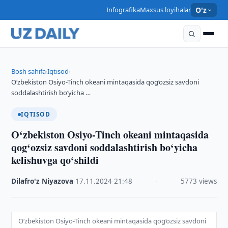
Infografika
Maxsus loyihalar
O'z
Bosh sahifa
Iqtisod
›
›
O‘zbekiston Osiyo-Tinch okeani mintaqasida qog‘ozsiz savdoni
soddalashtirish bo‘yicha …
IQTISOD
O‘zbekiston Osiyo-Tinch okeani mintaqasida
qog‘ozsiz savdoni soddalashtirish bo‘yicha
kelishuvga qo‘shildi
Dilafro'z Niyazova
·
17.11.2024
·
21:48
·
5773 views
O‘zbekiston Osiyo-Tinch okeani mintaqasida qog‘ozsiz savdoni