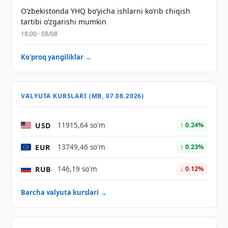
O‘zbekistonda YHQ bo‘yicha ishlarni ko‘rib chiqish
tartibi o‘zgarishi mumkin
18:00 · 08/08
Ko'proq yangiliklar →
VALYUTA KURSLARI (MB, 07.08.2026)
USD
11915,64 so'm
↑ 0.24%
EUR
13749,46 so'm
↑ 0.23%
RUB
146,19 so'm
↓ 0.12%
Barcha valyuta kurslari →