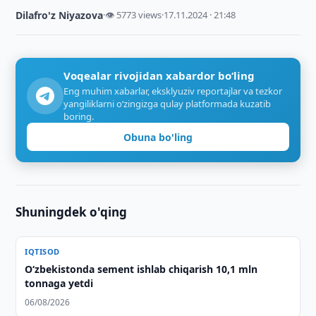
Dilafro'z Niyazova
·
👁 5773 views
·
17.11.2024 · 21:48
Voqealar rivojidan xabardor bo‘ling
Eng muhim xabarlar, eksklyuziv reportajlar va tezkor
yangiliklarni o‘zingizga qulay platformada kuzatib
boring.
Obuna bo'ling
Shuningdek o'qing
IQTISOD
O‘zbekistonda sement ishlab chiqarish 10,1 mln
tonnaga yetdi
06/08/2026