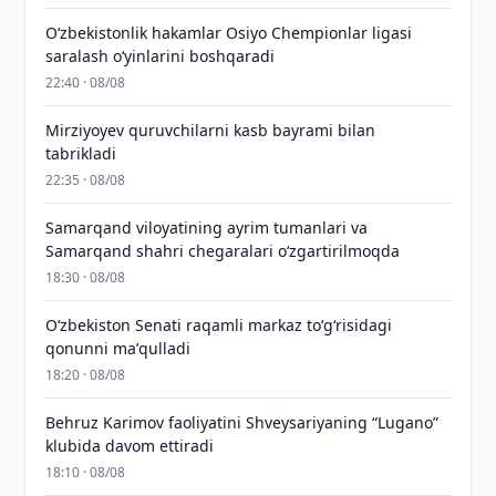
O‘zbekistonlik hakamlar Osiyo Chempionlar ligasi
saralash o‘yinlarini boshqaradi
22:40 · 08/08
Mirziyoyev quruvchilarni kasb bayrami bilan
tabrikladi
22:35 · 08/08
Samarqand viloyatining ayrim tumanlari va
Samarqand shahri chegaralari oʻzgartirilmoqda
18:30 · 08/08
Oʻzbekiston Senati raqamli markaz toʻgʻrisidagi
qonunni maʼqulladi
18:20 · 08/08
Behruz Karimov faoliyatini Shveysariyaning “Lugano”
klubida davom ettiradi
18:10 · 08/08