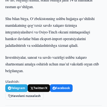
rasman qo‘shilgan.
Shu bilan birga, O‘zbekistonning ushbu hujjatga qo‘shilishi
mamlakatning qog‘ozsiz savdo xalqaro tizimiga
integratsiyalashuvi va Osiyo-Tinch okeani mintaqasidagi
hamkor davlatlar bilan eksport-import operatsiyalarini
jadallashtirish va soddalashtirishga xizmat qiladi.
Investitsiyalar, sanoat va savdo vazirligi ushbu xalqaro
shartnomani amalga oshirish uchun mas’ul vakolatli organ etib
belgilangan.
Ulashish:
Telegram
Twitter/X
Facebook
Havolani nusxalash