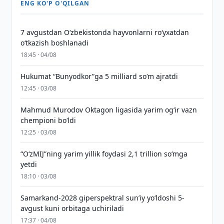
ENG KO'P O'QILGAN
7 avgustdan O‘zbekistonda hayvonlarni ro‘yxatdan
o‘tkazish boshlanadi
18:45 · 04/08
Hukumat “Bunyodkor”ga 5 milliard so‘m ajratdi
12:45 · 03/08
Mahmud Murodov Oktagon ligasida yarim og‘ir vazn
chempioni bo‘ldi
12:25 · 03/08
“O‘zMIJ”ning yarim yillik foydasi 2,1 trillion so‘mga
yetdi
18:10 · 03/08
Samarkand-2028 giperspektral sun’iy yo‘ldoshi 5-
avgust kuni orbitaga uchiriladi
17:37 · 04/08