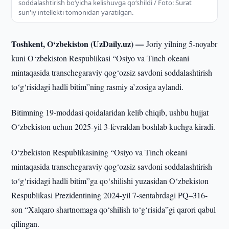
soddalashtirish bo‘yicha kelishuvga qo‘shildi / Foto: Surat
sun'iy intellekti tomonidan yaratilgan.
Toshkent, O‘zbekiston (UzDaily.uz) —
Joriy yilning 5-noyabr
kuni O‘zbekiston Respublikasi “Osiyo va Tinch okeani
mintaqasida transchegaraviy qog‘ozsiz savdoni soddalashtirish
to‘g‘risidagi hadli bitim”ning rasmiy a’zosiga aylandi.
Bitimning 19-moddasi qoidalaridan kelib chiqib, ushbu hujjat
O‘zbekiston uchun 2025-yil 3-fevraldan boshlab kuchga kiradi.
O‘zbekiston Respublikasining “Osiyo va Tinch okeani
mintaqasida transchegaraviy qog‘ozsiz savdoni soddalashtirish
to‘g‘risidagi hadli bitim”ga qo‘shilishi yuzasidan O‘zbekiston
Respublikasi Prezidentining 2024-yil 7-sentabrdagi PQ–316-
son “Xalqaro shartnomaga qo‘shilish to‘g‘risida”gi qarori qabul
qilingan.