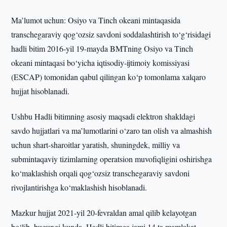
Ma’lumot uchun: Osiyo va Tinch okeani mintaqasida
transchegaraviy qog‘ozsiz savdoni soddalashtirish to‘g‘risidagi
hadli bitim 2016-yil 19-mayda BMTning Osiyo va Tinch
okeani mintaqasi bo‘yicha iqtisodiy-ijtimoiy komissiyasi
(ESCAP) tomonidan qabul qilingan ko‘p tomonlama xalqaro
hujjat hisoblanadi.
Ushbu Hadli bitimning asosiy maqsadi elektron shakldagi
savdo hujjatlari va ma’lumotlarini o‘zaro tan olish va almashish
uchun shart-sharoitlar yaratish, shuningdek, milliy va
submintaqaviy tizimlarning operatsion muvofiqligini oshirishga
ko‘maklashish orqali qog‘ozsiz transchegaraviy savdoni
rivojlantirishga ko‘maklashish hisoblanadi.
Mazkur hujjat 2021-yil 20-fevraldan amal qilib kelayotgan
bo‘lib, bugungi kunda, Hadli bitimga jami 14 ta mamlakat