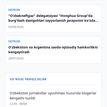
IQTISOD
"O‘zbekneftgaz" delegatsiyasi "Honghua Group"da
burg‘ilash dastgohlari tayyorlanish jarayonini ko‘zdan
kechirdi
03/08/2026
IQTISOD
Oʻzbekiston va Argentina savdo-iqtisodiy hamkorlikni
kengaytiradi
28/07/2026
SO'NGGI YANGILIKLAR
O‘zbekiston Jurnalistlar uyushmasi huzurida blogerlar
kengashi tuzildi
22:45 · 08/08