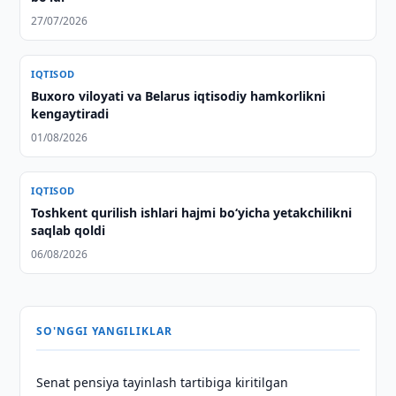
27/07/2026
IQTISOD
Buxoro viloyati va Belarus iqtisodiy hamkorlikni
kengaytiradi
01/08/2026
IQTISOD
Toshkent qurilish ishlari hajmi bo‘yicha yetakchilikni
saqlab qoldi
06/08/2026
SO'NGGI YANGILIKLAR
Senat pensiya tayinlash tartibiga kiritilgan