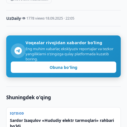
UzDaily
·
👁 1778 views
·
18.09.2025 · 22:05
Voqealar rivojidan xabardor bo‘ling
Eng muhim xabarlar, eksklyuziv reportajlar va tezkor
yangiliklarni o‘zingizga qulay platformada kuzatib
boring.
Obuna bo'ling
Shuningdek o'qing
IQTISOD
Sardor Isaqulov «Hududiy elektr tarmoqlari» rahbari
bo‘ldi