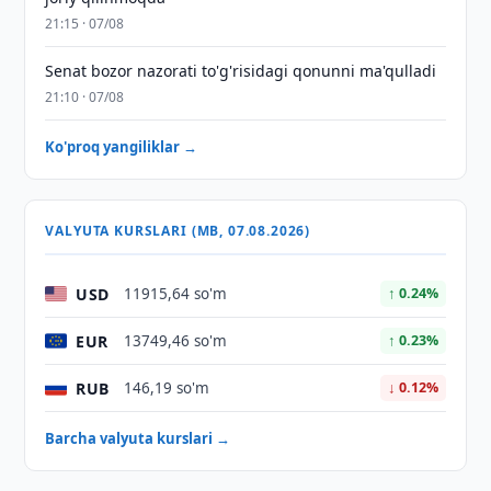
21:15 · 07/08
Senat bozor nazorati to'g'risidagi qonunni ma'qulladi
21:10 · 07/08
Ko'proq yangiliklar →
VALYUTA KURSLARI (MB, 07.08.2026)
USD
11915,64 so'm
↑ 0.24%
EUR
13749,46 so'm
↑ 0.23%
RUB
146,19 so'm
↓ 0.12%
Barcha valyuta kurslari →