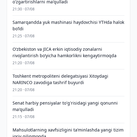
o'zgartirishlarni ma'qulladi
21:30 · 07/08
Samarqandda yuk mashinasi haydovchisi YTHda halok
bo‘ldi
21:25 · 07/08
Oʻzbekiston va JICA erkin iqtisodiy zonalarni
rivojlantirish boʻyicha hamkorlikni kengaytirmoqda
21:20 · 07/08
Toshkent metropoliteni delegatsiyasi Xitoydagi
NARINCO zavodiga tashrif buyurdi
21:20 · 07/08
Senat harbiy pensiyalar to'g'risidagi yangi qonunni
ma'qulladi
21:15 · 07/08
Mahsulotlarning xavfsizligini taʼminlashda yangi tizim
joriy qilinmoqda