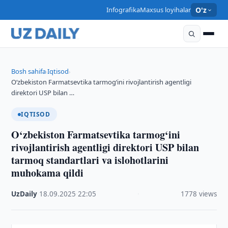
Infografika
Maxsus loyihalar
O'z
Bosh sahifa
Iqtisod
›
›
O‘zbekiston Farmatsevtika tarmog‘ini rivojlantirish agentligi
direktori USP bilan …
IQTISOD
O‘zbekiston Farmatsevtika tarmog‘ini
rivojlantirish agentligi direktori USP bilan
tarmoq standartlari va islohotlarini
muhokama qildi
UzDaily
·
18.09.2025
·
22:05
·
1778 views