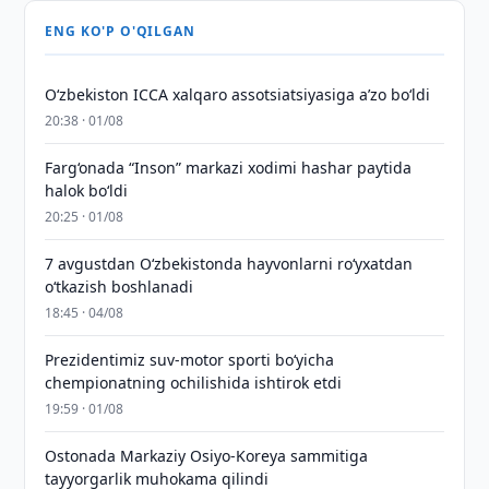
ENG KO'P O'QILGAN
O‘zbekiston ICCA xalqaro assotsiatsiyasiga aʼzo bo‘ldi
20:38 · 01/08
Farg‘onada “Inson” markazi xodimi hashar paytida
halok bo‘ldi
20:25 · 01/08
7 avgustdan O‘zbekistonda hayvonlarni ro‘yxatdan
o‘tkazish boshlanadi
18:45 · 04/08
Prezidentimiz suv-motor sporti bo‘yicha
chempionatning ochilishida ishtirok etdi
19:59 · 01/08
Ostonada Markaziy Osiyo-Koreya sammitiga
tayyorgarlik muhokama qilindi