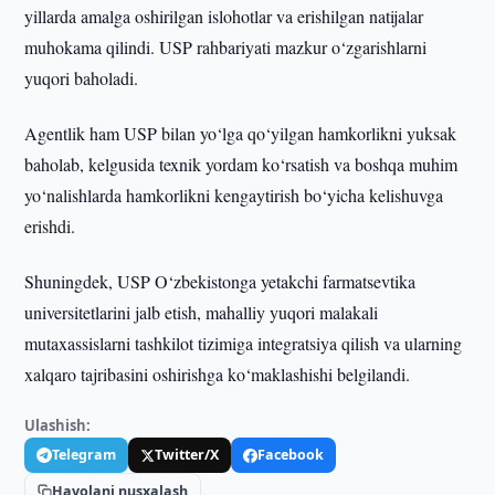
yillarda amalga oshirilgan islohotlar va erishilgan natijalar
muhokama qilindi. USP rahbariyati mazkur o‘zgarishlarni
yuqori baholadi.
Agentlik ham USP bilan yo‘lga qo‘yilgan hamkorlikni yuksak
baholab, kelgusida texnik yordam ko‘rsatish va boshqa muhim
yo‘nalishlarda hamkorlikni kengaytirish bo‘yicha kelishuvga
erishdi.
Shuningdek, USP O‘zbekistonga yetakchi farmatsevtika
universitetlarini jalb etish, mahalliy yuqori malakali
mutaxassislarni tashkilot tizimiga integratsiya qilish va ularning
xalqaro tajribasini oshirishga ko‘maklashishi belgilandi.
Ulashish:
Telegram
Twitter/X
Facebook
Havolani nusxalash