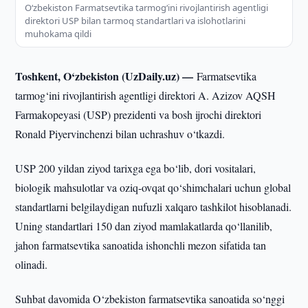
O‘zbekiston Farmatsevtika tarmog‘ini rivojlantirish agentligi
direktori USP bilan tarmoq standartlari va islohotlarini
muhokama qildi
Toshkent, O‘zbekiston (UzDaily.uz) —
Farmatsevtika
tarmog‘ini rivojlantirish agentligi direktori A. Azizov AQSH
Farmakopeyasi (USP) prezidenti va bosh ijrochi direktori
Ronald Piyervinchenzi bilan uchrashuv o‘tkazdi.
USP 200 yildan ziyod tarixga ega bo‘lib, dori vositalari,
biologik mahsulotlar va oziq-ovqat qo‘shimchalari uchun global
standartlarni belgilaydigan nufuzli xalqaro tashkilot hisoblanadi.
Uning standartlari 150 dan ziyod mamlakatlarda qo‘llanilib,
jahon farmatsevtika sanoatida ishonchli mezon sifatida tan
olinadi.
Suhbat davomida O‘zbekiston farmatsevtika sanoatida so‘nggi