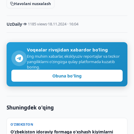
Havolani nusxalash
UzDaily
·
👁 1185 views
·
18.11.2024 · 16:04
Voqealar rivojidan xabardor bo‘ling
Eng muhim xabarlar, eksklyuziv reportajlar va tezkor
yangiliklarni o‘zingizga qulay platformada kuzatib
boring.
Obuna bo'ling
Shuningdek o'qing
O‘ZBEKISTON
Oʻzbekiston idoraviy formaga oʻxshash kiyimlarni