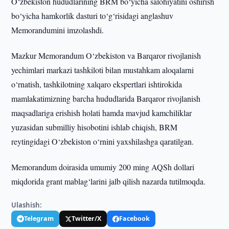
O‘zbekiston hududlarining BRM bo‘yicha salohiyatini oshirish
bo‘yicha hamkorlik dasturi to‘g‘risidagi anglashuv
Memorandumini imzolashdi.
Mazkur Memorandum O‘zbekiston va Barqaror rivojlanish
yechimlari markazi tashkiloti bilan mustahkam aloqalarni
o‘rnatish, tashkilotning xalqaro ekspertlari ishtirokida
mamlakatimizning barcha hududlarida Barqaror rivojlanish
maqsadlariga erishish holati hamda mavjud kamchiliklar
yuzasidan submilliy hisobotini ishlab chiqish, BRM
reytingidagi O‘zbekiston o‘rnini yaxshilashga qaratilgan.
Memorandum doirasida umumiy 200 ming AQSh dollari
miqdorida grant mablag‘larini jalb qilish nazarda tutilmoqda.
Ulashish:
Telegram
Twitter/X
Facebook