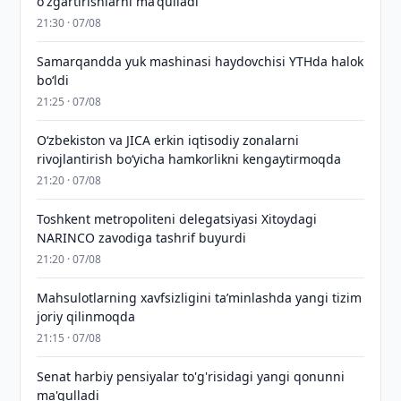
o'zgartirishlarni ma'qulladi
21:30 · 07/08
Samarqandda yuk mashinasi haydovchisi YTHda halok
bo‘ldi
21:25 · 07/08
Oʻzbekiston va JICA erkin iqtisodiy zonalarni
rivojlantirish boʻyicha hamkorlikni kengaytirmoqda
21:20 · 07/08
Toshkent metropoliteni delegatsiyasi Xitoydagi
NARINCO zavodiga tashrif buyurdi
21:20 · 07/08
Mahsulotlarning xavfsizligini taʼminlashda yangi tizim
joriy qilinmoqda
21:15 · 07/08
Senat harbiy pensiyalar to'g'risidagi yangi qonunni
ma'qulladi