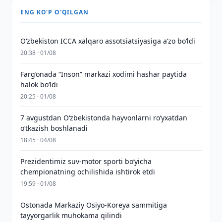
ENG KO'P O'QILGAN
O‘zbekiston ICCA xalqaro assotsiatsiyasiga aʼzo bo‘ldi
20:38 · 01/08
Farg‘onada “Inson” markazi xodimi hashar paytida
halok bo‘ldi
20:25 · 01/08
7 avgustdan O‘zbekistonda hayvonlarni ro‘yxatdan
o‘tkazish boshlanadi
18:45 · 04/08
Prezidentimiz suv-motor sporti bo‘yicha
chempionatning ochilishida ishtirok etdi
19:59 · 01/08
Ostonada Markaziy Osiyo-Koreya sammitiga
tayyorgarlik muhokama qilindi