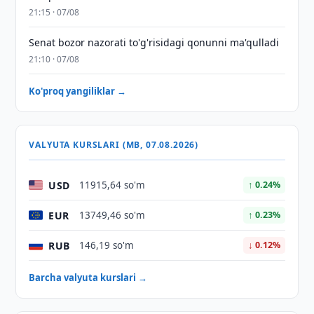
21:15 · 07/08
Senat bozor nazorati to'g'risidagi qonunni ma'qulladi
21:10 · 07/08
Ko'proq yangiliklar →
VALYUTA KURSLARI (MB, 07.08.2026)
USD
11915,64 so'm
↑ 0.24%
EUR
13749,46 so'm
↑ 0.23%
RUB
146,19 so'm
↓ 0.12%
Barcha valyuta kurslari →