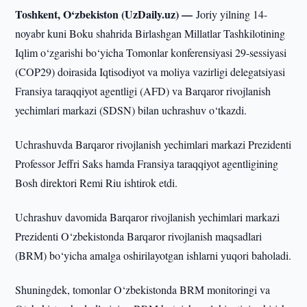
Toshkent, O‘zbekiston (UzDaily.uz) —
Joriy yilning 14-
noyabr kuni Boku shahrida Birlashgan Millatlar Tashkilotining
Iqlim o‘zgarishi bo‘yicha Tomonlar konferensiyasi 29-sessiyasi
(COP29) doirasida Iqtisodiyot va moliya vazirligi delegatsiyasi
Fransiya taraqqiyot agentligi (AFD) va Barqaror rivojlanish
yechimlari markazi (SDSN) bilan uchrashuv o‘tkazdi.
Uchrashuvda Barqaror rivojlanish yechimlari markazi Prezidenti
Professor Jeffri Saks hamda Fransiya taraqqiyot agentligining
Bosh direktori Remi Riu ishtirok etdi.
Uchrashuv davomida Barqaror rivojlanish yechimlari markazi
Prezidenti O‘zbekistonda Barqaror rivojlanish maqsadlari
(BRM) bo‘yicha amalga oshirilayotgan ishlarni yuqori baholadi.
Shuningdek, tomonlar O‘zbekistonda BRM monitoringi va