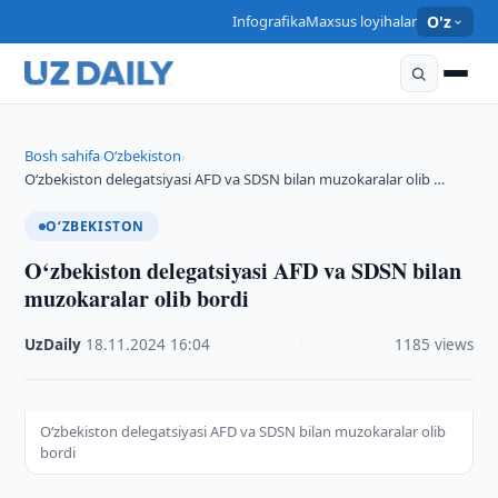
Infografika
Maxsus loyihalar
O'z
Bosh sahifa
O‘zbekiston
›
›
O‘zbekiston delegatsiyasi AFD va SDSN bilan muzokaralar olib …
O‘ZBEKISTON
O‘zbekiston delegatsiyasi AFD va SDSN bilan
muzokaralar olib bordi
UzDaily
·
18.11.2024
·
16:04
·
1185 views
O‘zbekiston delegatsiyasi AFD va SDSN bilan muzokaralar olib
bordi