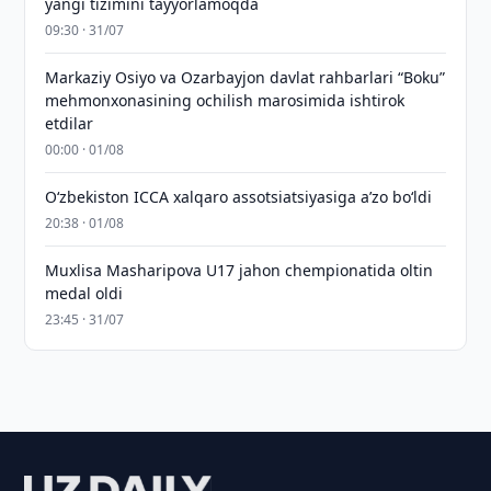
yangi tizimini tayyorlamoqda
09:30 · 31/07
Markaziy Osiyo va Ozarbayjon davlat rahbarlari “Boku”
mehmonxonasining ochilish marosimida ishtirok
etdilar
00:00 · 01/08
O‘zbekiston ICCA xalqaro assotsiatsiyasiga aʼzo bo‘ldi
20:38 · 01/08
Muxlisa Masharipova U17 jahon chempionatida oltin
medal oldi
23:45 · 31/07