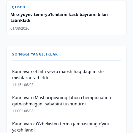
IQTISOD
Mirziyoyev temiryo‘lchilarni kasb bayrami bilan
tabrikladi
01/08/2026
SO'NGGI YANGILIKLAR
Kannavaro 4 mln yevro maosh haqidagi mish-
mishlarni rad etdi
11:15 · 06/08
Kannavaro Masharipovning Jahon chempionatida
qatnashmagani sababini tushuntirdi
11:00 · 06/08
Kannavaro: O‘zbekiston terma jamoasining o‘yini
yaxshilandi