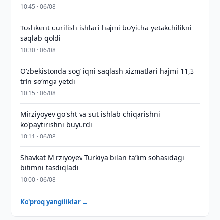
10:45 · 06/08
Toshkent qurilish ishlari hajmi bo‘yicha yetakchilikni
saqlab qoldi
10:30 · 06/08
O‘zbekistonda sog‘liqni saqlash xizmatlari hajmi 11,3
trln so‘mga yetdi
10:15 · 06/08
Mirziyoyev go'sht va sut ishlab chiqarishni
ko'paytirishni buyurdi
10:11 · 06/08
Shavkat Mirziyoyev Turkiya bilan taʼlim sohasidagi
bitimni tasdiqladi
10:00 · 06/08
Ko'proq yangiliklar →