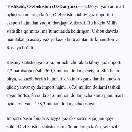
Toshkent, O‘zbekiston (UzDaily.uz) —
2026 yil yanvar–mart
oylari yakunlariga ko‘ra, O‘zbekiston tabiiy gaz importini
eksport hajmidan yuqori darajaga yetkazdi. Bu haqda Milliy
statistika qo‘mitasi maʼlumotlarida keltirilgan. Ushbu davrda
mamlakatga asosiy gaz yetkazib beruvchilar Turkmaniston va
Rossiya bo‘ldi.
Rasmiy statistikaga ko‘ra, birinchi chorakda tabiiy gaz importi
2,2 barobarga o‘sib, 360,5 million dollarga yetgan. Shu bilan
birga, yetkazib berish hajmlari keskin o‘zgarishlarni namoyon
qildi: yanvar oyida import hajmi 167,6 million dollarni tashkil
etgan bo‘lsa, fevralda 34,6 million dollargacha kamaygan, mart
oyida esa yana 158,3 million dollargacha oshgan.
Import o‘sishi fonida Xitoyga gaz eksporti qisqargani qayd
etildi. O‘zbekiston statistikasi maʼlumotlariga ko‘ra, yetkazib