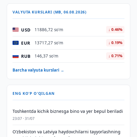
VALYUTA KURSLARI (MB, 06.08.2026)
USD
11886,72 so'm
↓ 0.46%
EUR
13717,27 so'm
↓ 0.19%
RUB
146,37 so'm
↓ 0.71%
Barcha valyuta kurslari →
ENG KO'P O'QILGAN
Toshkentda kichik biznesga bino va yer bepul beriladi
23:07 · 31/07
Oʻzbekiston va Latviya haydovchilarni tayyorlashning