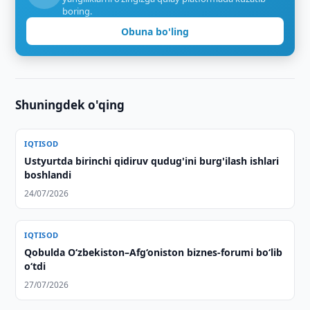
boring.
Obuna bo'ling
Shuningdek o'qing
IQTISOD
Ustyurtda birinchi qidiruv qudug'ini burg'ilash ishlari
boshlandi
24/07/2026
IQTISOD
Qobulda O‘zbekiston–Afg‘oniston biznes-forumi bo‘lib
o‘tdi
27/07/2026