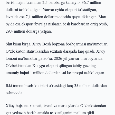
berish hajmi taxminan 2,5 barobarga kamayib, 36,7 million
dollarni tashkil qilgan. Yanvar oyida eksport to‘xtatilgan,
fevralda esa 7,1 million dollar miqdorida qayta tiklangan. Mart
oyida esa eksport fevralga nisbatan besh barobardan ortiq o‘sib,
29,4 million dollarga yetgan.
Shu bilan birga, Xitoy Bosh bojxona boshqarmasi maʼlumotlari
O‘zbekiston statistikasidan sezilarli darajada farq qiladi. Xitoy
tomoni maʼlumotlariga ko‘ra, 2026 yil yanvar–mart oylarida
O‘zbekistondan Xitoyga eksport qilingan tabiiy gazning
umumiy hajmi 1 million dollardan sal ko‘proqni tashkil etgan.
Ikki tomon hisob-kitoblari o‘rtasidagi farq 35 million dollardan
oshmoqda.
Xitoy bojxona xizmati, fevral va mart oylarida O‘zbekistondan
gaz yetkazib berish amalda to‘xtatilganini maʼlum qildi.