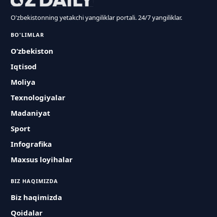
O'zbekistonning yetakchi yangiliklar portali. 24/7 yangiliklar.
BO'LIMLAR
O‘zbekiston
Iqtisod
Moliya
Texnologiyalar
Madaniyat
Sport
Infografika
Maxsus loyihalar
BIZ HAQIMIZDA
Biz haqimizda
Qoidalar