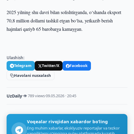
2025 yilning shu davri bilan solishtirganda, o‘shanda eksport
70,8 million dollarni tashkil etgan bo‘lsa, yetkazib berish
hajmlari qariyb 65 barobarga kamaygan.
Ulashish:
Telegram
Twitter/X
Facebook
Havolani nusxalash
UzDaily
·
👁 789 views
·
09.05.2026 · 20:45
Voqealar rivojidan xabardor bo‘ling
Eng muhim xabarlar, eksklyuziv reportajlar va tezkor
yangiliklarni o‘zingizga qulay platformada kuzatib