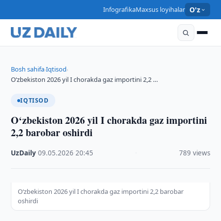
Infografika
Maxsus loyihalar
O'z
Bosh sahifa
Iqtisod
›
›
O‘zbekiston 2026 yil I chorakda gaz importini 2,2 …
IQTISOD
O‘zbekiston 2026 yil I chorakda gaz importini
2,2 barobar oshirdi
UzDaily
·
09.05.2026
·
20:45
·
789 views
O‘zbekiston 2026 yil I chorakda gaz importini 2,2 barobar
oshirdi