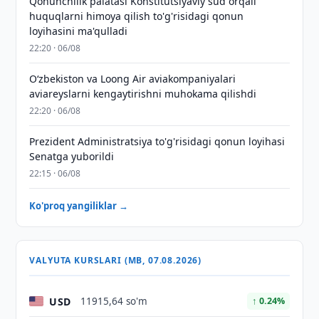
Qonunchilik palatasi Konstitutsiyaviy sud orqali
huquqlarni himoya qilish to'g'risidagi qonun
loyihasini ma'qulladi
22:20 · 06/08
Oʻzbekiston va Loong Air aviakompaniyalari
aviareyslarni kengaytirishni muhokama qilishdi
22:20 · 06/08
Prezident Administratsiya to'g'risidagi qonun loyihasi
Senatga yuborildi
22:15 · 06/08
Ko'proq yangiliklar →
VALYUTA KURSLARI (MB, 07.08.2026)
USD
11915,64 so'm
↑ 0.24%