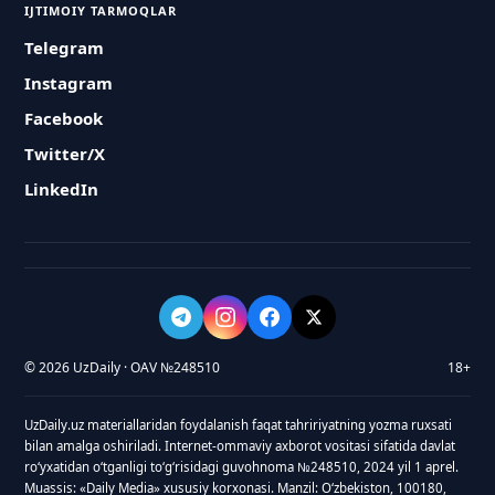
IJTIMOIY TARMOQLAR
Telegram
Instagram
Facebook
Twitter/X
LinkedIn
© 2026 UzDaily · OAV №248510
18+
UzDaily.uz materiallaridan foydalanish faqat tahririyatning yozma ruxsati
bilan amalga oshiriladi. Internet-ommaviy axborot vositasi sifatida davlat
roʻyxatidan oʻtganligi toʻgʻrisidagi guvohnoma №248510, 2024 yil 1 aprel.
Muassis: «Daily Media» xususiy korxonasi. Manzil: Oʻzbekiston, 100180,