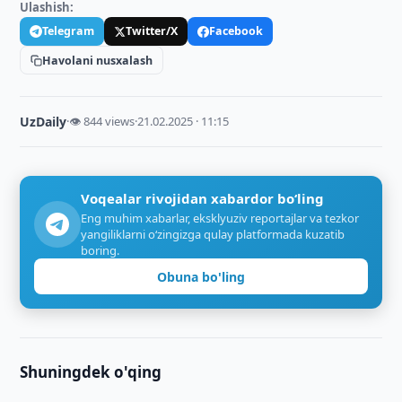
Ulashish:
Telegram
Twitter/X
Facebook
Havolani nusxalash
UzDaily
·
👁 844 views
·
21.02.2025 · 11:15
Voqealar rivojidan xabardor bo‘ling
Eng muhim xabarlar, eksklyuziv reportajlar va tezkor
yangiliklarni o‘zingizga qulay platformada kuzatib
boring.
Obuna bo'ling
Shuningdek o'qing