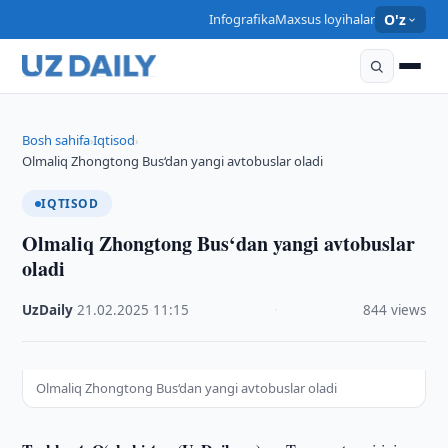
Infografika
Maxsus loyihalar
O'z
Bosh sahifa
Iqtisod
›
›
Olmaliq Zhongtong Bus‘dan yangi avtobuslar oladi
IQTISOD
Olmaliq Zhongtong Bus‘dan yangi avtobuslar
oladi
UzDaily
·
21.02.2025
·
11:15
·
844 views
Olmaliq Zhongtong Bus‘dan yangi avtobuslar oladi