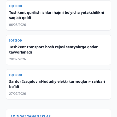
IQTISOD
Toshkent qurilish ishlari hajmi bo‘yicha yetakchilikni
saqlab qoldi
06/08/2026
IQTISOD
Toshkent transport bosh rejasi sentyabrga qadar
tayyorlanadi
28/07/2026
IQTISOD
Sardor Isaqulov «Hududiy elektr tarmoqlari» rahbari
bo‘ldi
27/07/2026
SO'NGGI YANGILIKLAR