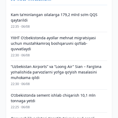
Kam taʼminlangan oilalarga 179,2 mlrd so‘m QQS
qaytarildi
22:35 · 06/08
YXHT O‘zbekistonda ayollar mehnat migratsiyasi
uchun mustahkamroq boshqaruvni qo‘llab-
quvvatlaydi
22:30 · 06/08
“Uzbekistan Airports” va “Loong Air” Sian – Farg‘ona
yo‘nalishida parvozlarni yo‘lga qo‘yish masalasini
muhokama qildi
22:30 · 06/08
O‘zbekistonda sement ishlab chiqarish 10,1 mln
tonnaga yetdi
22:25 · 06/08