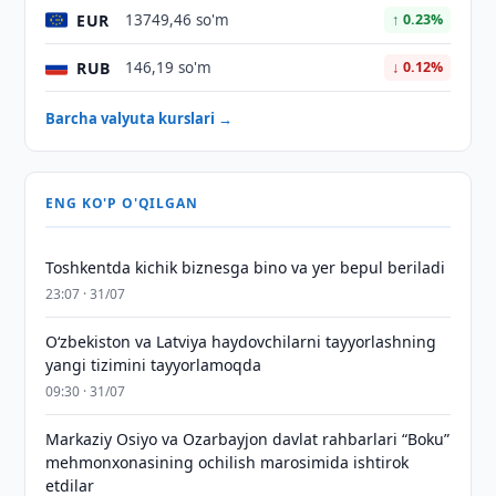
EUR
13749,46 so'm
↑ 0.23%
RUB
146,19 so'm
↓ 0.12%
Barcha valyuta kurslari →
ENG KO'P O'QILGAN
Toshkentda kichik biznesga bino va yer bepul beriladi
23:07 · 31/07
Oʻzbekiston va Latviya haydovchilarni tayyorlashning
yangi tizimini tayyorlamoqda
09:30 · 31/07
Markaziy Osiyo va Ozarbayjon davlat rahbarlari “Boku”
mehmonxonasining ochilish marosimida ishtirok
etdilar