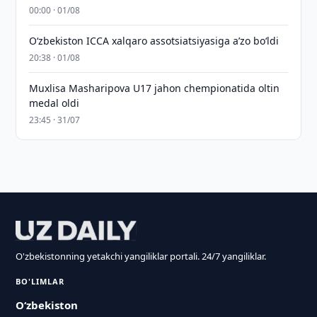
00:00 · 01/08
O‘zbekiston ICCA xalqaro assotsiatsiyasiga aʼzo bo‘ldi
20:38 · 01/08
Muxlisa Masharipova U17 jahon chempionatida oltin
medal oldi
23:45 · 31/07
O'zbekistonning yetakchi yangiliklar portali. 24/7 yangiliklar.
BO'LIMLAR
O‘zbekiston