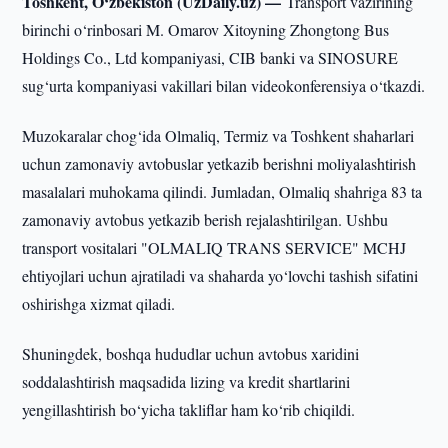
Toshkent, O‘zbekiston (UzDaily.uz) —
Transport vazirining
birinchi o‘rinbosari M. Omarov Xitoyning Zhongtong Bus
Holdings Co., Ltd kompaniyasi, CIB banki va SINOSURE
sug‘urta kompaniyasi vakillari bilan videokonferensiya o‘tkazdi.
Muzokaralar chog‘ida Olmaliq, Termiz va Toshkent shaharlari
uchun zamonaviy avtobuslar yetkazib berishni moliyalashtirish
masalalari muhokama qilindi. Jumladan, Olmaliq shahriga 83 ta
zamonaviy avtobus yetkazib berish rejalashtirilgan. Ushbu
transport vositalari "OLMALIQ TRANS SERVICE" MCHJ
ehtiyojlari uchun ajratiladi va shaharda yo‘lovchi tashish sifatini
oshirishga xizmat qiladi.
Shuningdek, boshqa hududlar uchun avtobus xaridini
soddalashtirish maqsadida lizing va kredit shartlarini
yengillashtirish bo‘yicha takliflar ham ko‘rib chiqildi.