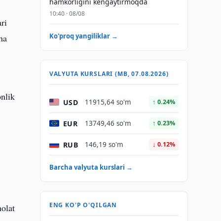
hamkorligini kengaytirmoqda
10:40 · 08/08
ri
Ko'proq yangiliklar →
ha
VALYUTA KURSLARI (MB, 07.08.2026)
onlik
USD
11915,64 so'm
↑ 0.24%
EUR
13749,46 so'm
↑ 0.23%
RUB
146,19 so'm
↓ 0.12%
Barcha valyuta kurslari →
ENG KO'P O'QILGAN
holat