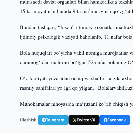
mutasaddi davlat organlari bilan hamkorlikda tekshiri
15 ta jinoyat ishi hamda 9 ta maʼmuriy ish qo‘zg‘ati
Bundan tashqari, “Inson” ijtimoiy xizmatlar markazl
ijtimoiy psixologik vaziyati baholanib, 11 nafar bol
Bola huquqlari bo‘yicha vakil nomiga murojaatlar va 
qaramog‘idan mahrum bo‘lgan 52 nafar bolaning O‘zb
O‘z faoliyati yuzasidan ochiq va shaffof tarzda ax
rasmiy sahifalari yo‘lga qo‘yilgan, “Bolalarvakili.uz
Muhokamalar nihoyasida maʼruzani ko‘rib chiqish yak
Ulashish:
Telegram
Twitter/X
Facebook