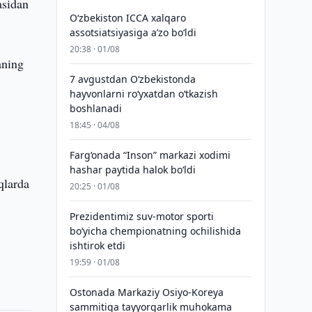
asidan
O‘zbekiston ICCA xalqaro
assotsiatsiyasiga aʼzo bo‘ldi
20:38 · 01/08
aning
7 avgustdan O‘zbekistonda
hayvonlarni ro‘yxatdan o‘tkazish
boshlanadi
18:45 · 04/08
Farg‘onada “Inson” markazi xodimi
hashar paytida halok bo‘ldi
qlarda
20:25 · 01/08
Prezidentimiz suv-motor sporti
bo‘yicha chempionatning ochilishida
ishtirok etdi
19:59 · 01/08
Ostonada Markaziy Osiyo-Koreya
sammitiga tayyorgarlik muhokama