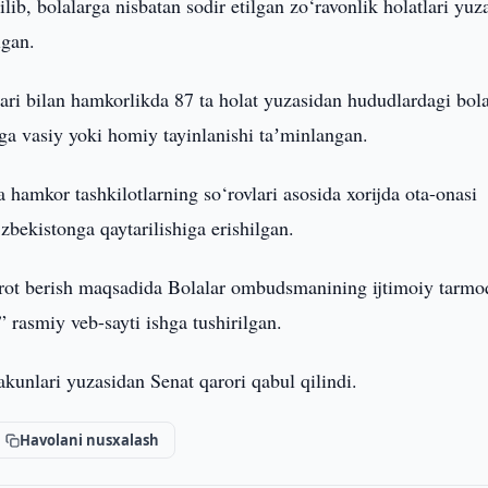
lib, bolalarga nisbatan sodir etilgan zo‘ravonlik holatlari yuz
lgan.
ari bilan hamkorlikda 87 ta holat yuzasidan hududlardagi bol
aga vasiy yoki homiy tayinlanishi taʼminlangan.
hamkor tashkilotlarning so‘rovlari asosida xorijda ota-onasi
ekistonga qaytarilishiga erishilgan.
borot berish maqsadida Bolalar ombudsmanining ijtimoiy tarmo
” rasmiy veb-sayti ishga tushirilgan.
unlari yuzasidan Senat qarori qabul qilindi.
Havolani nusxalash