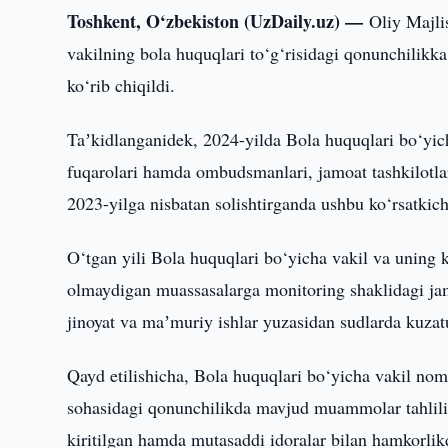
Toshkent, O‘zbekiston (UzDaily.uz) —
Oliy Majli
vakilning bola huquqlari to‘g‘risidagi qonunchilikka 
ko‘rib chiqildi.
Taʼkidlanganidek, 2024-yilda Bola huquqlari bo‘yich
fuqarolari hamda ombudsmanlari, jamoat tashkilotlar
2023-yilga nisbatan solishtirganda ushbu ko‘rsatkic
O‘tgan yili Bola huquqlari bo‘yicha vakil va uning k
olmaydigan muassasalarga monitoring shaklidagi jami
jinoyat va maʼmuriy ishlar yuzasidan sudlarda kuzatuv
Qayd etilishicha, Bola huquqlari bo‘yicha vakil nom
sohasidagi qonunchilikda mavjud muammolar tahlili na
kiritilgan hamda mutasaddi idoralar bilan hamkorlikd