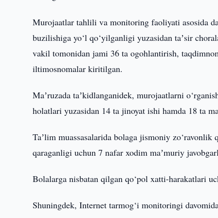
Murojaatlar tahlili va monitoring faoliyati asosida 
buzilishiga yo‘l qo‘yilganligi yuzasidan taʼsir chor
vakil tomonidan jami 36 ta ogohlantirish, taqdimnoma,
iltimosnomalar kiritilgan.
Maʼruzada taʼkidlanganidek, murojaatlarni o‘rganish 
holatlari yuzasidan 14 ta jinoyat ishi hamda 18 ta m
Taʼlim muassasalarida bolaga jismoniy zo‘ravonlik q
qaraganligi uchun 7 nafar xodim maʼmuriy javobgarli
Bolalarga nisbatan qilgan qo‘pol xatti-harakatlari u
Shuningdek, Internet tarmog‘i monitoringi davomida 