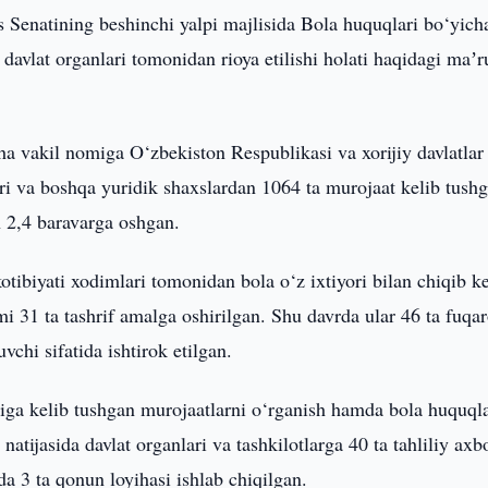
s Senatining beshinchi yalpi majlisida Bola huquqlari bo‘yich
davlat organlari tomonidan rioya etilishi holati haqidagi maʼr
a vakil nomiga O‘zbekiston Respublikasi va xorijiy davlatlar
i va boshqa yuridik shaxslardan 1064 ta murojaat kelib tushg
h 2,4 baravarga oshgan.
otibiyati xodimlari tomonidan bola o‘z ixtiyori bilan chiqib k
 31 ta tashrif amalga oshirilgan. Shu davrda ular 46 ta fuqar
chi sifatida ishtirok etilgan.
iga kelib tushgan murojaatlarni o‘rganish hamda bola huquqla
tijasida davlat organlari va tashkilotlarga 40 ta tahliliy axb
a 3 ta qonun loyihasi ishlab chiqilgan.