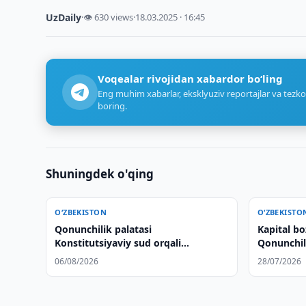
UzDaily
·
👁 630 views
·
18.03.2025 · 16:45
Voqealar rivojidan xabardor bo‘ling
Eng muhim xabarlar, eksklyuziv reportajlar va tezko
boring.
Shuningdek o'qing
O‘ZBEKISTON
O‘ZBEKISTO
Qonunchilik palatasi
Kapital bo
Konstitutsiyaviy sud orqali
Qonunchili
huquqlarni himoya qilish
o'qishda q
06/08/2026
28/07/2026
to'g'risidagi qonun loyihasini
ma'qulladi