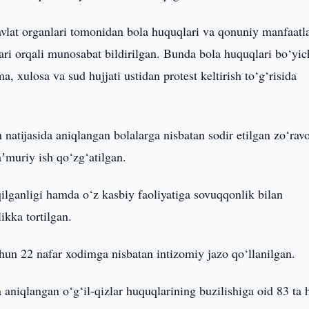
davlat organlari tomonidan bola huquqlari va qonuniy manfaatla
alari orqali munosabat bildirilgan. Bunda bola huquqlari bo‘yic
 xulosa va sud hujjati ustidan protest keltirish to‘g‘risida
natijasida aniqlangan bolalarga nisbatan sodir etilgan zo‘rav
aʼmuriy ish qo‘zg‘atilgan.
ilganligi hamda o‘z kasbiy faoliyatiga sovuqqonlik bilan
kka tortilgan.
chun 22 nafar xodimga nisbatan intizomiy jazo qo‘llanilgan.
aniqlangan o‘g‘il-qizlar huquqlarining buzilishiga oid 83 ta 