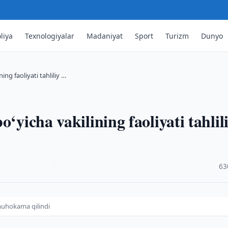
liya
Texnologiyalar
Madaniyat
Sport
Turizm
Dunyo
ing faoliyati tahliliy …
‘yicha vakilining faoliyati tahlil
·
63
y muhokama qilindi