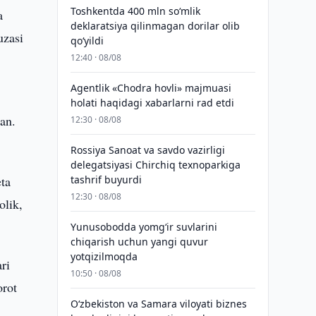
Toshkentda 400 mln so‘mlik
a
deklaratsiya qilinmagan dorilar olib
uzasi
qo‘yildi
12:40 · 08/08
Agentlik «Chodra hovli» majmuasi
holati haqidagi xabarlarni rad etdi
an.
12:30 · 08/08
Rossiya Sanoat va savdo vazirligi
delegatsiyasi Chirchiq texnoparkiga
eta
tashrif buyurdi
12:30 · 08/08
olik,
Yunusobodda yomg‘ir suvlarini
chiqarish uchun yangi quvur
yotqizilmoqda
ri
10:50 · 08/08
orot
Oʻzbekiston va Samara viloyati biznes