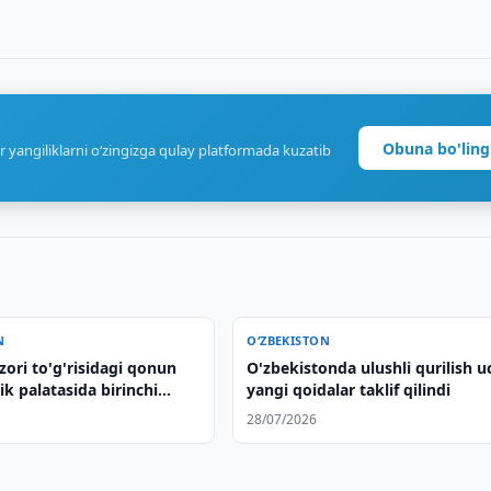
Obuna bo'ling
r yangiliklarni o‘zingizga qulay platformada kuzatib
N
O‘ZBEKISTON
zori to'g'risidagi qonun
O'zbekistonda ulushli qurilish 
k palatasida birinchi
yangi qoidalar taklif qilindi
abul qilindi
28/07/2026