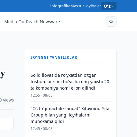
Infografika
Maxsus loyihalar
O'z
Media OutReach Newswire
SO'NGGI YANGILIKLAR
iy
Soliq ilovasida ro'yxatdan o'tgan
tushumlar soni bo'yicha eng yaxshi 20
ta kompaniya nomi e'lon qilindi
12:55 · 08/08
0 views
"O'zto'qimachiliksanoat" Xitoyning Yifa
Group bilan yangi loyihalarni
muhokama qildi
12:45 · 08/08