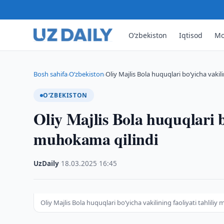
O‘zbekiston
Iqtisod
Mo
Bosh sahifa
O‘zbekiston
Oliy Majlis Bola huquqlari bo‘yicha vakilin
›
›
O‘ZBEKISTON
Oliy Majlis Bola huquqlari bo
muhokama qilindi
UzDaily
·
18.03.2025
·
16:45
Oliy Majlis Bola huquqlari bo‘yicha vakilining faoliyati tahlili