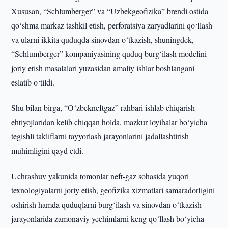
Xususan, “Schlumberger” va “Uzbekgeofizika” brendi ostida
qo‘shma markaz tashkil etish, perforatsiya zaryadlarini qo‘llash
va ularni ikkita quduqda sinovdan o‘tkazish, shuningdek,
“Schlumberger” kompaniyasining quduq burg‘ilash modelini
joriy etish masalalari yuzasidan amaliy ishlar boshlangani
eslatib o‘tildi.
Shu bilan birga, “O‘zbekneftgaz” rahbari ishlab chiqarish
ehtiyojlaridan kelib chiqqan holda, mazkur loyihalar bo‘yicha
tegishli takliflarni tayyorlash jarayonlarini jadallashtirish
muhimligini qayd etdi.
Uchrashuv yakunida tomonlar neft-gaz sohasida yuqori
texnologiyalarni joriy etish, geofizika xizmatlari samaradorligini
oshirish hamda quduqlarni burg‘ilash va sinovdan o‘tkazish
jarayonlarida zamonaviy yechimlarni keng qo‘llash bo‘yicha