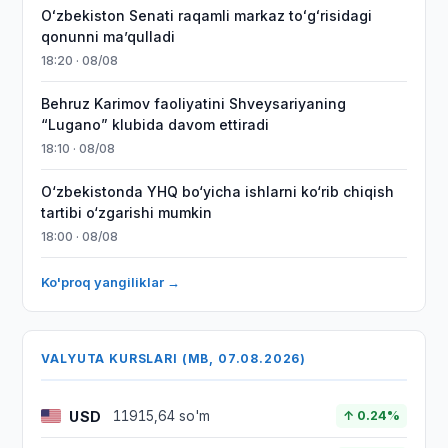
Oʻzbekiston Senati raqamli markaz toʻgʻrisidagi
qonunni maʼqulladi
18:20 · 08/08
Behruz Karimov faoliyatini Shveysariyaning
“Lugano” klubida davom ettiradi
18:10 · 08/08
O‘zbekistonda YHQ bo‘yicha ishlarni ko‘rib chiqish
tartibi o‘zgarishi mumkin
18:00 · 08/08
Ko'proq yangiliklar →
VALYUTA KURSLARI (MB, 07.08.2026)
USD
11915,64 so'm
↑ 0.24%