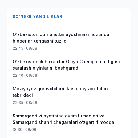
SO'NGGI YANGILIKLAR
O‘zbekiston Jurnalistlar uyushmasi huzurida
blogerlar kengashi tuzildi
22:45 · 08/08
O‘zbekistonlik hakamlar Osiyo Chempionlar ligasi
saralash o‘yinlarini boshqaradi
22:40 · 08/08
Mirziyoyev quruvchilarni kasb bayrami bilan
tabrikladi
22:35 · 08/08
Samarqand viloyatining ayrim tumanlari va
Samarqand shahri chegaralari oʻzgartirilmoqda
18:30 · 08/08