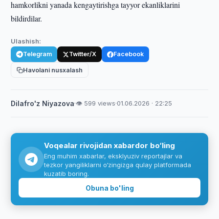
hamkorlikni yanada kengaytirishga tayyor ekanliklarini
bildirdilar.
Ulashish:
Telegram
Twitter/X
Facebook
Havolani nusxalash
Dilafro'z Niyazova
·
👁 599 views
·
01.06.2026 · 22:25
Voqealar rivojidan xabardor bo‘ling
Eng muhim xabarlar, eksklyuziv reportajlar va
tezkor yangiliklarni o‘zingizga qulay platformada
kuzatib boring.
Obuna bo'ling