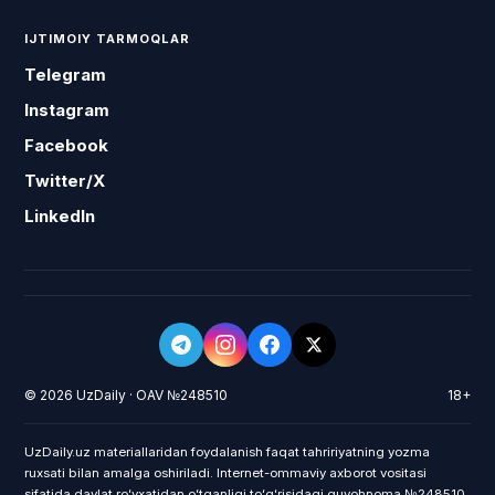
IJTIMOIY TARMOQLAR
Telegram
Instagram
Facebook
Twitter/X
LinkedIn
© 2026 UzDaily · OAV №248510
18+
UzDaily.uz materiallaridan foydalanish faqat tahririyatning yozma
ruxsati bilan amalga oshiriladi. Internet-ommaviy axborot vositasi
sifatida davlat roʻyxatidan oʻtganligi toʻgʻrisidagi guvohnoma №248510,