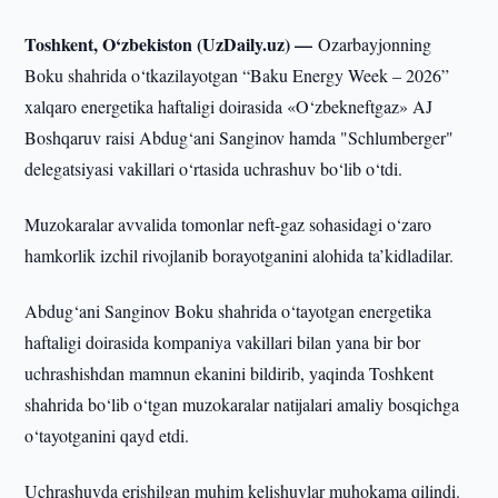
Toshkent, O‘zbekiston (UzDaily.uz) —
Ozarbayjonning
Boku shahrida o‘tkazilayotgan “Baku Energy Week – 2026”
xalqaro energetika haftaligi doirasida «O‘zbekneftgaz» AJ
Boshqaruv raisi Abdug‘ani Sanginov hamda "Schlumberger"
delegatsiyasi vakillari o‘rtasida uchrashuv bo‘lib o‘tdi.
Muzokaralar avvalida tomonlar neft-gaz sohasidagi o‘zaro
hamkorlik izchil rivojlanib borayotganini alohida ta’kidladilar.
Abdug‘ani Sanginov Boku shahrida o‘tayotgan energetika
haftaligi doirasida kompaniya vakillari bilan yana bir bor
uchrashishdan mamnun ekanini bildirib, yaqinda Toshkent
shahrida bo‘lib o‘tgan muzokaralar natijalari amaliy bosqichga
o‘tayotganini qayd etdi.
Uchrashuvda erishilgan muhim kelishuvlar muhokama qilindi.