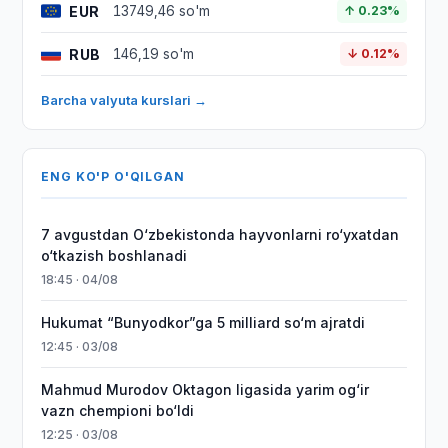
EUR
13749,46 so'm
↑ 0.23%
RUB
146,19 so'm
↓ 0.12%
Barcha valyuta kurslari →
ENG KO'P O'QILGAN
7 avgustdan O‘zbekistonda hayvonlarni ro‘yxatdan
o‘tkazish boshlanadi
18:45 · 04/08
Hukumat “Bunyodkor”ga 5 milliard so‘m ajratdi
12:45 · 03/08
Mahmud Murodov Oktagon ligasida yarim og‘ir
vazn chempioni bo‘ldi
12:25 · 03/08