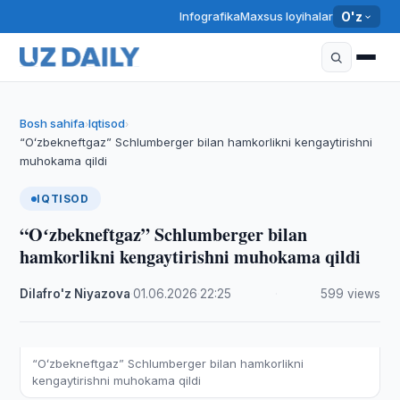
Infografika
Maxsus loyihalar
O'z
Bosh sahifa
Iqtisod
›
›
“Oʻzbekneftgaz” Schlumberger bilan hamkorlikni kengaytirishni
muhokama qildi
IQTISOD
“Oʻzbekneftgaz” Schlumberger bilan
hamkorlikni kengaytirishni muhokama qildi
Dilafro'z Niyazova
·
01.06.2026
·
22:25
·
599 views
“Oʻzbekneftgaz” Schlumberger bilan hamkorlikni
kengaytirishni muhokama qildi