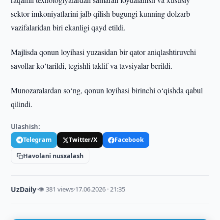
sektor imkoniyatlarini jalb qilish bugungi kunning dolzarb
vazifalaridan biri ekanligi qayd etildi.
Majlisda qonun loyihasi yuzasidan bir qator aniqlashtiruvchi
savollar ko‘tarildi, tegishli taklif va tavsiyalar berildi.
Munozaralardan so‘ng, qonun loyihasi birinchi o‘qishda qabul
qilindi.
Ulashish:
Telegram
Twitter/X
Facebook
Havolani nusxalash
UzDaily
·
👁 381 views
·
17.06.2026 · 21:35