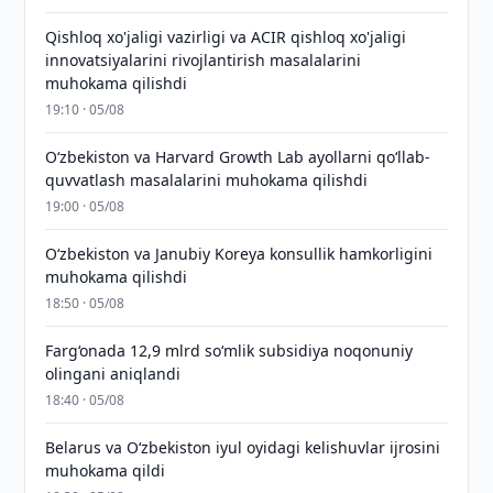
Qishloq xo'jaligi vazirligi va ACIR qishloq xo'jaligi
innovatsiyalarini rivojlantirish masalalarini
muhokama qilishdi
19:10 · 05/08
Oʻzbekiston va Harvard Growth Lab ayollarni qoʻllab-
quvvatlash masalalarini muhokama qilishdi
19:00 · 05/08
Oʻzbekiston va Janubiy Koreya konsullik hamkorligini
muhokama qilishdi
18:50 · 05/08
Farg‘onada 12,9 mlrd so‘mlik subsidiya noqonuniy
olingani aniqlandi
18:40 · 05/08
Belarus va O‘zbekiston iyul oyidagi kelishuvlar ijrosini
muhokama qildi