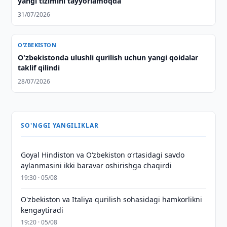
yangi tizimini tayyorlamoqda
31/07/2026
O‘ZBEKISTON
O'zbekistonda ulushli qurilish uchun yangi qoidalar
taklif qilindi
28/07/2026
SO'NGGI YANGILIKLAR
Goyal Hindiston va Oʻzbekiston oʻrtasidagi savdo
aylanmasini ikki baravar oshirishga chaqirdi
19:30 · 05/08
O'zbekiston va Italiya qurilish sohasidagi hamkorlikni
kengaytiradi
19:20 · 05/08