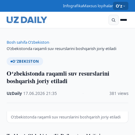
Infografika
Maxsus loyihalar
O'z
Bosh sahifa
O‘zbekiston
›
›
Oʻzbekistonda raqamli suv resurslarini boshqarish joriy etiladi
O‘ZBEKISTON
Oʻzbekistonda raqamli suv resurslarini
boshqarish joriy etiladi
UzDaily
·
17.06.2026
·
21:35
·
381 views
Oʻzbekistonda raqamli suv resurslarini boshqarish joriy etiladi