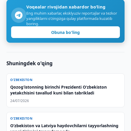
Voqealar rivojidan xabardor bo‘ling
Eng muhim xabarlar, eksklyuziv reportajlar va tezkor
yangiliklarni o‘zingizga qulay platformada kuzatib
boring.
Obuna bo'ling
Shuningdek o'qing
O‘ZBEKISTON
Qozogʻistonning birinchi Prezidenti Oʻzbekiston
yetakchisini tavallud kuni bilan tabrikladi
24/07/2026
O‘ZBEKISTON
Oʻzbekiston va Latviya haydovchilarni tayyorlashning