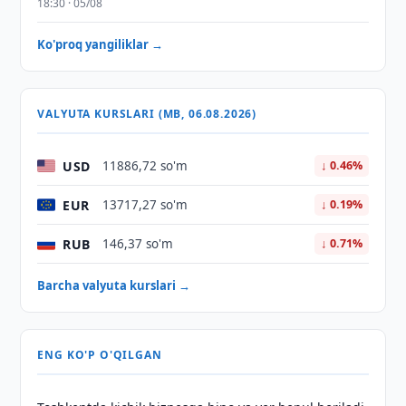
18:30 · 05/08
Ko'proq yangiliklar →
VALYUTA KURSLARI (MB, 06.08.2026)
USD
11886,72 so'm
↓ 0.46%
EUR
13717,27 so'm
↓ 0.19%
RUB
146,37 so'm
↓ 0.71%
Barcha valyuta kurslari →
ENG KO'P O'QILGAN