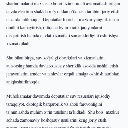
shartnomalarni maxsus axborot tizimi orqali avtomatlashtirilgan
tarzda elektron shaklda ro‘yxatdan o‘tkazish tartibini joriy etish
nazarda tutilmoqda. Deputatlar fikricha, mazkur yangilik inson
omilini kamaytirish, ortiqcha byurokratik jarayonlarni
qisqartirish hamda davlat xizmatlari samaradorligini oshirishga
xizmat qiladi.
Shu bilan birga, suv xo‘jaligi obyektlari va xizmatlarini
autsorsing hamda davlat-xususiy sheriklik asosida tashkil etish
jarayonlarini tender va tanlovlar orqali amalga oshirish tartiblari
aniqlashtirilmoqda.
Muhokamalar davomida deputatlar suv resurslari iqtisodiy
taraqqiyot, ekologik barqarorlik va aholi farovonligini
ta’minlashda muhim o‘rin tutishini ta’kidladi. Shu bois, mazkur
sohada zamonaviy boshqaruv usullarini keng joriy etish,
raqamli texnologiyalardan samarali foydalanish va xususiy