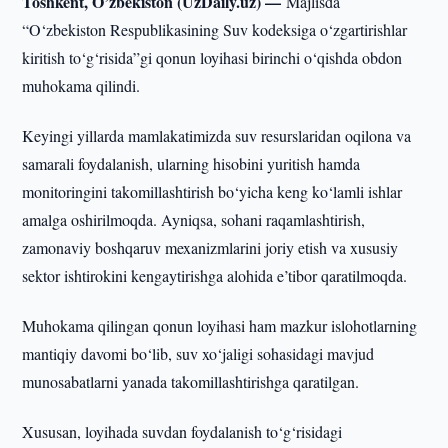
Toshkent, O’zbekiston (UzDaily.uz) —
Majlisda
“O‘zbekiston Respublikasining Suv kodeksiga o‘zgartirishlar
kiritish to‘g‘risida”gi qonun loyihasi birinchi o‘qishda obdon
muhokama qilindi.
Keyingi yillarda mamlakatimizda suv resurslaridan oqilona va
samarali foydalanish, ularning hisobini yuritish hamda
monitoringini takomillashtirish bo‘yicha keng ko‘lamli ishlar
amalga oshirilmoqda. Ayniqsa, sohani raqamlashtirish,
zamonaviy boshqaruv mexanizmlarini joriy etish va xususiy
sektor ishtirokini kengaytirishga alohida e’tibor qaratilmoqda.
Muhokama qilingan qonun loyihasi ham mazkur islohotlarning
mantiqiy davomi bo‘lib, suv xo‘jaligi sohasidagi mavjud
munosabatlarni yanada takomillashtirishga qaratilgan.
Xususan, loyihada suvdan foydalanish to‘g‘risidagi