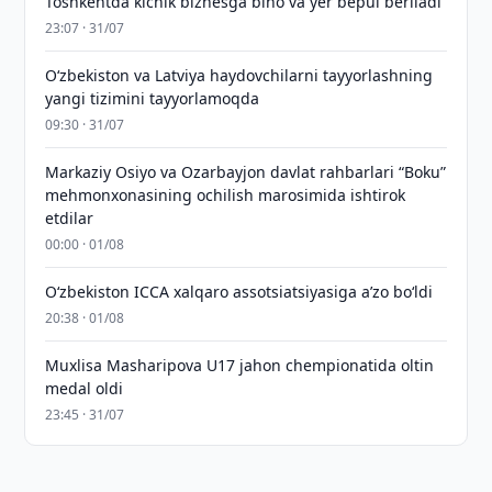
Toshkentda kichik biznesga bino va yer bepul beriladi
23:07 · 31/07
Oʻzbekiston va Latviya haydovchilarni tayyorlashning
yangi tizimini tayyorlamoqda
09:30 · 31/07
Markaziy Osiyo va Ozarbayjon davlat rahbarlari “Boku”
mehmonxonasining ochilish marosimida ishtirok
etdilar
00:00 · 01/08
O‘zbekiston ICCA xalqaro assotsiatsiyasiga aʼzo bo‘ldi
20:38 · 01/08
Muxlisa Masharipova U17 jahon chempionatida oltin
medal oldi
23:45 · 31/07