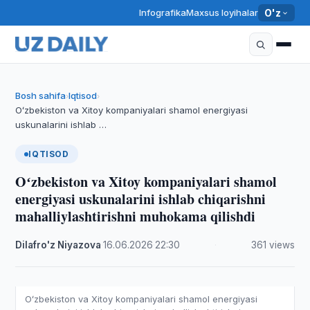
Infografika
Maxsus loyihalar
O'z
Bosh sahifa
Iqtisod
›
›
Oʻzbekiston va Xitoy kompaniyalari shamol energiyasi
uskunalarini ishlab …
IQTISOD
Oʻzbekiston va Xitoy kompaniyalari shamol
energiyasi uskunalarini ishlab chiqarishni
mahalliylashtirishni muhokama qilishdi
Dilafro'z Niyazova
·
16.06.2026
·
22:30
·
361 views
Oʻzbekiston va Xitoy kompaniyalari shamol energiyasi