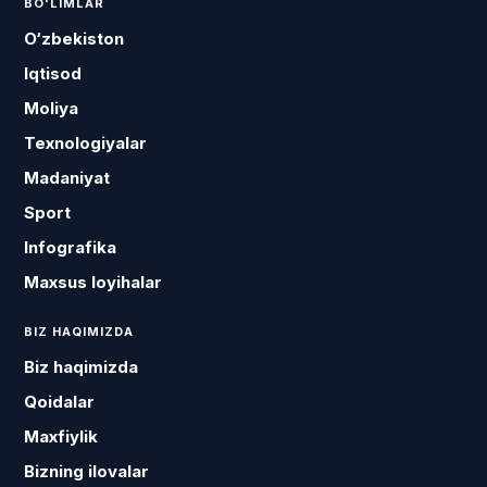
BO'LIMLAR
O‘zbekiston
Iqtisod
Moliya
Texnologiyalar
Madaniyat
Sport
Infografika
Maxsus loyihalar
BIZ HAQIMIZDA
Biz haqimizda
Qoidalar
Maxfiylik
Bizning ilovalar