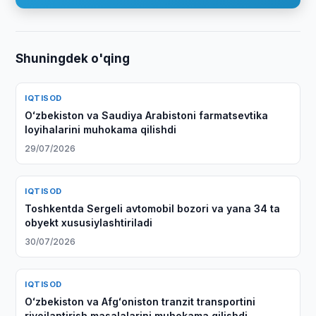
Shuningdek o'qing
IQTISOD
Oʻzbekiston va Saudiya Arabistoni farmatsevtika
loyihalarini muhokama qilishdi
29/07/2026
IQTISOD
Toshkentda Sergeli avtomobil bozori va yana 34 ta
obyekt xususiylashtiriladi
30/07/2026
IQTISOD
Oʻzbekiston va Afgʻoniston tranzit transportini
rivojlantirish masalalarini muhokama qilishdi