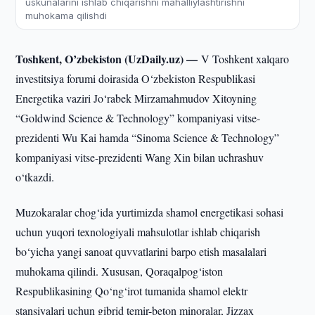
uskunalarini ishlab chiqarishni mahalliylashtirishni
muhokama qilishdi
Toshkent, O’zbekiston (UzDaily.uz) —
V Toshkent xalqaro
investitsiya forumi doirasida O‘zbekiston Respublikasi
Energetika vaziri Jo‘rabek Mirzamahmudov Xitoyning
“Goldwind Science & Technology” kompaniyasi vitse-
prezidenti Wu Kai hamda “Sinoma Science & Technology”
kompaniyasi vitse-prezidenti Wang Xin bilan uchrashuv
o‘tkazdi.
Muzokaralar chog‘ida yurtimizda shamol energetikasi sohasi
uchun yuqori texnologiyali mahsulotlar ishlab chiqarish
bo‘yicha yangi sanoat quvvatlarini barpo etish masalalari
muhokama qilindi. Xususan, Qoraqalpog‘iston
Respublikasining Qo‘ng‘irot tumanida shamol elektr
stansiyalari uchun gibrid temir-beton minoralar, Jizzax