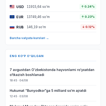
USD
11915,64 so'm
↑ 0.24%
EUR
13749,46 so'm
↑ 0.23%
RUB
146,19 so'm
↓ 0.12%
Barcha valyuta kurslari →
ENG KO'P O'QILGAN
7 avgustdan O‘zbekistonda hayvonlarni ro‘yxatdan
o‘tkazish boshlanadi
18:45 · 04/08
Hukumat “Bunyodkor”ga 5 milliard so‘m ajratdi
12:45 · 03/08