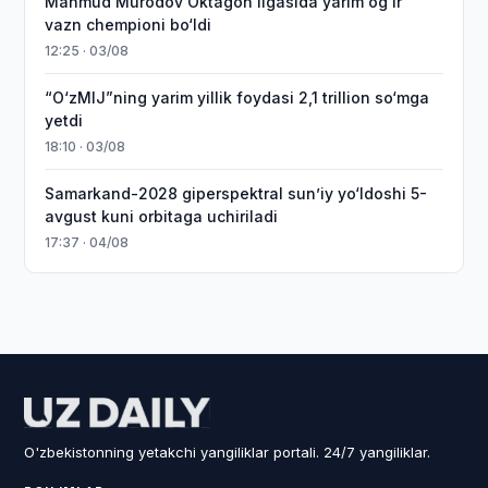
Mahmud Murodov Oktagon ligasida yarim og‘ir
vazn chempioni bo‘ldi
12:25 · 03/08
“O‘zMIJ”ning yarim yillik foydasi 2,1 trillion so‘mga
yetdi
18:10 · 03/08
Samarkand-2028 giperspektral sun’iy yo‘ldoshi 5-
avgust kuni orbitaga uchiriladi
17:37 · 04/08
O'zbekistonning yetakchi yangiliklar portali. 24/7 yangiliklar.