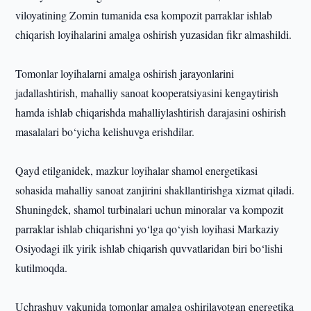
viloyatining Zomin tumanida esa kompozit parraklar ishlab
chiqarish loyihalarini amalga oshirish yuzasidan fikr almashildi.
Tomonlar loyihalarni amalga oshirish jarayonlarini
jadallashtirish, mahalliy sanoat kooperatsiyasini kengaytirish
hamda ishlab chiqarishda mahalliylashtirish darajasini oshirish
masalalari bo‘yicha kelishuvga erishdilar.
Qayd etilganidek, mazkur loyihalar shamol energetikasi
sohasida mahalliy sanoat zanjirini shakllantirishga xizmat qiladi.
Shuningdek, shamol turbinalari uchun minoralar va kompozit
parraklar ishlab chiqarishni yo‘lga qo‘yish loyihasi Markaziy
Osiyodagi ilk yirik ishlab chiqarish quvvatlaridan biri bo‘lishi
kutilmoqda.
Uchrashuv yakunida tomonlar amalga oshirilayotgan energetika