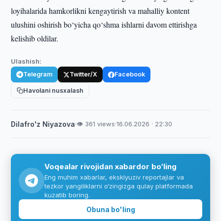
loyihalarida hamkorlikni kengaytirish va mahalliy kontent
ulushini oshirish bo‘yicha qo‘shma ishlarni davom ettirishga
kelishib oldilar.
Ulashish:
Telegram
Twitter/X
Facebook
Havolani nusxalash
Dilafro'z Niyazova
·
👁 361 views
·
16.06.2026 · 22:30
Voqealar rivojidan xabardor bo‘ling
Eng muhim xabarlar, eksklyuziv reportajlar va
tezkor yangiliklarni o‘zingizga qulay platformada
kuzatib boring.
Obuna bo'ling