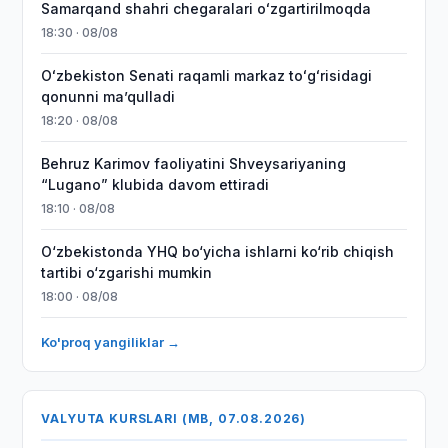
Samarqand shahri chegaralari oʻzgartirilmoqda
18:30 · 08/08
Oʻzbekiston Senati raqamli markaz toʻgʻrisidagi
qonunni maʼqulladi
18:20 · 08/08
Behruz Karimov faoliyatini Shveysariyaning
“Lugano” klubida davom ettiradi
18:10 · 08/08
O‘zbekistonda YHQ bo‘yicha ishlarni ko‘rib chiqish
tartibi o‘zgarishi mumkin
18:00 · 08/08
Ko'proq yangiliklar →
VALYUTA KURSLARI (MB, 07.08.2026)