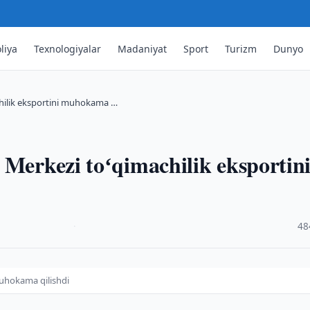
liya
Texnologiyalar
Madaniyat
Sport
Turizm
Dunyo
chilik eksportini muhokama …
 Merkezi toʻqimachilik eksportin
·
48
muhokama qilishdi