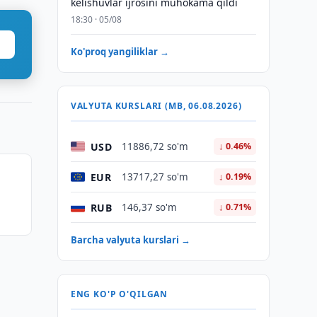
kelishuvlar ijrosini muhokama qildi
18:30 · 05/08
Ko'proq yangiliklar →
VALYUTA KURSLARI (MB, 06.08.2026)
USD
11886,72 so'm
↓ 0.46%
EUR
13717,27 so'm
↓ 0.19%
RUB
146,37 so'm
↓ 0.71%
Barcha valyuta kurslari →
ENG KO'P O'QILGAN