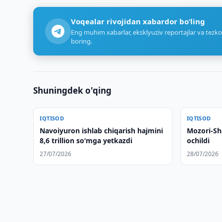
Voqealar rivojidan xabardor bo‘ling
Eng muhim xabarlar, eksklyuziv reportajlar va tezko
boring.
Shuningdek o'qing
IQTISOD
IQTISOD
Navoiyuron ishlab chiqarish hajmini
Mozori-Sh
8,6 trillion soʻmga yetkazdi
ochildi
27/07/2026
28/07/2026