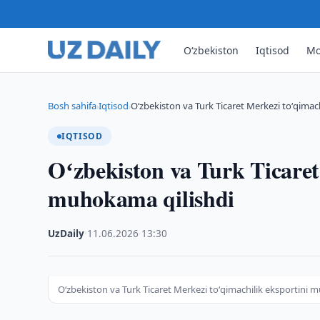
O‘zbekiston
Iqtisod
Mo
Bosh sahifa
Iqtisod
Oʻzbekiston va Turk Ticaret Merkezi toʻqima
›
›
IQTISOD
Oʻzbekiston va Turk Ticaret
muhokama qilishdi
UzDaily
·
11.06.2026
·
13:30
Oʻzbekiston va Turk Ticaret Merkezi toʻqimachilik eksportini 