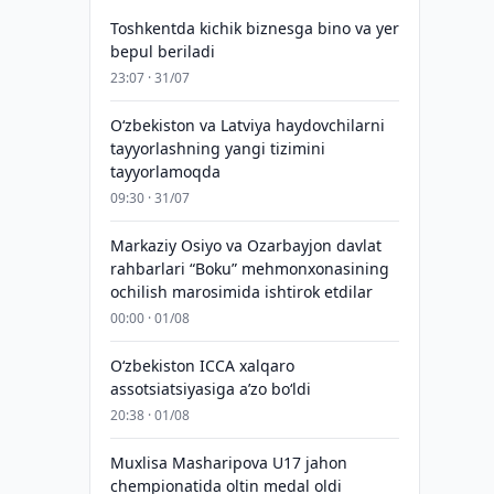
Toshkentda kichik biznesga bino va yer
bepul beriladi
23:07 · 31/07
Oʻzbekiston va Latviya haydovchilarni
tayyorlashning yangi tizimini
tayyorlamoqda
09:30 · 31/07
Markaziy Osiyo va Ozarbayjon davlat
rahbarlari “Boku” mehmonxonasining
ochilish marosimida ishtirok etdilar
00:00 · 01/08
O‘zbekiston ICCA xalqaro
assotsiatsiyasiga aʼzo bo‘ldi
20:38 · 01/08
Muxlisa Masharipova U17 jahon
chempionatida oltin medal oldi