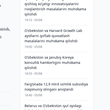
qishloq xo'jaligi innovatsiyalarini
b
rivojlantirish masalalarini muhokama
qilishdi
19:10 · 05/08
irish,
Oʻzbekiston va Harvard Growth Lab
ayollarni qoʻllab-quvvatlash
i
masalalarini muhokama qilishdi
19:00 · 05/08
Oʻzbekiston va Janubiy Koreya
konsullik hamkorligini muhokama
qilishdi
18:50 · 05/08
Farg‘onada 12,9 mlrd so‘mlik subsidiya
noqonuniy olingani aniqlandi
18:40 · 05/08
Belarus va O‘zbekiston iyul oyidagi