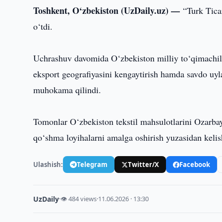
Toshkent, O‘zbekiston (UzDaily.uz) —
“Turk Tica
o‘tdi.
Uchrashuv davomida O‘zbekiston milliy to‘qimachili
eksport geografiyasini kengaytirish hamda savdo uyl
muhokama qilindi.
Tomonlar O‘zbekiston tekstil mahsulotlarini Ozarbay
qo‘shma loyihalarni amalga oshirish yuzasidan kelis
Ulashish:
Telegram
Twitter/X
Facebook
UzDaily
·
👁 484 views
·
11.06.2026 · 13:30