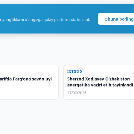
Obuna bo'ling
r yangiliklarni o‘zingizga qulay platformada kuzatib
IQTISOD
arifda Farg'ona savdo uyi
Sherzod Xodjayev O‘zbekiston
energetika vaziri etib tayinlandi
27/07/2026