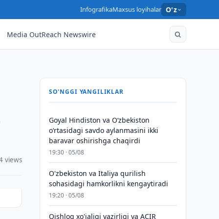
Infografika
Maxsus loyihalar
O'z
Media OutReach Newswire
SO'NGGI YANGILIKLAR
i
Goyal Hindiston va Oʻzbekiston
oʻrtasidagi savdo aylanmasini ikki
baravar oshirishga chaqirdi
19:30 · 05/08
4 views
O'zbekiston va Italiya qurilish
sohasidagi hamkorlikni kengaytiradi
19:20 · 05/08
Qishloq xo'jaligi vazirligi va ACIR