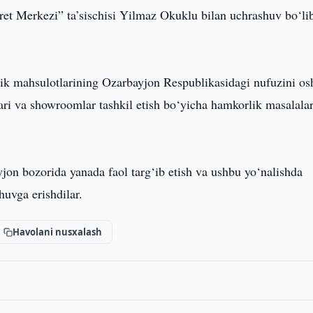
ret Merkezi” ta’sischisi Yilmaz Okuklu bilan uchrashuv bo‘li
k mahsulotlarining Ozarbayjon Respublikasidagi nufuzini osh
ari va showroomlar tashkil etish bo‘yicha hamkorlik masalalar
jon bozorida yanada faol targ‘ib etish va ushbu yo‘nalishda
huvga erishdilar.
Havolani nusxalash