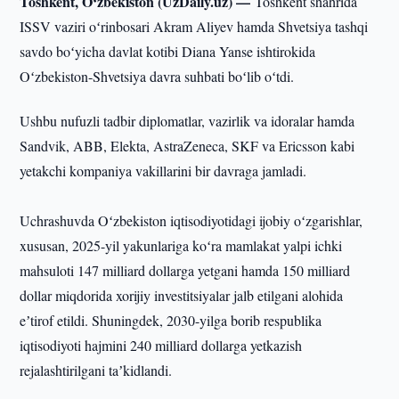
Toshkent, O‘zbekiston (UzDaily.uz) —
Toshkent shahrida
ISSV vaziri oʻrinbosari Akram Aliyev hamda Shvetsiya tashqi
savdo boʻyicha davlat kotibi Diana Yanse ishtirokida
Oʻzbekiston-Shvetsiya davra suhbati boʻlib oʻtdi.
Ushbu nufuzli tadbir diplomatlar, vazirlik va idoralar hamda
Sandvik, ABB, Elekta, AstraZeneca, SKF va Ericsson kabi
yetakchi kompaniya vakillarini bir davraga jamladi.
Uchrashuvda Oʻzbekiston iqtisodiyotidagi ijobiy oʻzgarishlar,
xususan, 2025-yil yakunlariga koʻra mamlakat yalpi ichki
mahsuloti 147 milliard dollarga yetgani hamda 150 milliard
dollar miqdorida xorijiy investitsiyalar jalb etilgani alohida
eʼtirof etildi. Shuningdek, 2030-yilga borib respublika
iqtisodiyoti hajmini 240 milliard dollarga yetkazish
rejalashtirilgani taʼkidlandi.