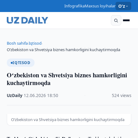
Infografika
Maxsus loyihalar
O'z
Bosh sahifa
Iqtisod
›
›
Oʻzbekiston va Shvetsiya biznes hamkorligini kuchaytirmoqda
IQTISOD
Oʻzbekiston va Shvetsiya biznes hamkorligini
kuchaytirmoqda
UzDaily
·
12.06.2026
·
18:50
·
524 views
Oʻzbekiston va Shvetsiya biznes hamkorligini kuchaytirmoqda