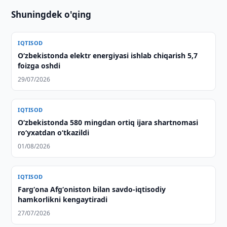
Shuningdek o'qing
IQTISOD
O‘zbekistonda elektr energiyasi ishlab chiqarish 5,7
foizga oshdi
29/07/2026
IQTISOD
O‘zbekistonda 580 mingdan ortiq ijara shartnomasi
ro‘yxatdan o‘tkazildi
01/08/2026
IQTISOD
Fargʻona Afgʻoniston bilan savdo-iqtisodiy
hamkorlikni kengaytiradi
27/07/2026