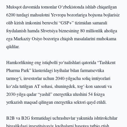
Muloqot davomida tomonlar Oʻzbekistonda ishlab chiqarilgan
6200 turdagi mahsulotni Yevropa bozorlariga bojxona bojlarisiz
olib kirish imkonini beruvchi “GSP+” tizimidan samarali
foydalanish hamda Shvetsiya biznesining 80 millionlik aholiga
ega Markaziy Osiyo bozoriga chiqish masalalarini muhokama
qildilar.
Hamkorlikning eng istiqbolli yoʻnalishlari qatorida “Tashkent
Pharma Park” klasteridagi loyihalar bilan farmatsevtika
tarmogʻi, investorlar uchun 2040-yilgacha soliq imtiyozlari
koʻzda tutilgan AT sohasi, shuningdek, togʻ-kon sanoati va
2030-yilga qadar “yashil” energetika ulushini 54 foizga
yetkazish maqsad qilingan energetika sektori qayd etildi.
B2B va B2G formatidagi uchrashuvlar yakunida ishtirokchilar
birgalikdagi investitsiyaviy loyihalarni hayotga tatbiq etish