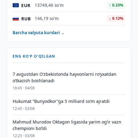
EUR
13749,46 so'm
↑ 0.23%
RUB
146,19 so'm
↓ 0.12%
Barcha valyuta kurslari →
ENG KO'P O'QILGAN
7 avgustdan O‘zbekistonda hayvonlarni ro‘yxatdan
o‘tkazish boshlanadi
18:45 · 04/08
Hukumat “Bunyodkor”ga 5 milliard so‘m ajratdi
12:45 · 03/08
Mahmud Murodov Oktagon ligasida yarim og‘ir vazn
chempioni bo‘ldi
12:25 · 03/08