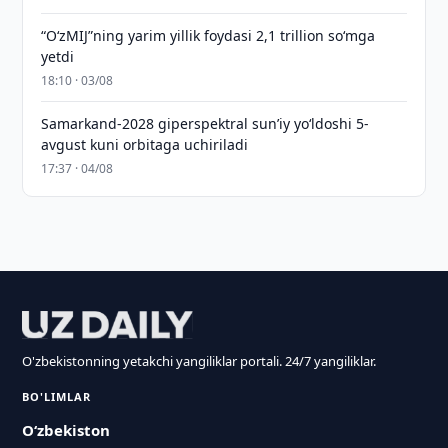
“O‘zMIJ”ning yarim yillik foydasi 2,1 trillion so‘mga
yetdi
18:10 · 03/08
Samarkand-2028 giperspektral sun’iy yo‘ldoshi 5-
avgust kuni orbitaga uchiriladi
17:37 · 04/08
O'zbekistonning yetakchi yangiliklar portali. 24/7 yangiliklar.
BO'LIMLAR
O‘zbekiston