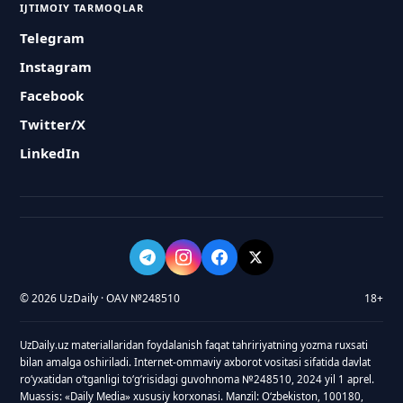
IJTIMOIY TARMOQLAR
Telegram
Instagram
Facebook
Twitter/X
LinkedIn
© 2026 UzDaily · OAV №248510
18+
UzDaily.uz materiallaridan foydalanish faqat tahririyatning yozma ruxsati
bilan amalga oshiriladi. Internet-ommaviy axborot vositasi sifatida davlat
roʻyxatidan oʻtganligi toʻgʻrisidagi guvohnoma №248510, 2024 yil 1 aprel.
Muassis: «Daily Media» xususiy korxonasi. Manzil: Oʻzbekiston, 100180,