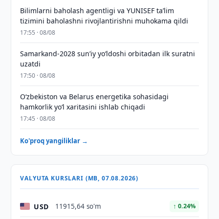
Bilimlarni baholash agentligi va YUNISEF taʼlim
tizimini baholashni rivojlantirishni muhokama qildi
17:55 · 08/08
Samarkand-2028 sunʼiy yo‘ldoshi orbitadan ilk suratni
uzatdi
17:50 · 08/08
Oʻzbekiston va Belarus energetika sohasidagi
hamkorlik yoʻl xaritasini ishlab chiqadi
17:45 · 08/08
Ko'proq yangiliklar →
VALYUTA KURSLARI (MB, 07.08.2026)
USD
11915,64 so'm
↑ 0.24%