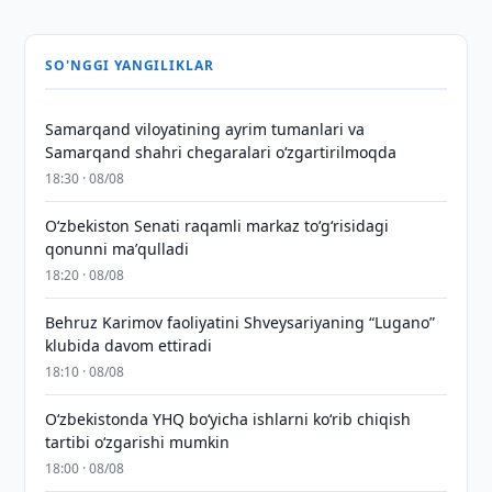
SO'NGGI YANGILIKLAR
Samarqand viloyatining ayrim tumanlari va
Samarqand shahri chegaralari oʻzgartirilmoqda
18:30 · 08/08
Oʻzbekiston Senati raqamli markaz toʻgʻrisidagi
qonunni maʼqulladi
18:20 · 08/08
Behruz Karimov faoliyatini Shveysariyaning “Lugano”
klubida davom ettiradi
18:10 · 08/08
O‘zbekistonda YHQ bo‘yicha ishlarni ko‘rib chiqish
tartibi o‘zgarishi mumkin
18:00 · 08/08