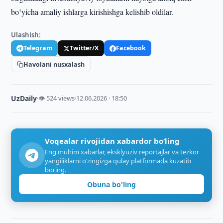
boʻyicha amaliy ishlarga kirishishga kelishib oldilar.
Ulashish:
Telegram
Twitter/X
Facebook
Havolani nusxalash
UzDaily
·
👁 524 views
·
12.06.2026 · 18:50
Voqealar rivojidan xabardor bo‘ling
Eng muhim xabarlar, eksklyuziv reportajlar va tezkor
yangiliklarni o‘zingizga qulay platformada kuzatib
boring.
Obuna bo'ling