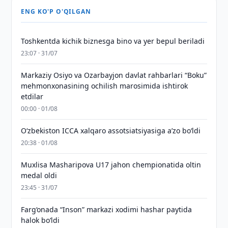
ENG KO'P O'QILGAN
Toshkentda kichik biznesga bino va yer bepul beriladi
23:07 · 31/07
Markaziy Osiyo va Ozarbayjon davlat rahbarlari “Boku”
mehmonxonasining ochilish marosimida ishtirok
etdilar
00:00 · 01/08
O‘zbekiston ICCA xalqaro assotsiatsiyasiga aʼzo bo‘ldi
20:38 · 01/08
Muxlisa Masharipova U17 jahon chempionatida oltin
medal oldi
23:45 · 31/07
Farg‘onada “Inson” markazi xodimi hashar paytida
halok bo‘ldi