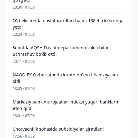
20:30 · 07/08
O‘zbekistonda davlat xaridlari hajmi 188,4 trln so‘mga
yetdi
20:24 · 07/08
Senatda AQSH Davlat departamenti vakili bilan
uchrashuv boʻlib oʻtdi
20:11 · 07/08
NAQD-EX O‘zbekistonda kripto-do‘kon litsenziyasini
oldi
18:05 · 07/08
Markaziy bank murojaatlar indeksi yuqori banklarni
eʼlon qildi
18:01 · 07/08
Chorvachilik sohasida subsidiyalar ajratiladi
17:56 · 07/08