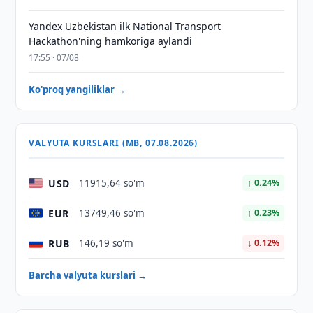
Yandex Uzbekistan ilk National Transport
Hackathon'ning hamkoriga aylandi
17:55 · 07/08
Ko'proq yangiliklar →
VALYUTA KURSLARI (MB, 07.08.2026)
USD
11915,64 so'm
↑ 0.24%
EUR
13749,46 so'm
↑ 0.23%
RUB
146,19 so'm
↓ 0.12%
Barcha valyuta kurslari →