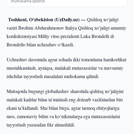
muhokama qilishdi
Toshkent, O‘zbekiston (UzDaily.uz) —
Qishloq xo‘jaligi
vaziri Ibrohim Abdurahmonov Italiya Qishloq xo‘jaligi umumiy
konfederatsiyasi Milliy vitse-prezidenti Luka Brondelli di
Brondello bilan uchrashuv o‘tkazdi.
Uchrashuv davomida agrar sohada ikki tomonlama hamkorlikni
mustahkamlash, ayniqsa, malakali mutaxassislar va mavsumiy
ishchilar tayyorlash masalalari muhokama qilindi.
Muloqotda bugungi globallashuv sharoitida qishloq xo‘jaligini
malakali kadrlar bilan ta’minlash eng dolzarb vazifalardan biri
ekani ta’kidlandi. Shu bilan birga, agrar tarmoq ehtiyojlariga
mos, zamonaviy bilim va ko‘nikmalarga ega mutaxassislarni
tayyorlash yuzasidan fikr almashildi.