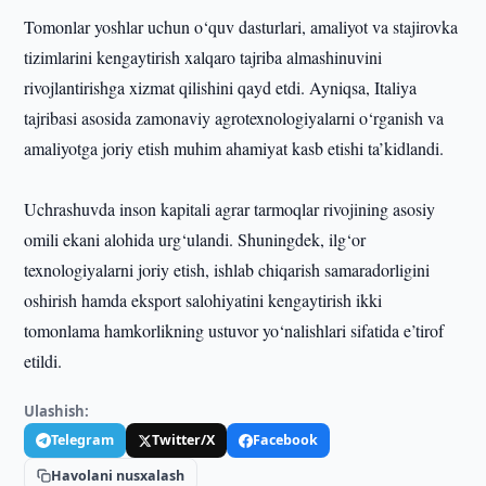
Tomonlar yoshlar uchun o‘quv dasturlari, amaliyot va stajirovka
tizimlarini kengaytirish xalqaro tajriba almashinuvini
rivojlantirishga xizmat qilishini qayd etdi. Ayniqsa, Italiya
tajribasi asosida zamonaviy agrotexnologiyalarni o‘rganish va
amaliyotga joriy etish muhim ahamiyat kasb etishi ta’kidlandi.
Uchrashuvda inson kapitali agrar tarmoqlar rivojining asosiy
omili ekani alohida urg‘ulandi. Shuningdek, ilg‘or
texnologiyalarni joriy etish, ishlab chiqarish samaradorligini
oshirish hamda eksport salohiyatini kengaytirish ikki
tomonlama hamkorlikning ustuvor yo‘nalishlari sifatida e’tirof
etildi.
Ulashish:
Telegram
Twitter/X
Facebook
Havolani nusxalash