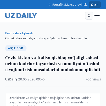
Infografika
Maxsus loyihalar
O'z
Bosh sahifa
Iqtisod
›
›
Oʻzbekiston va Italiya qishloq xoʻjaligi sohasi uchun kadrlar …
IQTISOD
Oʻzbekiston va Italiya qishloq xoʻjaligi sohasi
uchun kadrlar tayyorlash va amaliyot oʻtashni
rivojlantirish masalalarini muhokama qilishdi
UzDaily
·
20.05.2026
·
09:45
·
456 views
Oʻzbekiston va Italiya qishloq xoʻjaligi sohasi uchun kadrlar
tayyorlash va amaliyot oʻtashni rivojlantirish masalalarini