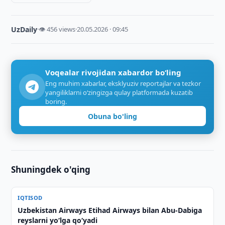
UzDaily
·
👁 456 views
·
20.05.2026 · 09:45
Voqealar rivojidan xabardor bo‘ling
Eng muhim xabarlar, eksklyuziv reportajlar va tezkor
yangiliklarni o‘zingizga qulay platformada kuzatib
boring.
Obuna bo'ling
Shuningdek o'qing
IQTISOD
Uzbekistan Airways Etihad Airways bilan Abu-Dabiga
reyslarni yo‘lga qo‘yadi