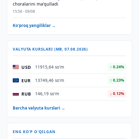
choralarini maʼqulladi
15:56 · 09/08
Ko'proq yangiliklar →
VALYUTA KURSLARI (MB, 07.08.2026)
USD
11915,64 so'm
↑ 0.24%
EUR
13749,46 so'm
↑ 0.23%
RUB
146,19 so'm
↓ 0.12%
Barcha valyuta kurslari →
ENG KO'P O'QILGAN