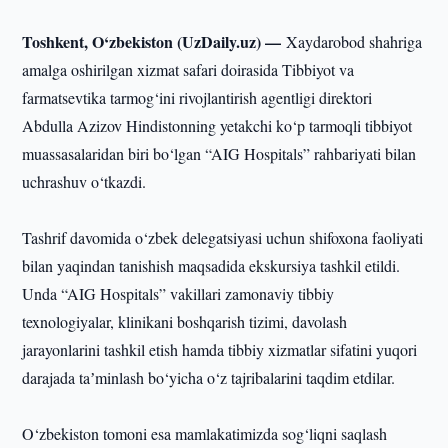
Toshkent, O‘zbekiston (UzDaily.uz) —
Xaydarobod shahriga
amalga oshirilgan xizmat safari doirasida Tibbiyot va
farmatsevtika tarmog‘ini rivojlantirish agentligi direktori
Abdulla Azizov Hindistonning yetakchi ko‘p tarmoqli tibbiyot
muassasalaridan biri bo‘lgan “AIG Hospitals” rahbariyati bilan
uchrashuv o‘tkazdi.
Tashrif davomida o‘zbek delegatsiyasi uchun shifoxona faoliyati
bilan yaqindan tanishish maqsadida ekskursiya tashkil etildi.
Unda “AIG Hospitals” vakillari zamonaviy tibbiy
texnologiyalar, klinikani boshqarish tizimi, davolash
jarayonlarini tashkil etish hamda tibbiy xizmatlar sifatini yuqori
darajada taʼminlash bo‘yicha o‘z tajribalarini taqdim etdilar.
O‘zbekiston tomoni esa mamlakatimizda sog‘liqni saqlash