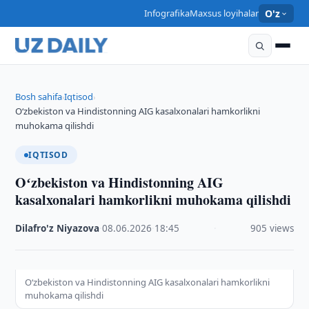
Infografika
Maxsus loyihalar
O'z
Bosh sahifa
Iqtisod
›
›
Oʻzbekiston va Hindistonning AIG kasalxonalari hamkorlikni
muhokama qilishdi
IQTISOD
Oʻzbekiston va Hindistonning AIG
kasalxonalari hamkorlikni muhokama qilishdi
Dilafro'z Niyazova
·
08.06.2026
·
18:45
·
905 views
Oʻzbekiston va Hindistonning AIG kasalxonalari hamkorlikni
muhokama qilishdi