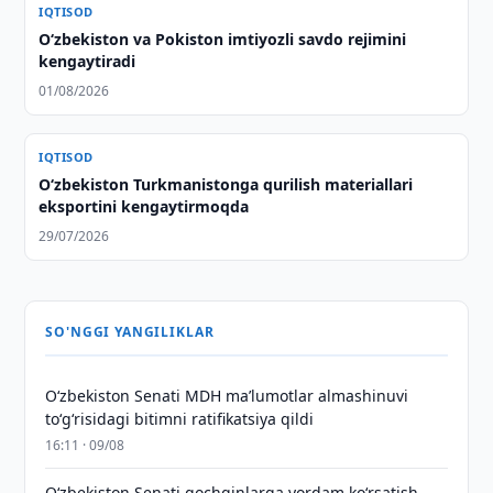
IQTISOD
O‘zbekiston va Pokiston imtiyozli savdo rejimini
kengaytiradi
01/08/2026
IQTISOD
Oʻzbekiston Turkmanistonga qurilish materiallari
eksportini kengaytirmoqda
29/07/2026
SO'NGGI YANGILIKLAR
Oʻzbekiston Senati MDH maʼlumotlar almashinuvi
toʻgʻrisidagi bitimni ratifikatsiya qildi
16:11 · 09/08
Oʻzbekiston Senati qochqinlarga yordam koʻrsatish