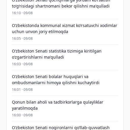
toʻgʻrisidagi shartnomani bekor qilishni maʼqulladi
16:10 · 09/08
Oʻzbekistonda kommunal xizmat koʻrsatuvchi xodimlar
uchun unvon joriy etilmoqda
16:05 · 09/08
Oʻzbekiston Senati statistika tizimiga kiritilgan
oʻzgartirishlarni maʼqulladi
16:03 · 09/08
Oʻzbekiston Senati bolalar huquqlari va
ombudsmanlarni himoya qilishni kuchaytirdi
16:01 · 09/08
Qonun bilan aholi va tadbirkorlarga qulayliklar
yaratilmoqda
16:00 · 09/08
Oʻzbekiston Senati nogironlarni qoʻllab-quvvatlash