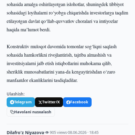
sohasida amalga oshirilayotgan islohotlar, shuningdek tibbiyot
sohasidagi loyihalarni ro‘yobga chiqarishda investorlarga taqdim
etilayotgan davlat qo‘llab-quvvatlov choralari va imtiyozlar
haqida maʼlumot berdi.
Konstruktiv muloqot davomida tomonlar sog‘liqni saqlash
sohasida hamkorlikni rivojlantirish, tajriba almashish va
investitsiyalarni jalb etish istiqbollarini muhokama qilib,
sheriklik munosabatlarini yana-da kengaytirishdan o‘zaro
manfaatdor ekanliklarini tasdiqladilar.
Ulashish:
Telegram
Twitter/X
Facebook
Havolani nusxalash
Dilafro'z Niyazova
·
👁 905 views
·
08.06.2026 · 18:45