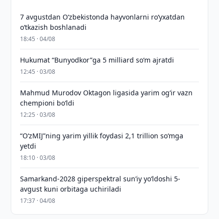
7 avgustdan O‘zbekistonda hayvonlarni ro‘yxatdan
o‘tkazish boshlanadi
18:45 · 04/08
Hukumat “Bunyodkor”ga 5 milliard so‘m ajratdi
12:45 · 03/08
Mahmud Murodov Oktagon ligasida yarim og‘ir vazn
chempioni bo‘ldi
12:25 · 03/08
“O‘zMIJ”ning yarim yillik foydasi 2,1 trillion so‘mga
yetdi
18:10 · 03/08
Samarkand-2028 giperspektral sun’iy yo‘ldoshi 5-
avgust kuni orbitaga uchiriladi
17:37 · 04/08