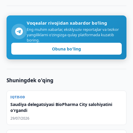
Voqealar rivojidan xabardor bo‘ling
Eng muhim xabarlar, eksklyuziv reportajlar va tezkor
yangiliklarni o‘zingizga qulay platformada kuzatib
boring.
Obuna bo'ling
Shuningdek o'qing
IQTISOD
Saudiya delegatsiyasi BioPharma City salohiyatini
o‘rgandi
29/07/2026