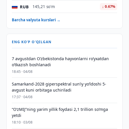
RUB
145,21 so'm
↓ 0.67%
Barcha valyuta kurslari →
ENG KO'P O'QILGAN
7 avgustdan O‘zbekistonda hayvonlarni ro‘yxatdan
o‘tkazish boshlanadi
18:45 · 04/08
Samarkand-2028 giperspektral sun’iy yo‘ldoshi 5-
avgust kuni orbitaga uchiriladi
17:37 · 04/08
“O‘zMIJ”ning yarim yillik foydasi 2,1 trillion so‘mga
yetdi
18:10 · 03/08