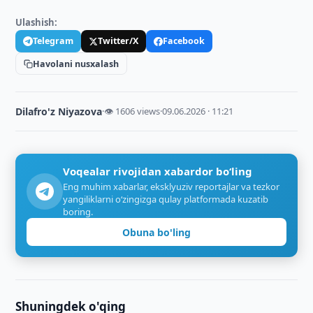
Ulashish:
Telegram
Twitter/X
Facebook
Havolani nusxalash
Dilafro'z Niyazova
·
👁 1606 views
·
09.06.2026 · 11:21
Voqealar rivojidan xabardor bo‘ling
Eng muhim xabarlar, eksklyuziv reportajlar va tezkor
yangiliklarni o‘zingizga qulay platformada kuzatib
boring.
Obuna bo'ling
Shuningdek o'qing