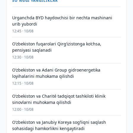
SO'NGGI YANGILIKLAR
Urganchda BYD haydovchisi bir nechta mashinani
urib yubordi
12:45 · 10/08
O‘zbekiston fuqarolari Qirg‘izistonga ko‘chsa,
pensiyasi saqlanadi
12:30 · 10/08
Oʻzbekiston va Adani Group gidroenergetika
loyihalarini muhokama qilishdi
12:15 · 10/08
Oʻzbekiston va Charité tadqiqot tashkiloti klinik
sinovlarni muhokama qilishdi
12:00 · 10/08
Oʻzbekiston va Janubiy Koreya sogʻliqni saqlash
sohasidagi hamkorlikni kengaytiradi