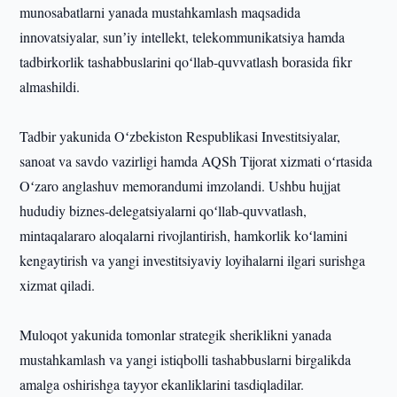
munosabatlarni yanada mustahkamlash maqsadida
innovatsiyalar, sunʼiy intellekt, telekommunikatsiya hamda
tadbirkorlik tashabbuslarini qoʻllab-quvvatlash borasida fikr
almashildi.
Tadbir yakunida Oʻzbekiston Respublikasi Investitsiyalar,
sanoat va savdo vazirligi hamda AQSh Tijorat xizmati oʻrtasida
Oʻzaro anglashuv memorandumi imzolandi. Ushbu hujjat
hududiy biznes-delegatsiyalarni qoʻllab-quvvatlash,
mintaqalararo aloqalarni rivojlantirish, hamkorlik koʻlamini
kengaytirish va yangi investitsiyaviy loyihalarni ilgari surishga
xizmat qiladi.
Muloqot yakunida tomonlar strategik sheriklikni yanada
mustahkamlash va yangi istiqbolli tashabbuslarni birgalikda
amalga oshirishga tayyor ekanliklarini tasdiqladilar.