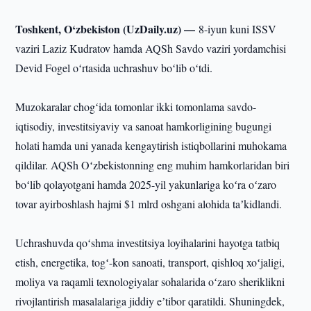
Toshkent, O‘zbekiston (UzDaily.uz) —
8-iyun kuni ISSV
vaziri Laziz Kudratov hamda AQSh Savdo vaziri yordamchisi
Devid Fogel oʻrtasida uchrashuv boʻlib oʻtdi.
Muzokaralar chogʻida tomonlar ikki tomonlama savdo-
iqtisodiy, investitsiyaviy va sanoat hamkorligining bugungi
holati hamda uni yanada kengaytirish istiqbollarini muhokama
qildilar. AQSh Oʻzbekistonning eng muhim hamkorlaridan biri
boʻlib qolayotgani hamda 2025-yil yakunlariga koʻra oʻzaro
tovar ayirboshlash hajmi $1 mlrd oshgani alohida taʼkidlandi.
Uchrashuvda qoʻshma investitsiya loyihalarini hayotga tatbiq
etish, energetika, togʻ-kon sanoati, transport, qishloq xoʻjaligi,
moliya va raqamli texnologiyalar sohalarida oʻzaro sheriklikni
rivojlantirish masalalariga jiddiy eʼtibor qaratildi. Shuningdek,