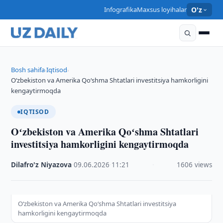
Infografika
Maxsus loyihalar
O'z
Bosh sahifa
Iqtisod
›
›
Oʻzbekiston va Amerika Qoʻshma Shtatlari investitsiya hamkorligini
kengaytirmoqda
IQTISOD
Oʻzbekiston va Amerika Qoʻshma Shtatlari
investitsiya hamkorligini kengaytirmoqda
Dilafro'z Niyazova
·
09.06.2026
·
11:21
·
1606 views
Oʻzbekiston va Amerika Qoʻshma Shtatlari investitsiya
hamkorligini kengaytirmoqda