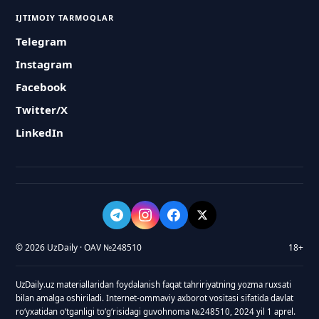
IJTIMOIY TARMOQLAR
Telegram
Instagram
Facebook
Twitter/X
LinkedIn
© 2026 UzDaily · OAV №248510
18+
UzDaily.uz materiallaridan foydalanish faqat tahririyatning yozma ruxsati
bilan amalga oshiriladi. Internet-ommaviy axborot vositasi sifatida davlat
roʻyxatidan oʻtganligi toʻgʻrisidagi guvohnoma №248510, 2024 yil 1 aprel.