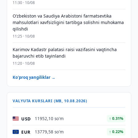
11:30 · 10/08
Oʻzbekiston va Saudiya Arabistoni farmatsevtika
mahsulotlari xavfsizligini tartibga solishni muhokama
qilishdi
11:25 · 10/08
Karimov Kadastr palatasi raisi vazifasini vaqtincha
bajaruvchi etib tayinlandi
11:20 · 10/08
Ko'proq yangiliklar →
VALYUTA KURSLARI (MB, 10.08.2026)
USD
11952,10 so'm
↑ 0.31%
EUR
13779,58 so'm
↑ 0.22%