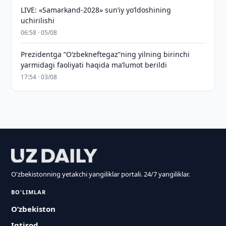
LIVE: «Samarkand-2028» sun’iy yo‘ldoshining
uchirilishi
06:58 · 05/08
Prezidentga “Oʻzbekneftegaz”ning yilning birinchi
yarmidagi faoliyati haqida maʼlumot berildi
17:54 · 03/08
O'zbekistonning yetakchi yangiliklar portali. 24/7 yangiliklar.
BO'LIMLAR
O‘zbekiston
Iqtisod