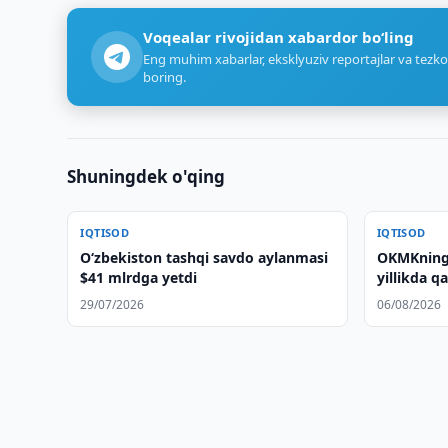
Voqealar rivojidan xabardor bo‘ling
Eng muhim xabarlar, eksklyuziv reportajlar va tezko
boring.
Shuningdek o'qing
IQTISOD
IQTISOD
O‘zbekiston tashqi savdo aylanmasi
OKMKning 
$41 mlrdga yetdi
yillikda q
29/07/2026
06/08/2026