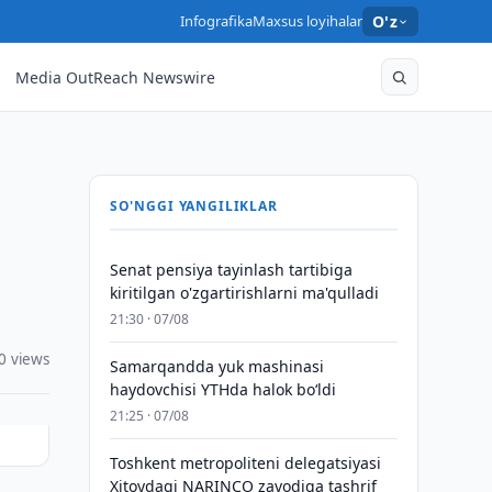
Infografika
Maxsus loyihalar
O'z
Media OutReach Newswire
SO'NGGI YANGILIKLAR
Senat pensiya tayinlash tartibiga
kiritilgan o'zgartirishlarni ma'qulladi
21:30 · 07/08
0 views
Samarqandda yuk mashinasi
haydovchisi YTHda halok bo‘ldi
21:25 · 07/08
Toshkent metropoliteni delegatsiyasi
Xitoydagi NARINCO zavodiga tashrif