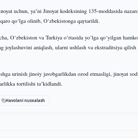
inoyat uchun, yaʼni Jinoyat kodeksining 135-moddasida nazar
uqaro qo‘lga olinib, O‘zbekistonga qaytarildi.
cha, O‘zbekiston va Turkiya o‘rtasida yo‘lga qo‘yilgan hamko
 joylashuvini aniqlash, ularni ushlash va ekstraditsiya qilish 
hga urinish jinoiy javobgarlikdan ozod etmasligi, jinoyat sod
likka tortilishi taʼkidlandi.
Havolani nusxalash