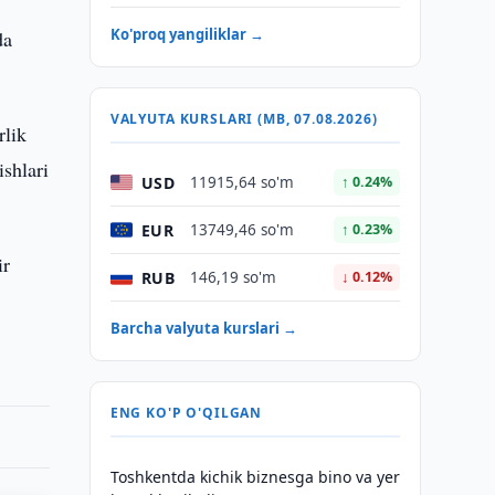
Ko'proq yangiliklar →
da
VALYUTA KURSLARI (MB, 07.08.2026)
rlik
ishlari
USD
11915,64 so'm
↑ 0.24%
EUR
13749,46 so'm
↑ 0.23%
ir
RUB
146,19 so'm
↓ 0.12%
Barcha valyuta kurslari →
ENG KO'P O'QILGAN
Toshkentda kichik biznesga bino va yer