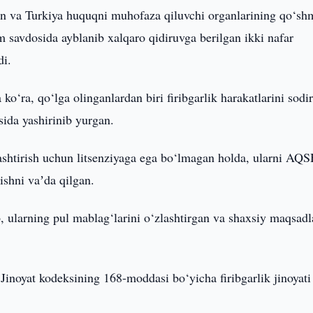
n va Turkiya huquqni muhofaza qiluvchi organlarining qo‘sh
dam savdosida ayblanib xalqaro qidiruvga berilgan ikki nafar
di.
‘ra, qo‘lga olinganlardan biri firibgarlik harakatlarini sodi
sida yashirinib yurgan.
ylashtirish uchun litsenziyaga ega bo‘lmagan holda, ularni AQ
shni vaʼda qilgan.
 ularning pul mablag‘larini o‘zlashtirgan va shaxsiy maqsadl
Jinoyat kodeksining 168-moddasi bo‘yicha firibgarlik jinoyati