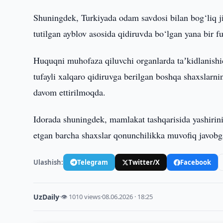
Shuningdek, Turkiyada odam savdosi bilan bog‘liq j
tutilgan ayblov asosida qidiruvda bo‘lgan yana bir f
Huquqni muhofaza qiluvchi organlarda taʼkidlanishi
tufayli xalqaro qidiruvga berilgan boshqa shaxslarning
davom ettirilmoqda.
Idorada shuningdek, mamlakat tashqarisida yashirinis
etgan barcha shaxslar qonunchilikka muvofiq javobgar
Ulashish:
Telegram
Twitter/X
Facebook
UzDaily
·
👁 1010 views
·
08.06.2026 · 18:25