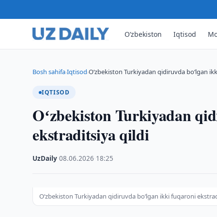
O‘zbekiston
Iqtisod
Mo
Bosh sahifa
Iqtisod
Oʻzbekiston Turkiyadan qidiruvda boʻlgan ikki
›
›
IQTISOD
Oʻzbekiston Turkiyadan qid
ekstraditsiya qildi
UzDaily
·
08.06.2026
·
18:25
Oʻzbekiston Turkiyadan qidiruvda boʻlgan ikki fuqaroni ekstradi