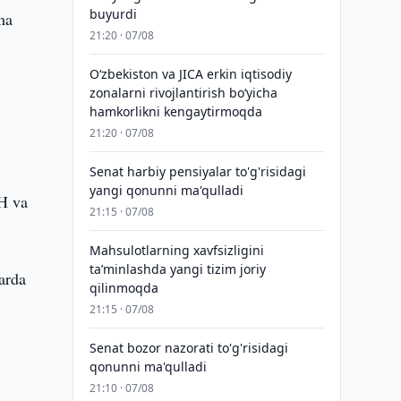
buyurdi
ma
21:20 · 07/08
Oʻzbekiston va JICA erkin iqtisodiy
zonalarni rivojlantirish boʻyicha
hamkorlikni kengaytirmoqda
r
21:20 · 07/08
Senat harbiy pensiyalar to'g'risidagi
yangi qonunni ma'qulladi
SH va
21:15 · 07/08
Mahsulotlarning xavfsizligini
taʼminlashda yangi tizim joriy
arda
qilinmoqda
21:15 · 07/08
Senat bozor nazorati to'g'risidagi
qonunni ma'qulladi
21:10 · 07/08