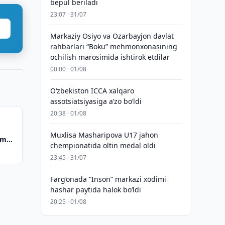
bepul beriladi
23:07 · 31/07
Markaziy Osiyo va Ozarbayjon davlat
rahbarlari “Boku” mehmonxonasining
ochilish marosimida ishtirok etdilar
00:00 · 01/08
O‘zbekiston ICCA xalqaro
assotsiatsiyasiga aʼzo bo‘ldi
20:38 · 01/08
Muxlisa Masharipova U17 jahon
ama
chempionatida oltin medal oldi
23:45 · 31/07
Farg‘onada “Inson” markazi xodimi
hashar paytida halok bo‘ldi
20:25 · 01/08