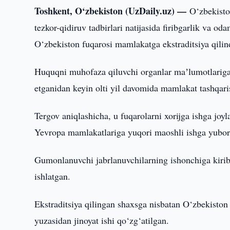
Toshkent, O‘zbekiston (UzDaily.uz) —
O‘zbekisto
tezkor-qidiruv tadbirlari natijasida firibgarlik va o
O‘zbekiston fuqarosi mamlakatga ekstraditsiya qilin
Huquqni muhofaza qiluvchi organlar maʼlumotlariga ko
etganidan keyin olti yil davomida mamlakat tashqari
Tergov aniqlashicha, u fuqarolarni xorijga ishga jo
Yevropa mamlakatlariga yuqori maoshli ishga yubori
Gumonlanuvchi jabrlanuvchilarning ishonchiga kirib,
ishlatgan.
Ekstraditsiya qilingan shaxsga nisbatan O‘zbekiston 
yuzasidan jinoyat ishi qo‘zg‘atilgan.