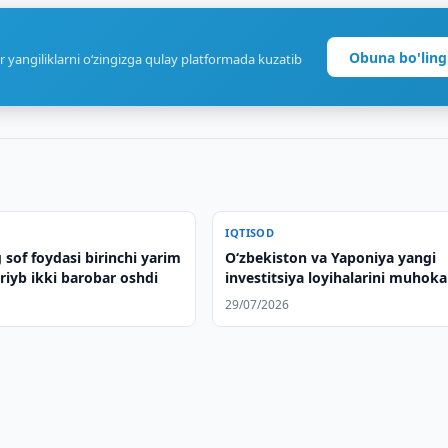
Obuna bo'ling
r yangiliklarni o‘zingizga qulay platformada kuzatib
IQTISOD
sof foydasi birinchi yarim
Oʻzbekiston va Yaponiya yangi
ariyb ikki barobar oshdi
investitsiya loyihalarini muhok
qilishdi
29/07/2026