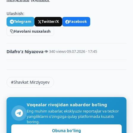
Ulashish:
Telegram
Twitter/X
Facebook
Havolani nusxalash
Dilafro'z Niyazova
·
👁 340 views
·
09.07.2026 · 17:45
#Shavkat Mirziyoyev
Voqealar rivojidan xabardor bo‘ling
Eng muhim xabarlar, eksklyuziv reportajlar va tezkor
yangiliklarni o‘zingizga qulay platformada kuzatib
boring.
Obuna bo'ling