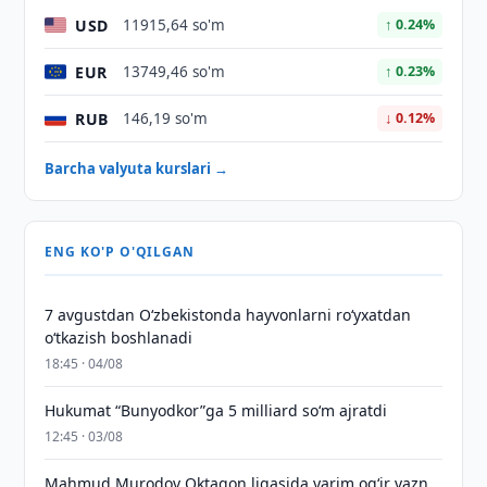
USD
11915,64 so'm
↑ 0.24%
EUR
13749,46 so'm
↑ 0.23%
RUB
146,19 so'm
↓ 0.12%
Barcha valyuta kurslari →
ENG KO'P O'QILGAN
7 avgustdan O‘zbekistonda hayvonlarni ro‘yxatdan
o‘tkazish boshlanadi
18:45 · 04/08
Hukumat “Bunyodkor”ga 5 milliard so‘m ajratdi
12:45 · 03/08
Mahmud Murodov Oktagon ligasida yarim og‘ir vazn