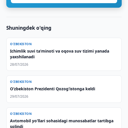
Shuningdek o'qing
O‘ZBEKISTON
Ichimlik suvi taʼminoti va oqova suv tizimi yanada
yaxshilanadi
28/07/2026
O‘ZBEKISTON
Oʻzbekiston Prezidenti Qozogʻistonga keldi
29/07/2026
O‘ZBEKISTON
Avtomobil yo‘llari sohasidagi munosabatlar tartibga
solindi