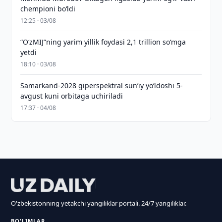
chempioni bo‘ldi
12:25 · 03/08
“O‘zMIJ”ning yarim yillik foydasi 2,1 trillion so‘mga
yetdi
18:10 · 03/08
Samarkand-2028 giperspektral sun’iy yo‘ldoshi 5-
avgust kuni orbitaga uchiriladi
17:37 · 04/08
O'zbekistonning yetakchi yangiliklar portali. 24/7 yangiliklar.
BO'LIMLAR