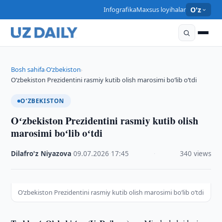
Infografika
Maxsus loyihalar
O'z
Bosh sahifa
O‘zbekiston
›
›
Oʻzbekiston Prezidentini rasmiy kutib olish marosimi boʻlib oʻtdi
O‘ZBEKISTON
Oʻzbekiston Prezidentini rasmiy kutib olish
marosimi boʻlib oʻtdi
Dilafro'z Niyazova
·
09.07.2026
·
17:45
·
340 views
Oʻzbekiston Prezidentini rasmiy kutib olish marosimi boʻlib oʻtdi