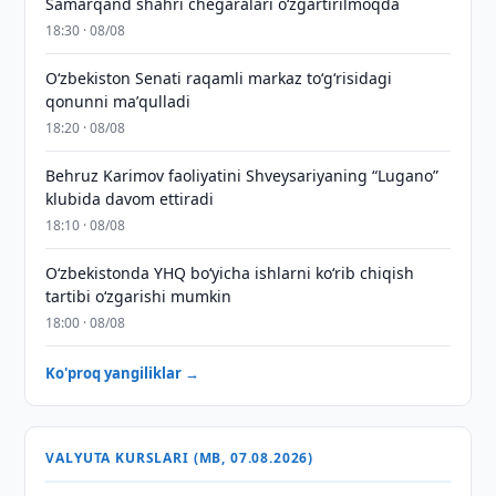
Samarqand shahri chegaralari oʻzgartirilmoqda
18:30 · 08/08
Oʻzbekiston Senati raqamli markaz toʻgʻrisidagi
qonunni maʼqulladi
18:20 · 08/08
Behruz Karimov faoliyatini Shveysariyaning “Lugano”
klubida davom ettiradi
18:10 · 08/08
O‘zbekistonda YHQ bo‘yicha ishlarni ko‘rib chiqish
tartibi o‘zgarishi mumkin
18:00 · 08/08
Ko'proq yangiliklar →
VALYUTA KURSLARI (MB, 07.08.2026)