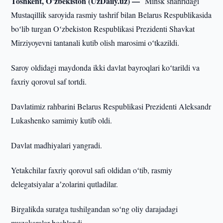
Toshkent, O’zbekiston (UzDaily.uz) —
Minsk shahridagi
Mustaqillik saroyida rasmiy tashrif bilan Belarus Respublikasida
boʻlib turgan Oʻzbekiston Respublikasi Prezidenti Shavkat
Mirziyoyevni tantanali kutib olish marosimi oʻtkazildi.
Saroy oldidagi maydonda ikki davlat bayroqlari koʻtarildi va
faxriy qorovul saf tortdi.
Davlatimiz rahbarini Belarus Respublikasi Prezidenti Aleksandr
Lukashenko samimiy kutib oldi.
Davlat madhiyalari yangradi.
Yetakchilar faxriy qorovul safi oldidan oʻtib, rasmiy
delegatsiyalar aʼzolarini qutladilar.
Birgalikda suratga tushilgandan soʻng oliy darajadagi
muzokaralar boshlandi.