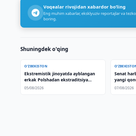
Voqealar rivojidan xabardor bo‘ling
Eng muhim xabarlar, eksklyuziv reportajlar va tezko
boring.
Shuningdek o'qing
O‘ZBEKISTON
O‘ZBEKISTO
Ekstremistik jinoyatda ayblangan
Senat harb
erkak Polshadan ekstraditsiya
yangi qon
qilindi
05/08/2026
07/08/2026