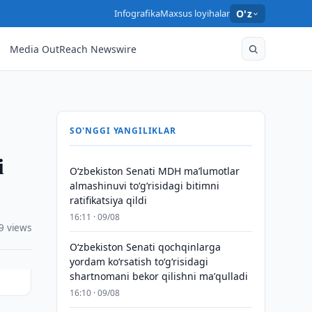
Infografika
Maxsus loyihalar
O'z
Media OutReach Newswire
SO'NGGI YANGILIKLAR
i
Oʻzbekiston Senati MDH maʼlumotlar
almashinuvi toʻgʻrisidagi bitimni
ratifikatsiya qildi
16:11 · 09/08
9 views
Oʻzbekiston Senati qochqinlarga
yordam koʻrsatish toʻgʻrisidagi
shartnomani bekor qilishni maʼqulladi
16:10 · 09/08