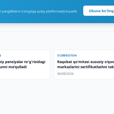
Obuna bo'ling
r yangiliklarni o‘zingizga qulay platformada kuzatib
N
O‘ZBEKISTON
iy pensiyalar to'g'risidagi
Raqobat qo‘mitasi xususiy o‘qu
unni ma'qulladi
markazlarini sertifikatlashni tak
qildi
06/08/2026