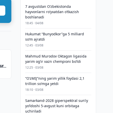
7 avgustdan O‘zbekistonda
hayvonlarni ro‘yxatdan o‘tkazish
boshlanadi
18:45 · 04/08
Hukumat “Bunyodkor”ga 5 milliard
so‘m ajratdi
12:45 · 03/08
Mahmud Murodov Oktagon ligasida
v
yarim og‘ir vazn chempioni bo‘ldi
lif
12:25 · 03/08
“O‘zMIJ”ning yarim yillik foydasi 2,1
trillion so‘mga yetdi
18:10 · 03/08
Samarkand-2028 giperspektral sun’iy
yo‘ldoshi 5-avgust kuni orbitaga
uchiriladi