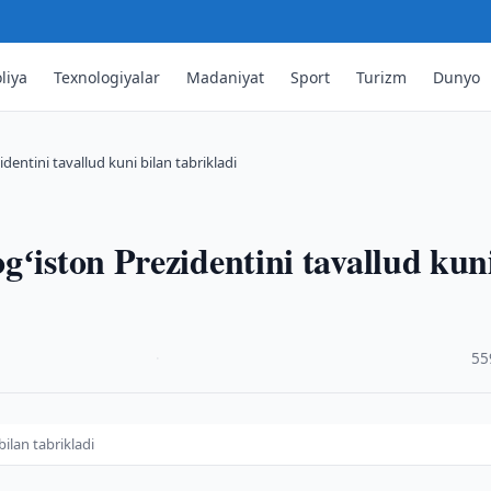
liya
Texnologiyalar
Madaniyat
Sport
Turizm
Dunyo
dentini tavallud kuni bilan tabrikladi
gʻiston Prezidentini tavallud kun
·
55
ilan tabrikladi