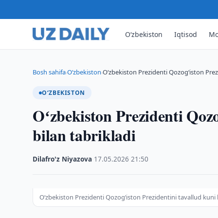
O‘zbekiston
Iqtisod
Mo
Bosh sahifa
O‘zbekiston
Oʻzbekiston Prezidenti Qozogʻiston Prezi
›
›
O‘ZBEKISTON
Oʻzbekiston Prezidenti Qozo
bilan tabrikladi
Dilafro'z Niyazova
·
17.05.2026
·
21:50
Oʻzbekiston Prezidenti Qozogʻiston Prezidentini tavallud kuni b