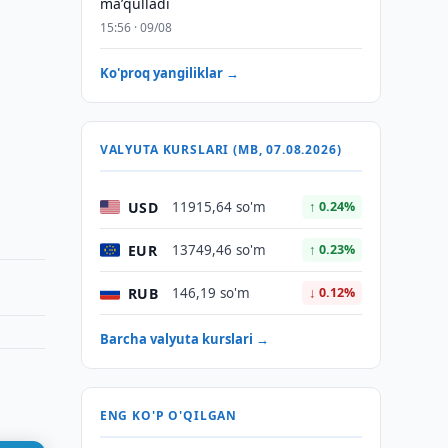
maʼqulladi
15:56 · 09/08
Ko'proq yangiliklar →
VALYUTA KURSLARI (MB, 07.08.2026)
USD
11915,64 so'm
↑ 0.24%
EUR
13749,46 so'm
↑ 0.23%
RUB
146,19 so'm
↓ 0.12%
Barcha valyuta kurslari →
ENG KO'P O'QILGAN