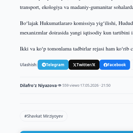
transport, ekologiya va madaniy-gumanitar sohalarda
Boʻlajak Hukumatlararo komissiya yigʻilishi, Hudud
mexanizmlar doirasida yangi iqtisodiy kun tartibini 
Ikki va koʻp tomonlama tadbirlar rejasi ham koʻrib c
Ulashish:
Telegram
Twitter/X
Facebook
Dilafro'z Niyazova
·
👁 559 views
·
17.05.2026 · 21:50
#Shavkat Mirziyoyev