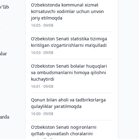
Oʻzbekistonda kommunal xizmat
ʻlib
koʻrsatuvchi xodimlar uchun unvon
joriy etilmoqda
a
16:05 · 09/08
Oʻzbekiston Senati statistika tizimiga
kiritilgan oʻzgartirishlarni maʼqulladi
lar
16:03 · 09/08
Oʻzbekiston Senati bolalar huquqlari
va ombudsmanlarni himoya qilishni
kuchaytirdi
16:01 · 09/08
Qonun bilan aholi va tadbirkorlarga
qulayliklar yaratilmoqda
16:00 · 09/08
larda
Oʻzbekiston Senati nogironlarni
qoʻllab-quvvatlash choralarini