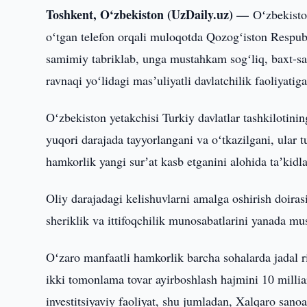
Toshkent, O‘zbekiston (UzDaily.uz) —
Oʻzbekisto
oʻtgan telefon orqali muloqotda Qozogʻiston Respub
samimiy tabriklab, unga mustahkam sogʻliq, baxt-sa
ravnaqi yoʻlidagi masʼuliyatli davlatchilik faoliyatiga
Oʻzbekiston yetakchisi Turkiy davlatlar tashkiloti
yuqori darajada tayyorlangani va oʻtkazilgani, ular t
hamkorlik yangi surʼat kasb etganini alohida taʼkidla
Oliy darajadagi kelishuvlarni amalga oshirish doiras
sheriklik va ittifoqchilik munosabatlarini yanada mu
Oʻzaro manfaatli hamkorlik barcha sohalarda jadal r
ikki tomonlama tovar ayirboshlash hajmini 10 milliar
investitsiyaviy faoliyat, shu jumladan, Xalqaro san