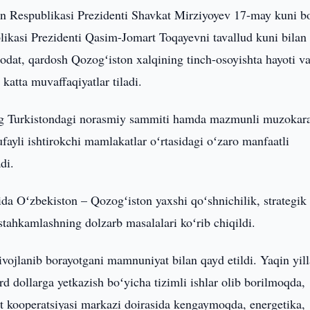
n Respublikasi Prezidenti Shavkat Mirziyoyev 17-may kuni bo
likasi Prezidenti Qasim-Jomart Toqayevni tavallud kuni bilan
odat, qardosh Qozogʻiston xalqining tinch-osoyishta hayoti v
 katta muvaffaqiyatlar tiladi.
ning Turkistondagi norasmiy sammiti hamda mazmunli muzokara
ufayli ishtirokchi mamlakatlar oʻrtasidagi oʻzaro manfaatli
di.
ida Oʻzbekiston – Qozogʻiston yaxshi qoʻshnichilik, strategik
stahkamlashning dolzarb masalalari koʻrib chiqildi.
ivojlanib borayotgani mamnuniyat bilan qayd etildi. Yaqin yil
d dollarga yetkazish boʻyicha tizimli ishlar olib borilmoqda,
oat kooperatsiyasi markazi doirasida kengaymoqda, energetika,