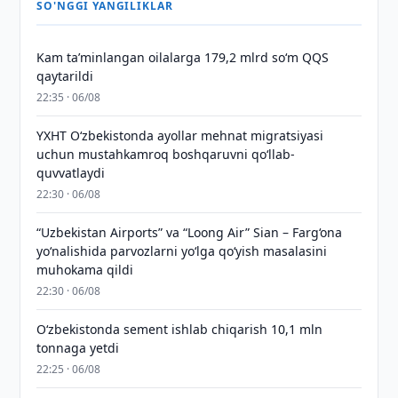
SO'NGGI YANGILIKLAR
Kam taʼminlangan oilalarga 179,2 mlrd so‘m QQS
qaytarildi
22:35 · 06/08
YXHT O‘zbekistonda ayollar mehnat migratsiyasi
uchun mustahkamroq boshqaruvni qo‘llab-
quvvatlaydi
22:30 · 06/08
“Uzbekistan Airports” va “Loong Air” Sian – Farg‘ona
yo‘nalishida parvozlarni yo‘lga qo‘yish masalasini
muhokama qildi
22:30 · 06/08
O‘zbekistonda sement ishlab chiqarish 10,1 mln
tonnaga yetdi
22:25 · 06/08