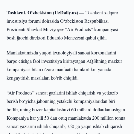
Toshkent, O’zbekiston (UzDaily.uz) —
Toshkent xalqaro
investitsiya forumi doirasida Oʻzbekiston Respublikasi
Prezidenti Shavkat Mirziyoyev “Air Products” kompaniyasi
bosh ijrochi direktori Eduardo Menezesni qabul qildi.
Mamlakatimizda yuqori texnologiyali sanoat korxonalarini
barpo etishga faol investitsiya kiritayotgan AQShning mazkur
kompaniyasi bilan oʻzaro manfaatli hamkorlikni yanada
kengaytirish masalalari koʻrib chiqildi.
“Air Products” sanoat gazlarini ishlab chiqarish va yetkazib
berish boʻyicha jahonning yetakchi kompaniyalaridan biri
boʻlib, uning bozor kapitallashuvi 60 milliard dollardan oshgan.
Kompaniya har yili 50 dan ortiq mamlakatda 200 million tonna
sanoat gazlarini ishlab chiqarib, 750 ga yaqin ishlab chiqarish