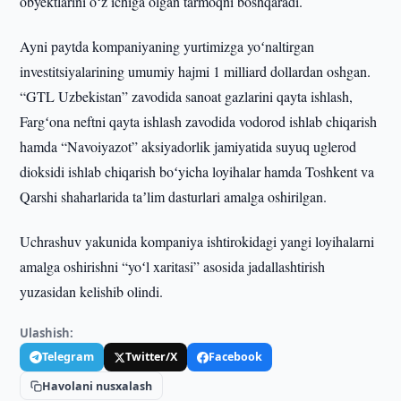
obyektlarini oʻz ichiga olgan tarmoqni boshqaradi.
Ayni paytda kompaniyaning yurtimizga yoʻnaltirgan
investitsiyalarining umumiy hajmi 1 milliard dollardan oshgan.
“GTL Uzbekistan” zavodida sanoat gazlarini qayta ishlash,
Fargʻona neftni qayta ishlash zavodida vodorod ishlab chiqarish
hamda “Navoiyazot” aksiyadorlik jamiyatida suyuq uglerod
dioksidi ishlab chiqarish boʻyicha loyihalar hamda Toshkent va
Qarshi shaharlarida taʼlim dasturlari amalga oshirilgan.
Uchrashuv yakunida kompaniya ishtirokidagi yangi loyihalarni
amalga oshirishni “yoʻl xaritasi” asosida jadallashtirish
yuzasidan kelishib olindi.
Ulashish:
Telegram
Twitter/X
Facebook
Havolani nusxalash