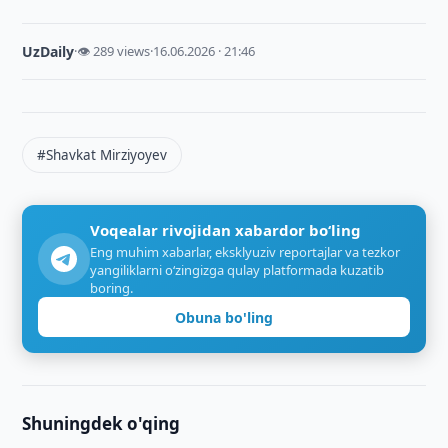
UzDaily
·
👁 289 views
·
16.06.2026 · 21:46
#Shavkat Mirziyoyev
Voqealar rivojidan xabardor bo‘ling
Eng muhim xabarlar, eksklyuziv reportajlar va tezkor
yangiliklarni o‘zingizga qulay platformada kuzatib
boring.
Obuna bo'ling
Shuningdek o'qing