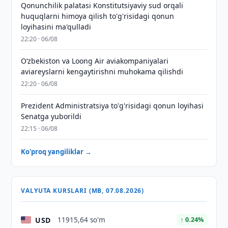
Qonunchilik palatasi Konstitutsiyaviy sud orqali
huquqlarni himoya qilish to'g'risidagi qonun
loyihasini ma'qulladi
22:20 · 06/08
Oʻzbekiston va Loong Air aviakompaniyalari
aviareyslarni kengaytirishni muhokama qilishdi
22:20 · 06/08
Prezident Administratsiya to'g'risidagi qonun loyihasi
Senatga yuborildi
22:15 · 06/08
Ko'proq yangiliklar →
VALYUTA KURSLARI (MB, 07.08.2026)
USD
11915,64 so'm
↑ 0.24%