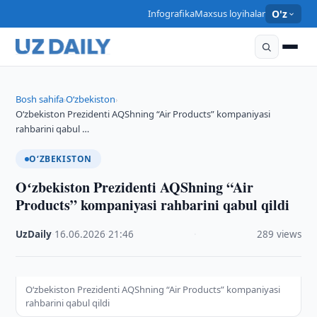
Infografika
Maxsus loyihalar
O'z
Bosh sahifa
O‘zbekiston
›
›
Oʻzbekiston Prezidenti AQShning “Air Products” kompaniyasi
rahbarini qabul …
O‘ZBEKISTON
Oʻzbekiston Prezidenti AQShning “Air
Products” kompaniyasi rahbarini qabul qildi
UzDaily
·
16.06.2026
·
21:46
·
289 views
Oʻzbekiston Prezidenti AQShning “Air Products” kompaniyasi
rahbarini qabul qildi