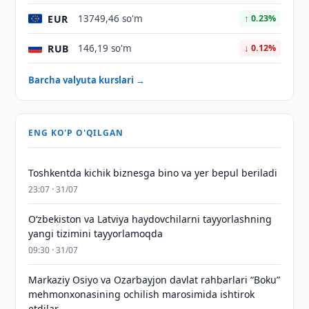
EUR
13749,46 so'm
↑ 0.23%
RUB
146,19 so'm
↓ 0.12%
Barcha valyuta kurslari →
ENG KO'P O'QILGAN
Toshkentda kichik biznesga bino va yer bepul beriladi
23:07 · 31/07
Oʻzbekiston va Latviya haydovchilarni tayyorlashning
yangi tizimini tayyorlamoqda
09:30 · 31/07
Markaziy Osiyo va Ozarbayjon davlat rahbarlari “Boku”
mehmonxonasining ochilish marosimida ishtirok
etdilar