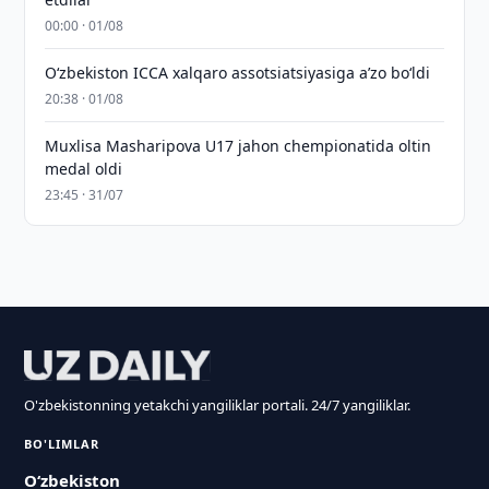
00:00 · 01/08
O‘zbekiston ICCA xalqaro assotsiatsiyasiga aʼzo bo‘ldi
20:38 · 01/08
Muxlisa Masharipova U17 jahon chempionatida oltin
medal oldi
23:45 · 31/07
O'zbekistonning yetakchi yangiliklar portali. 24/7 yangiliklar.
BO'LIMLAR
O‘zbekiston