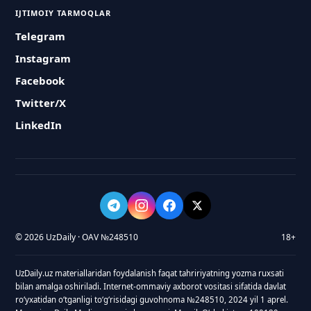
IJTIMOIY TARMOQLAR
Telegram
Instagram
Facebook
Twitter/X
LinkedIn
© 2026 UzDaily · OAV №248510
18+
UzDaily.uz materiallaridan foydalanish faqat tahririyatning yozma ruxsati
bilan amalga oshiriladi. Internet-ommaviy axborot vositasi sifatida davlat
roʻyxatidan oʻtganligi toʻgʻrisidagi guvohnoma №248510, 2024 yil 1 aprel.