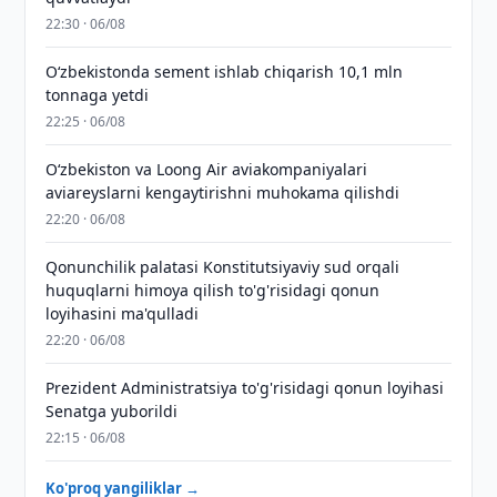
22:30 · 06/08
O‘zbekistonda sement ishlab chiqarish 10,1 mln
tonnaga yetdi
22:25 · 06/08
Oʻzbekiston va Loong Air aviakompaniyalari
aviareyslarni kengaytirishni muhokama qilishdi
22:20 · 06/08
Qonunchilik palatasi Konstitutsiyaviy sud orqali
huquqlarni himoya qilish to'g'risidagi qonun
loyihasini ma'qulladi
22:20 · 06/08
Prezident Administratsiya to'g'risidagi qonun loyihasi
Senatga yuborildi
22:15 · 06/08
Ko'proq yangiliklar →