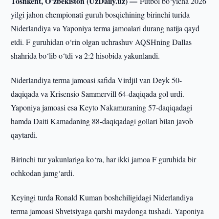
Toshkent, O’zbekiston (UzDaily.uz) —
Futbol bo‘yicha 2026
yilgi jahon chempionati guruh bosqichining birinchi turida
Niderlandiya va Yaponiya terma jamoalari durang natija qayd
etdi. F guruhidan o‘rin olgan uchrashuv AQSHning Dallas
shahrida bo‘lib o‘tdi va 2:2 hisobida yakunlandi.
Niderlandiya terma jamoasi safida Virdjil van Deyk 50-
daqiqada va Krisensio Sammervill 64-daqiqada gol urdi.
Yaponiya jamoasi esa Keyto Nakamuraning 57-daqiqadagi
hamda Daiti Kamadaning 88-daqiqadagi gollari bilan javob
qaytardi.
Birinchi tur yakunlariga ko‘ra, har ikki jamoa F guruhida bir
ochkodan jamg‘ardi.
Keyingi turda Ronald Kuman boshchiligidagi Niderlandiya
terma jamoasi Shvetsiyaga qarshi maydonga tushadi. Yaponiya