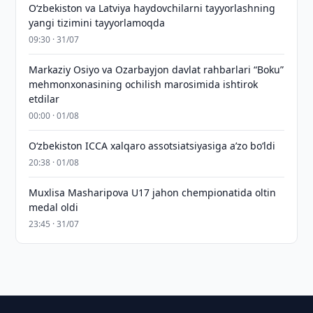
Oʻzbekiston va Latviya haydovchilarni tayyorlashning
yangi tizimini tayyorlamoqda
09:30 · 31/07
Markaziy Osiyo va Ozarbayjon davlat rahbarlari “Boku”
mehmonxonasining ochilish marosimida ishtirok
etdilar
00:00 · 01/08
O‘zbekiston ICCA xalqaro assotsiatsiyasiga aʼzo bo‘ldi
20:38 · 01/08
Muxlisa Masharipova U17 jahon chempionatida oltin
medal oldi
23:45 · 31/07