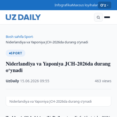
Infografika
Maxsus loyihalar
O'z
Bosh sahifa
Sport
›
›
Niderlandiya va Yaponiya JCH-2026da durang o‘ynadi
SPORT
Niderlandiya va Yaponiya JCH-2026da durang
o‘ynadi
UzDaily
·
15.06.2026
·
09:55
·
463 views
Niderlandiya va Yaponiya JCH-2026da durang o‘ynadi