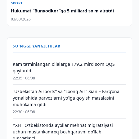
SPORT
Hukumat “Bunyodkor”ga 5 milliard so‘m ajratdi
03/08/2026
SO'NGGI YANGILIKLAR
Kam taʼminlangan oilalarga 179,2 mlrd so‘m QQS
qaytarildi
22:35 · 06/08
“Uzbekistan Airports” va “Loong Air” Sian – Farg‘ona
yo‘nalishida parvozlarni yo‘lga qo‘yish masalasini
muhokama qildi
22:30 · 06/08
YXHT O‘zbekistonda ayollar mehnat migratsiyasi
uchun mustahkamroq boshqaruvni qo‘llab-
quvvatlaydi