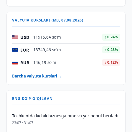
VALYUTA KURSLARI (MB, 07.08.2026)
USD
11915,64 so'm
↑ 0.24%
EUR
13749,46 so'm
↑ 0.23%
RUB
146,19 so'm
↓ 0.12%
Barcha valyuta kurslari →
ENG KO'P O'QILGAN
Toshkentda kichik biznesga bino va yer bepul beriladi
23:07 · 31/07