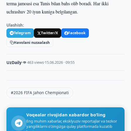
terma jamoasi esa Tunis bilan bahs olib boradi. Har ikki
uchrashuv 20 iyun kuniga belgilangan.
Ulashish:
Telegram
Twitter/X
Facebook
Havolani nusxalash
UzDaily
·
👁 463 views
·
15.06.2026 · 09:55
#2026 FIFA Jahon Chempionati
Voqealar rivojidan xabardor bo‘ling
Eng muhim xabarlar, eksklyuziv reportajlar va tezkor
yangiliklarni o‘zingizga qulay platformada kuzatib