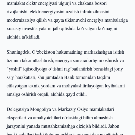
mamlakat elektr energiyasi ulgurji va chakana bozori
rivojlanishi, elektr energiyasini uzatish infratuzilmasini
modernizatsiya qilish va qayta tiklanuvchi energiya manbalariga
xususiy investitsiyalarni jalb qilishda ko‘rsatgan ko‘magini
alohida ta’kidladi.
Shuningdek, O‘zbekiston hukumatining markazlashgan isitish
tizimini takomillashtirish, energiya samaradorligini oshirish va
"yashil" iqtisodiyotga o‘tishni rag‘batlantirish borasidagi joriy
sa’y-harakatlari, shu jumladan Bank tomonidan taqdim
etilayotgan texnik yordam va moliyalashtirilayotgan loyihalarni
amalga oshirish orqali, alohida qayd etildi.
Delegatsiya Mongoliya va Markaziy Osiyo mamlakatlari
ekspertlari va amaliyotchilari o‘rtasidagi bilim almashish
jarayonini yanada mustahkamlashga qiziqish bildirdi. Jahon
banki vakillari tashkilotning ushbu jarayonni davom ettirishga,