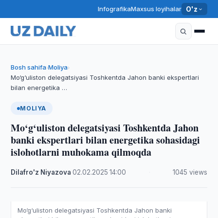
Infografika
Maxsus loyihalar
O'z
Bosh sahifa
Moliya
›
›
Mo‘g‘uliston delegatsiyasi Toshkentda Jahon banki ekspertlari
bilan energetika …
MOLIYA
Mo‘g‘uliston delegatsiyasi Toshkentda Jahon
banki ekspertlari bilan energetika sohasidagi
islohotlarni muhokama qilmoqda
Dilafro'z Niyazova
·
02.02.2025
·
14:00
·
1045 views
Mo‘g‘uliston delegatsiyasi Toshkentda Jahon banki