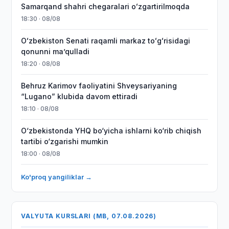
Samarqand shahri chegaralari oʻzgartirilmoqda
18:30 · 08/08
Oʻzbekiston Senati raqamli markaz toʻgʻrisidagi
qonunni maʼqulladi
18:20 · 08/08
Behruz Karimov faoliyatini Shveysariyaning
“Lugano” klubida davom ettiradi
18:10 · 08/08
O‘zbekistonda YHQ bo‘yicha ishlarni ko‘rib chiqish
tartibi o‘zgarishi mumkin
18:00 · 08/08
Ko'proq yangiliklar →
VALYUTA KURSLARI (MB, 07.08.2026)