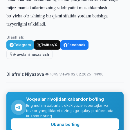
mijoz mamlakatlarimizning salohiyatini mustahkamlash
bo‘yicha o‘z ishining bir qismi sifatida yordam berishga
tayyorligini ta’kidladi.
Ulashish:
Telegram
Twitter/X
Facebook
Havolani nusxalash
Dilafro'z Niyazova
·
👁 1045 views
·
02.02.2025 · 14:00
Voqealar rivojidan xabardor bo‘ling
Eng muhim xabarlar, eksklyuziv reportajlar va
tezkor yangiliklarni o‘zingizga qulay platformada
kuzatib boring.
Obuna bo'ling