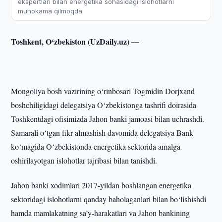
ekspertlari bilan energetika sohasidagi islohotlarni
muhokama qilmoqda
Toshkent, O‘zbekiston (UzDaily.uz) —
Mongoliya bosh vazirining o‘rinbosari Togmidin Dorjxand
boshchiligidagi delegatsiya O‘zbekistonga tashrifi doirasida
Toshkentdagi ofisimizda Jahon banki jamoasi bilan uchrashdi.
Samarali o‘tgan fikr almashish davomida delegatsiya Bank
ko‘magida O‘zbekistonda energetika sektorida amalga
oshirilayotgan islohotlar tajribasi bilan tanishdi.
Jahon banki xodimlari 2017-yildan boshlangan energetika
sektoridagi islohotlarni qanday baholaganlari bilan bo‘lishishdi
hamda mamlakatning sa’y-harakatlari va Jahon bankining