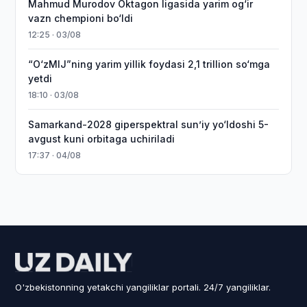
Mahmud Murodov Oktagon ligasida yarim og‘ir
vazn chempioni bo‘ldi
12:25 · 03/08
“O‘zMIJ”ning yarim yillik foydasi 2,1 trillion so‘mga
yetdi
18:10 · 03/08
Samarkand-2028 giperspektral sun’iy yo‘ldoshi 5-
avgust kuni orbitaga uchiriladi
17:37 · 04/08
O'zbekistonning yetakchi yangiliklar portali. 24/7 yangiliklar.