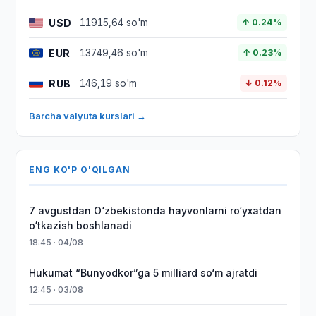
USD
11915,64 so'm
↑ 0.24%
EUR
13749,46 so'm
↑ 0.23%
RUB
146,19 so'm
↓ 0.12%
Barcha valyuta kurslari →
ENG KO'P O'QILGAN
7 avgustdan O‘zbekistonda hayvonlarni ro‘yxatdan
o‘tkazish boshlanadi
18:45 · 04/08
Hukumat “Bunyodkor”ga 5 milliard so‘m ajratdi
12:45 · 03/08