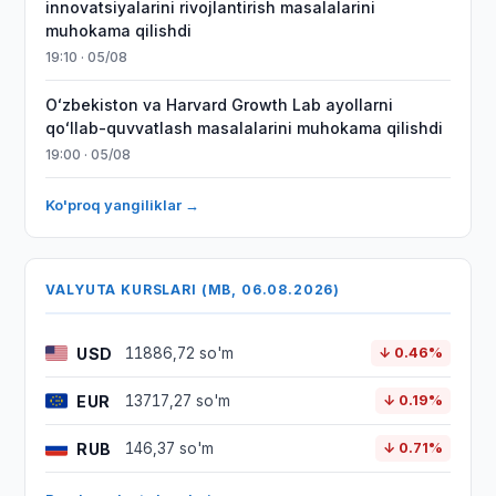
innovatsiyalarini rivojlantirish masalalarini
muhokama qilishdi
19:10 · 05/08
Oʻzbekiston va Harvard Growth Lab ayollarni
qoʻllab-quvvatlash masalalarini muhokama qilishdi
19:00 · 05/08
Ko'proq yangiliklar →
VALYUTA KURSLARI (MB, 06.08.2026)
USD
11886,72 so'm
↓ 0.46%
EUR
13717,27 so'm
↓ 0.19%
RUB
146,37 so'm
↓ 0.71%