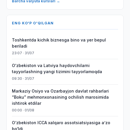
Barcha valyuta kurslari →
ENG KO'P O'QILGAN
Toshkentda kichik biznesga bino va yer bepul
beriladi
23:07 · 31/07
Oʻzbekiston va Latviya haydovchilarni
tayyorlashning yangi tizimini tayyorlamoqda
09:30 · 31/07
Markaziy Osiyo va Ozarbayjon davlat rahbarlari
“Boku” mehmonxonasining ochilish marosimida
ishtirok etdilar
00:00 · 01/08
O‘zbekiston ICCA xalqaro assotsiatsiyasiga aʼzo
bo‘ldi