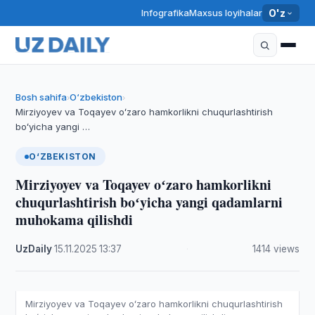
Infografika
Maxsus loyihalar
O'z
Bosh sahifa
O‘zbekiston
›
›
Mirziyoyev va Toqayev oʻzaro hamkorlikni chuqurlashtirish
boʻyicha yangi …
O‘ZBEKISTON
Mirziyoyev va Toqayev oʻzaro hamkorlikni
chuqurlashtirish boʻyicha yangi qadamlarni
muhokama qilishdi
UzDaily
·
15.11.2025
·
13:37
·
1414 views
Mirziyoyev va Toqayev oʻzaro hamkorlikni chuqurlashtirish