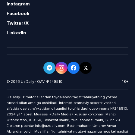
Instagram
Facebook
Twitter/X
LinkedIn
© 2026 UzDaily · OAV №248510
18+
UzDaily.uz materiallaridan foydalanish faqat tahririyatning yozma
ruxsati bilan amalga oshiriladi. Internet-ommaviy axborot vositasi
sifatida davlat roʻyxatidan oʻtganligi toʻgʻrisidagi guvohnoma №248510,
2024 yil 1 aprel. Muassis: «Daily Media» xususiy korxonasi. Manzil:
Oʻzbekiston, 100180, Toshkent shahri, Yunusobod tumani, 12-27-73.
Elektron pochta: info@uzdaily.com. Bosh muharrir: Umarov Anvar
Abrardjanovich. Mualliflar fikri tahririyat nuqtayi nazariga mos kelmasligi