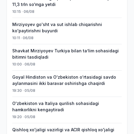
11,3 trln so‘mga yetdi
10:15 · 06/08
Mirziyoyev go'sht va sut ishlab chiqarishni
ko'paytirishni buyurdi
10:11 · 06/08
Shavkat Mirziyoyev Turkiya bilan taʼlim sohasidagi
bitimni tasdiqladi
10:00 · 06/08
Goyal Hindiston va Oʻzbekiston oʻrtasidagi savdo
aylanmasini ikki baravar oshirishga chaqirdi
19:30 · 05/08
O'zbekiston va Italiya qurilish sohasidagi
hamkorlikni kengaytiradi
19:20 · 05/08
Qishloq xo'jaligi vazirligi va ACIR qishloq xo'jaligi