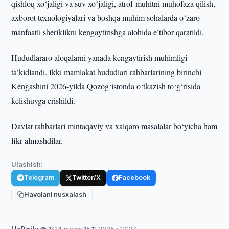
qishloq xo‘jaligi va suv xo‘jaligi, atrof-muhitni muhofaza qilish,
axborot texnologiyalari va boshqa muhim sohalarda o‘zaro
manfaatli sheriklikni kengaytirishga alohida e’tibor qaratildi.
Hududlararo aloqalarni yanada kengaytirish muhimligi
ta’kidlandi. Ikki mamlakat hududlari rahbarlarining birinchi
Kengashini 2026-yilda Qozog‘istonda o‘tkazish to‘g‘risida
kelishuvga erishildi.
Davlat rahbarlari mintaqaviy va xalqaro masalalar bo‘yicha ham
fikr almashdilar.
Ulashish:
Telegram
Twitter/X
Facebook
Havolani nusxalash