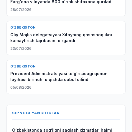
Fargʻona viloyatida 800 oʻrinli shifoxona quriladi
28/07/2026
O‘ZBEKISTON
Oliy Majlis delegatsiyasi Xitoyning qashshoqlikni
kamaytirish tajribasini o'rgandi
23/07/2026
O‘ZBEKISTON
Prezident Administratsiyasi to'g'risidagi qonun
loyihasi birinchi o'qishda qabul qilindi
05/08/2026
SO'NGGI YANGILIKLAR
O‘zbekistonda sog‘liqni saqlash xizmatlari hajmi