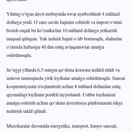
Yilning o‘tgan davri mobaynida tovar ayirboshlash 4 milliard
dollarga yetdi. O‘zaro savdo hajmini oshirish va import o‘rnini
bosish orqali bu ko‘rsatkichni 10 milliard dollarga yetkazish
maqsad qilingan. Yuk tashish hajmi o‘sib bormoqda, shaharlar
o‘rtasida haftasiga 40 dan ortiq aviaqatnovlar amalga
oshirilmoqda.
So‘nggi yillarda 6,5 mingta qo‘shma korxona tashkil etildi va
ustuvor tarmoqlarda yirik loyihalar amalga oshirilmoqda. Sanoat
kooperatsiyasini rivojlantirish uchun 8 milliard dollardan ortiq
qiymatdagi loyihalar portfeli tayyorlandi. Ushbu loyihalarni
amalga oshirish uchun qo‘shma investitsiya platformasini ishga
tushirish taklif qilindi.
Muzokaralar davomida energetika, transport, kimyo sanoati,