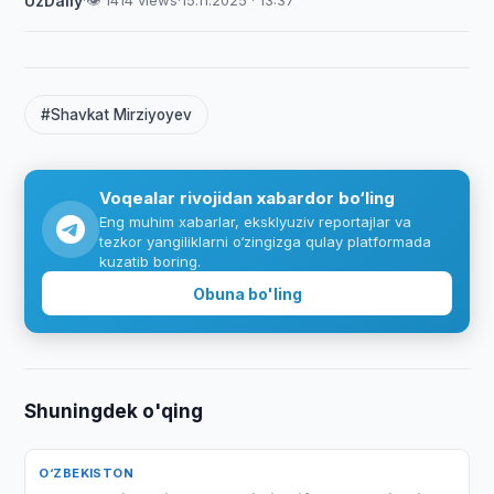
UzDaily
·
👁 1414 views
·
15.11.2025 · 13:37
#Shavkat Mirziyoyev
Voqealar rivojidan xabardor bo‘ling
Eng muhim xabarlar, eksklyuziv reportajlar va
tezkor yangiliklarni o‘zingizga qulay platformada
kuzatib boring.
Obuna bo'ling
Shuningdek o'qing
O‘ZBEKISTON