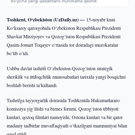
boʻyicha yangi qadamlarni muhokama qilishdi
Toshkent, O‘zbekiston (UzDaily.uz) —
15-noyabr kuni
Ko‘ksaroy qarorgohida O‘zbekiston Respublikasi Prezidenti
Shavkat Mirziyoyev va Qozog‘iston Respublikasi Prezidenti
Qasim-Jomart Toqayev o‘rtasida tor doiradagi muzokaralar
bo‘lib o‘tdi.
Ushbu davlat tashrifi O‘zbekiston-Qozog‘iston strategik
sheriklik va ittifoqchilik munosabatlari tarixida yangi bosqichni
boshlab berishi ta’kidlandi.
Tashrifga tayyorgarlik doirasida Toshkentda Hukumatlararo
komissiya yig‘ilishi va biznes forumi, Qozog‘iston tibbiyoti
kunlari, qozoq filmlari namoyishi, Ostona kunlari va bir qator
madaniy tadbirlar muvaffaqiyatli o‘tkazilgani mamnuniyat bilan
qayd etildi.