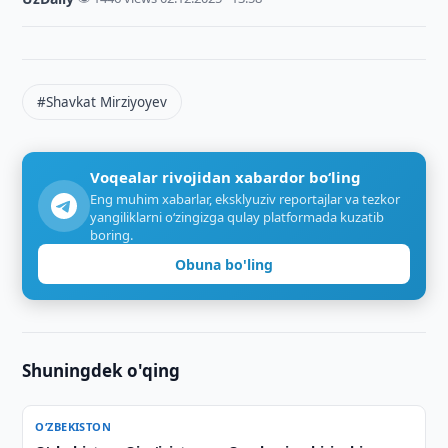
#Shavkat Mirziyoyev
Voqealar rivojidan xabardor bo‘ling
Eng muhim xabarlar, eksklyuziv reportajlar va tezkor
yangiliklarni o‘zingizga qulay platformada kuzatib
boring.
Obuna bo'ling
Shuningdek o'qing
O‘ZBEKISTON