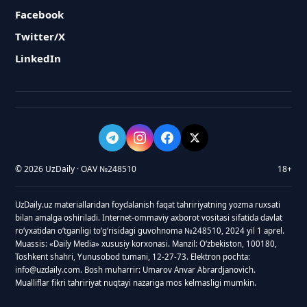
Facebook
Twitter/X
LinkedIn
© 2026 UzDaily · OAV №248510
18+
UzDaily.uz materiallaridan foydalanish faqat tahririyatning yozma ruxsati
bilan amalga oshiriladi. Internet-ommaviy axborot vositasi sifatida davlat
roʻyxatidan oʻtganligi toʻgʻrisidagi guvohnoma №248510, 2024 yil 1 aprel.
Muassis: «Daily Media» xususiy korxonasi. Manzil: Oʻzbekiston, 100180,
Toshkent shahri, Yunusobod tumani, 12-27-73. Elektron pochta:
info@uzdaily.com. Bosh muharrir: Umarov Anvar Abrardjanovich.
Mualliflar fikri tahririyat nuqtayi nazariga mos kelmasligi mumkin.