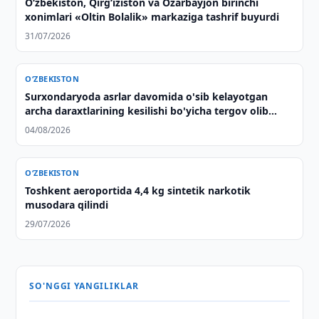
O‘zbekiston, Qirg‘iziston va Ozarbayjon birinchi
xonimlari «Oltin Bolalik» markaziga tashrif buyurdi
31/07/2026
O‘ZBEKISTON
Surxondaryoda asrlar davomida o'sib kelayotgan
archa daraxtlarining kesilishi bo'yicha tergov olib
borilmoqda
04/08/2026
O‘ZBEKISTON
Toshkent aeroportida 4,4 kg sintetik narkotik
musodara qilindi
29/07/2026
SO'NGGI YANGILIKLAR