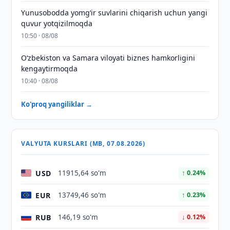
Yunusobodda yomg‘ir suvlarini chiqarish uchun yangi
quvur yotqizilmoqda
10:50 · 08/08
Oʻzbekiston va Samara viloyati biznes hamkorligini
kengaytirmoqda
10:40 · 08/08
Ko'proq yangiliklar →
VALYUTA KURSLARI (MB, 07.08.2026)
USD
11915,64 so'm
↑ 0.24%
EUR
13749,46 so'm
↑ 0.23%
RUB
146,19 so'm
↓ 0.12%