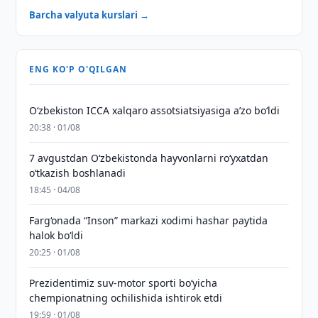
Barcha valyuta kurslari →
ENG KO'P O'QILGAN
O‘zbekiston ICCA xalqaro assotsiatsiyasiga aʼzo bo‘ldi
20:38 · 01/08
7 avgustdan O‘zbekistonda hayvonlarni ro‘yxatdan
o‘tkazish boshlanadi
18:45 · 04/08
Farg‘onada “Inson” markazi xodimi hashar paytida
halok bo‘ldi
20:25 · 01/08
Prezidentimiz suv-motor sporti bo‘yicha
chempionatning ochilishida ishtirok etdi
19:59 · 01/08