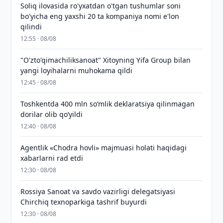
Soliq ilovasida ro'yxatdan o'tgan tushumlar soni
bo'yicha eng yaxshi 20 ta kompaniya nomi e'lon
qilindi
12:55 · 08/08
"O'zto'qimachiliksanoat" Xitoyning Yifa Group bilan
yangi loyihalarni muhokama qildi
12:45 · 08/08
Toshkentda 400 mln so‘mlik deklaratsiya qilinmagan
dorilar olib qo‘yildi
12:40 · 08/08
Agentlik «Chodra hovli» majmuasi holati haqidagi
xabarlarni rad etdi
12:30 · 08/08
Rossiya Sanoat va savdo vazirligi delegatsiyasi
Chirchiq texnoparkiga tashrif buyurdi
12:30 · 08/08