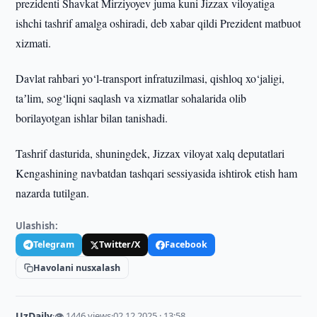
prezidenti Shavkat Mirziyoyev juma kuni Jizzax viloyatiga
ishchi tashrif amalga oshiradi, deb xabar qildi Prezident matbuot
xizmati.
Davlat rahbari yo‘l-transport infratuzilmasi, qishloq xo‘jaligi,
taʼlim, sog‘liqni saqlash va xizmatlar sohalarida olib
borilayotgan ishlar bilan tanishadi.
Tashrif dasturida, shuningdek, Jizzax viloyat xalq deputatlari
Kengashining navbatdan tashqari sessiyasida ishtirok etish ham
nazarda tutilgan.
Ulashish:
Telegram
Twitter/X
Facebook
Havolani nusxalash
UzDaily
·
👁 1446 views
·
02.12.2025 · 13:58