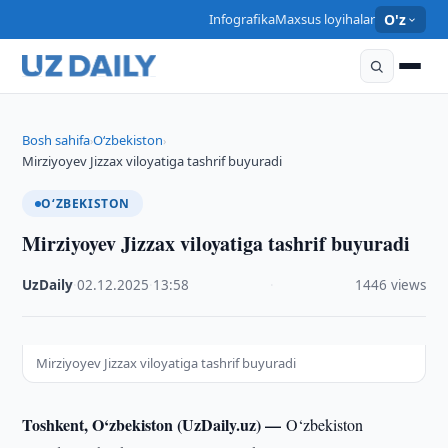
Infografika
Maxsus loyihalar
O'z
Bosh sahifa
O‘zbekiston
›
›
Mirziyoyev Jizzax viloyatiga tashrif buyuradi
O‘ZBEKISTON
Mirziyoyev Jizzax viloyatiga tashrif buyuradi
UzDaily
·
02.12.2025
·
13:58
·
1446 views
Mirziyoyev Jizzax viloyatiga tashrif buyuradi
Toshkent, O‘zbekiston (UzDaily.uz) —
O‘zbekiston