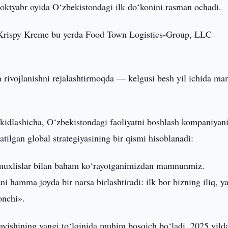
oktyabr oyida O‘zbekistondagi ilk do‘konini rasman ochadi.
. Krispy Kreme bu yerda Food Town Logistics-Group, LLC
a rivojlanishni rejalashtirmoqda — kelgusi besh yil ichida ma
ʼkidlashicha, O‘zbekistondagi faoliyatni boshlash kompaniyan
atilgan global strategiyasining bir qismi hisoblanadi:
 muxlislar bilan baham ko‘rayotganimizdan mamnunmiz.
 hamma joyda bir narsa birlashtiradi: ilk bor bizning iliq, y
onchi».
ayishining yangi to‘lqinida muhim bosqich bo‘ladi. 2025 yild