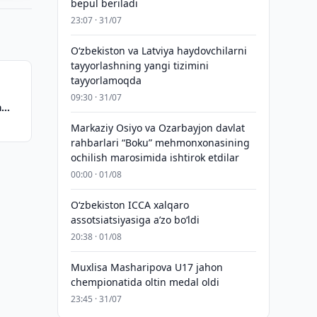
bepul beriladi
23:07 · 31/07
Oʻzbekiston va Latviya haydovchilarni
tayyorlashning yangi tizimini
tayyorlamoqda
09:30 · 31/07
a
Markaziy Osiyo va Ozarbayjon davlat
rahbarlari “Boku” mehmonxonasining
ochilish marosimida ishtirok etdilar
00:00 · 01/08
O‘zbekiston ICCA xalqaro
assotsiatsiyasiga aʼzo bo‘ldi
20:38 · 01/08
Muxlisa Masharipova U17 jahon
chempionatida oltin medal oldi
23:45 · 31/07