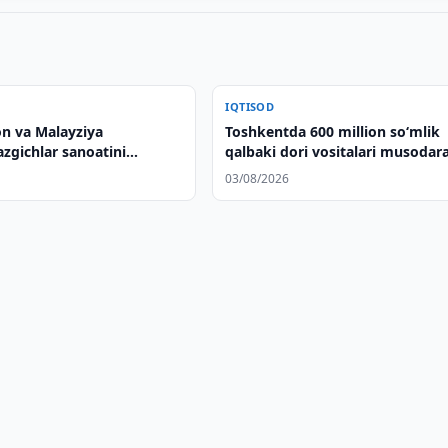
IQTISOD
on va Malayziya
Toshkentda 600 million so‘mlik
zgichlar sanoatini
qalbaki dori vositalari musodar
rish masalalarini
qilindi
03/08/2026
qilishdi