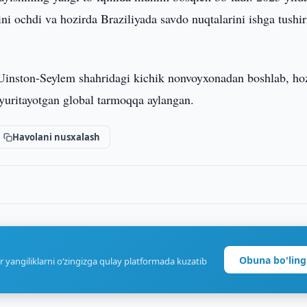
i ochdi va hozirda Braziliyada savdo nuqtalarini ishga tushi
inston-Seylem shahridagi kichik nonvoyxonadan boshlab, hoz
yuritayotgan global tarmoqqa aylangan.
Havolani nusxalash
Obuna bo'ling
r yangiliklarni o‘zingizga qulay platformada kuzatib