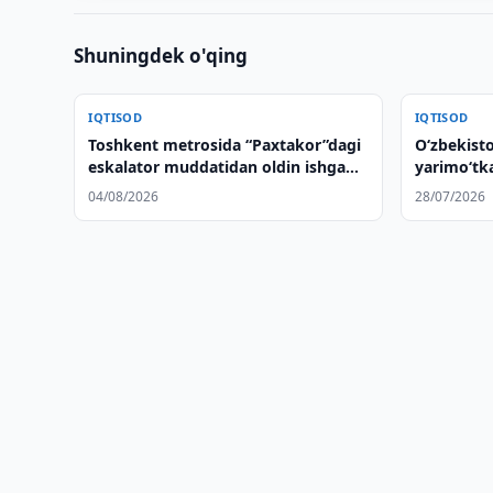
Shuningdek o'qing
IQTISOD
IQTISOD
Toshkent metrosida “Paxtakor”dagi
Oʻzbekist
eskalator muddatidan oldin ishga
yarimoʻtka
tushiriladi
rivojlanti
04/08/2026
28/07/2026
muhokama 