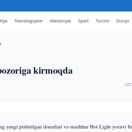
liya
Texnologiyalar
Madaniyat
Sport
Turizm
Dunyo
a
bozoriga kirmoqda
·
137
g yangi pishirilgan donatlari va mashhur Hot Light yozuvi bi