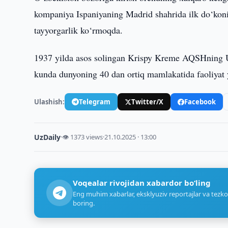
kompaniya Ispaniyaning Madrid shahrida ilk do‘konin
tayyorgarlik ko‘rmoqda.
1937 yilda asos solingan Krispy Kreme AQSHning U
kunda dunyoning 40 dan ortiq mamlakatida faoliyat 
Ulashish:
Telegram
Twitter/X
Facebook
UzDaily
·
👁 1373 views
·
21.10.2025 · 13:00
Voqealar rivojidan xabardor bo‘ling
Eng muhim xabarlar, eksklyuziv reportajlar va tezko
boring.