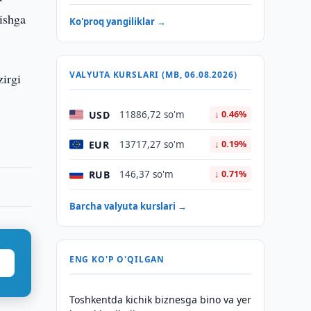
rishga
Ko'proq yangiliklar →
VALYUTA KURSLARI (MB, 06.08.2026)
irgi
USD
11886,72 so'm
↓ 0.46%
EUR
13717,27 so'm
↓ 0.19%
RUB
146,37 so'm
↓ 0.71%
Barcha valyuta kurslari →
ENG KO'P O'QILGAN
Toshkentda kichik biznesga bino va yer