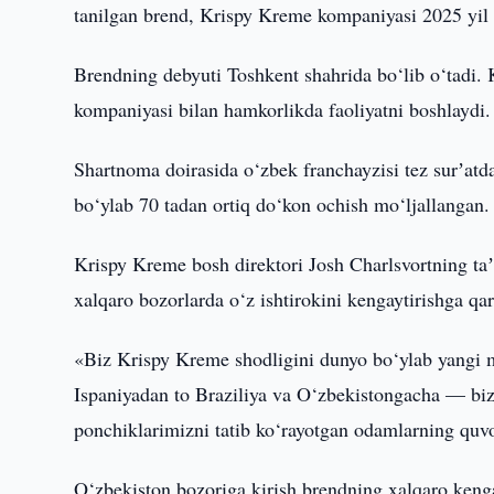
tanilgan brend, Krispy Kreme kompaniyasi 2025 yil 
Brendning debyuti Toshkent shahrida bo‘lib o‘tadi
kompaniyasi bilan hamkorlikda faoliyatni boshlaydi.
Shartnoma doirasida o‘zbek franchayzisi tez surʼatd
bo‘ylab 70 tadan ortiq do‘kon ochish mo‘ljallangan.
Krispy Kreme bosh direktori Josh Charlsvortning ta
xalqaro bozorlarda o‘z ishtirokini kengaytirishga qar
«Biz Krispy Kreme shodligini dunyo bo‘ylab yangi
Ispaniyadan to Braziliya va O‘zbekistongacha — bizni
ponchiklarimizni tatib ko‘rayotgan odamlarning quv
O‘zbekiston bozoriga kirish brendning xalqaro keng