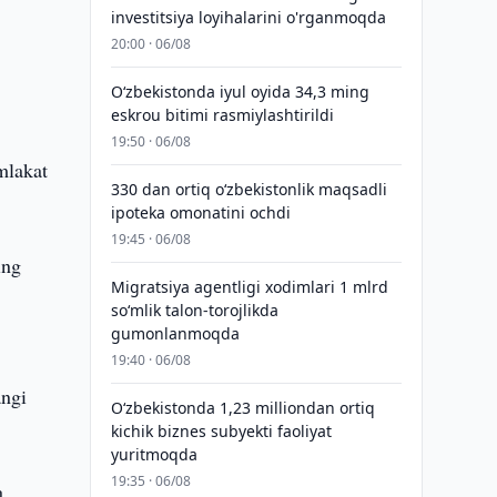
investitsiya loyihalarini o'rganmoqda
20:00 · 06/08
O‘zbekistonda iyul oyida 34,3 ming
eskrou bitimi rasmiylashtirildi
19:50 · 06/08
mlakat
330 dan ortiq o‘zbekistonlik maqsadli
ipoteka omonatini ochdi
19:45 · 06/08
ing
Migratsiya agentligi xodimlari 1 mlrd
so‘mlik talon-torojlikda
gumonlanmoqda
19:40 · 06/08
angi
O‘zbekistonda 1,23 milliondan ortiq
kichik biznes subyekti faoliyat
yuritmoqda
19:35 · 06/08
a