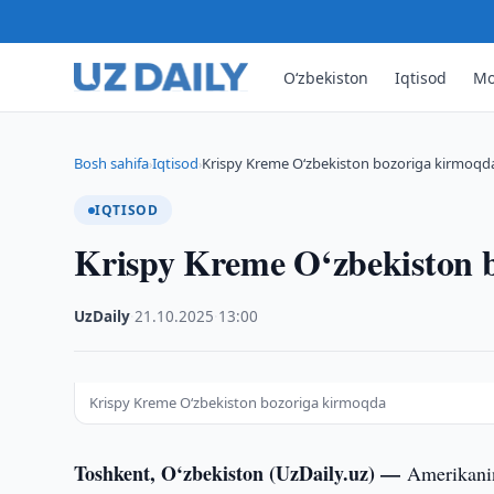
O‘zbekiston
Iqtisod
Mo
Bosh sahifa
Iqtisod
Krispy Kreme O‘zbekiston bozoriga kirmoqd
›
›
IQTISOD
Krispy Kreme O‘zbekiston 
UzDaily
·
21.10.2025
·
13:00
Krispy Kreme O‘zbekiston bozoriga kirmoqda
Toshkent, O‘zbekiston (UzDaily.uz) —
Amerikanin