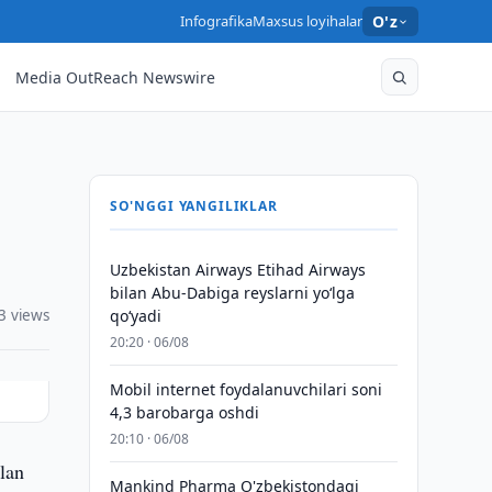
Infografika
Maxsus loyihalar
O'z
Media OutReach Newswire
SO'NGGI YANGILIKLAR
Uzbekistan Airways Etihad Airways
bilan Abu-Dabiga reyslarni yo‘lga
3 views
qo‘yadi
20:20 · 06/08
Mobil internet foydalanuvchilari soni
4,3 barobarga oshdi
20:10 · 06/08
lan
Mankind Pharma O'zbekistondagi