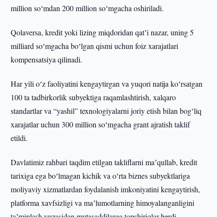
million soʻmdan 200 million soʻmgacha oshiriladi.
Qolaversa, kredit yoki lizing miqdoridan qatʼi nazar, uning 5
milliard soʻmgacha boʻlgan qismi uchun foiz xarajatlari
kompensatsiya qilinadi.
Har yili oʻz faoliyatini kengaytirgan va yuqori natija koʻrsatgan
100 ta tadbirkorlik subyektiga raqamlashtirish, xalqaro
standartlar va “yashil” texnologiyalarni joriy etish bilan bogʻliq
xarajatlar uchun 300 million soʻmgacha grant ajratish taklif
etildi.
Davlatimiz rahbari taqdim etilgan takliflarni maʼqullab, kredit
tarixiga ega boʻlmagan kichik va oʻrta biznes subyektlariga
moliyaviy xizmatlardan foydalanish imkoniyatini kengaytirish,
platforma xavfsizligi va maʼlumotlarning himoyalanganligini
taʼminlash yuzasidan mutasaddilarga topshiriqlar berdi.