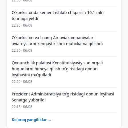
22:30 · 06/08
O‘zbekistonda sement ishlab chiqarish 10,1 mln
tonnaga yetdi
22:25 · 06/08
Oʻzbekiston va Loong Air aviakompaniyalari
aviareyslarni kengaytirishni muhokama qilishdi
22:20 · 06/08
Qonunchilik palatasi Konstitutsiyaviy sud orqali
huquqlarni himoya qilish to'g'risidagi qonun
loyihasini ma'qulladi
22:20 · 06/08
Prezident Administratsiya to'g'risidagi qonun loyihasi
Senatga yuborildi
22:15 · 06/08
Ko'proq yangiliklar →