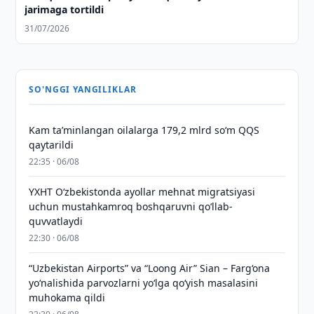
jarimaga tortildi
31/07/2026
SO'NGGI YANGILIKLAR
Kam taʼminlangan oilalarga 179,2 mlrd so‘m QQS
qaytarildi
22:35 · 06/08
YXHT O‘zbekistonda ayollar mehnat migratsiyasi
uchun mustahkamroq boshqaruvni qo‘llab-
quvvatlaydi
22:30 · 06/08
“Uzbekistan Airports” va “Loong Air” Sian – Farg‘ona
yo‘nalishida parvozlarni yo‘lga qo‘yish masalasini
muhokama qildi