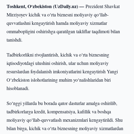
Toshkent, O‘zbekiston (UzDaily.uz) —
Prezident Shavkat
Mirziyoyev kichik va oʻrta biznesni moliyaviy qoʻllab-
quvvatlashni kengaytirish hamda moliyaviy xizmatlar
ommabopligini oshirishga qaratilgan takliflar taqdimoti bilan
tanishdi.
Tadbirkorlikni rivojlantirish, kichik va oʻrta biznesning
iqtisodiyotdagi ulushini oshirish, ular uchun moliyaviy
resurslardan foydalanish imkoniyatlarini kengaytirish Yangi
Oʻzbekiston islohotlarining muhim yoʻnalishlaridan biri
hisoblanadi.
Soʻnggi yillarda bu borada qator dasturlar amalga oshirilib,
tadbirkorlarga kredit, kompensatsiya, kafillik va boshqa
moliyaviy qoʻllab-quvvatlash mexanizmlari kengaytirildi. Shu
bilan birga, kichik va oʻrta biznesning moliyaviy xizmatlardan