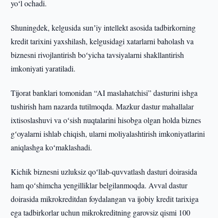
yoʻl ochadi.
Shuningdek, kelgusida sunʼiy intellekt asosida tadbirkorning
kredit tarixini yaxshilash, kelgusidagi xatarlarni baholash va
biznesni rivojlantirish boʻyicha tavsiyalarni shakllantirish
imkoniyati yaratiladi.
Tijorat banklari tomonidan “AI maslahatchisi” dasturini ishga
tushirish ham nazarda tutilmoqda. Mazkur dastur mahallalar
ixtisoslashuvi va oʻsish nuqtalarini hisobga olgan holda biznes
gʻoyalarni ishlab chiqish, ularni moliyalashtirish imkoniyatlarini
aniqlashga koʻmaklashadi.
Kichik biznesni uzluksiz qoʻllab-quvvatlash dasturi doirasida
ham qoʻshimcha yengilliklar belgilanmoqda. Avval dastur
doirasida mikrokreditdan foydalangan va ijobiy kredit tarixiga
ega tadbirkorlar uchun mikrokreditning garovsiz qismi 100