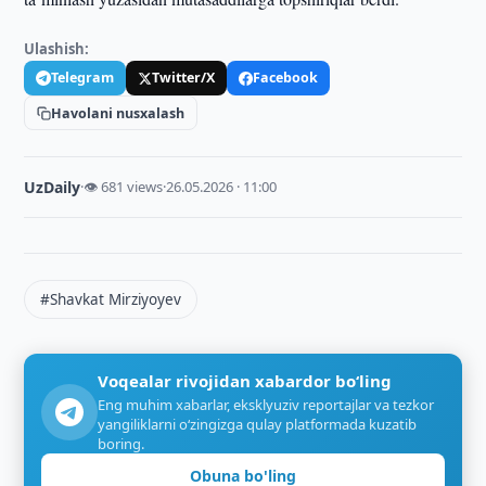
Ulashish:
Telegram
Twitter/X
Facebook
Havolani nusxalash
UzDaily
·
👁 681 views
·
26.05.2026 · 11:00
#Shavkat Mirziyoyev
Voqealar rivojidan xabardor bo‘ling
Eng muhim xabarlar, eksklyuziv reportajlar va tezkor
yangiliklarni o‘zingizga qulay platformada kuzatib
boring.
Obuna bo'ling