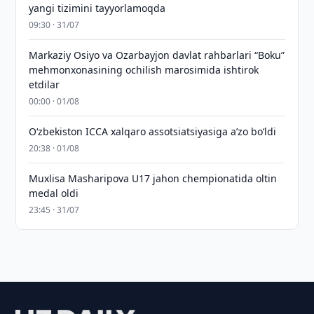
yangi tizimini tayyorlamoqda
09:30 · 31/07
Markaziy Osiyo va Ozarbayjon davlat rahbarlari “Boku”
mehmonxonasining ochilish marosimida ishtirok
etdilar
00:00 · 01/08
O‘zbekiston ICCA xalqaro assotsiatsiyasiga aʼzo bo‘ldi
20:38 · 01/08
Muxlisa Masharipova U17 jahon chempionatida oltin
medal oldi
23:45 · 31/07