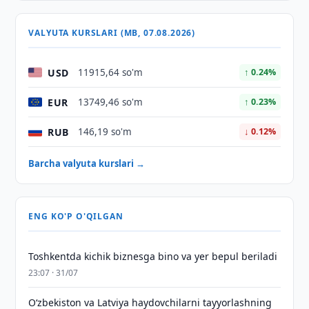
VALYUTA KURSLARI (MB, 07.08.2026)
USD
11915,64 so'm
↑ 0.24%
EUR
13749,46 so'm
↑ 0.23%
RUB
146,19 so'm
↓ 0.12%
Barcha valyuta kurslari →
ENG KO'P O'QILGAN
Toshkentda kichik biznesga bino va yer bepul beriladi
23:07 · 31/07
Oʻzbekiston va Latviya haydovchilarni tayyorlashning