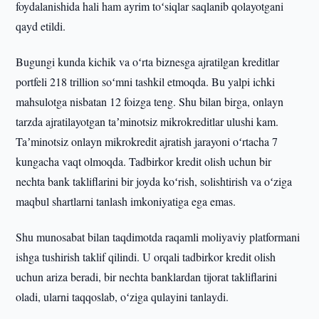
foydalanishida hali ham ayrim toʻsiqlar saqlanib qolayotgani
qayd etildi.
Bugungi kunda kichik va oʻrta biznesga ajratilgan kreditlar
portfeli 218 trillion soʻmni tashkil etmoqda. Bu yalpi ichki
mahsulotga nisbatan 12 foizga teng. Shu bilan birga, onlayn
tarzda ajratilayotgan taʼminotsiz mikrokreditlar ulushi kam.
Taʼminotsiz onlayn mikrokredit ajratish jarayoni oʻrtacha 7
kungacha vaqt olmoqda. Tadbirkor kredit olish uchun bir
nechta bank takliflarini bir joyda koʻrish, solishtirish va oʻziga
maqbul shartlarni tanlash imkoniyatiga ega emas.
Shu munosabat bilan taqdimotda raqamli moliyaviy platformani
ishga tushirish taklif qilindi. U orqali tadbirkor kredit olish
uchun ariza beradi, bir nechta banklardan tijorat takliflarini
oladi, ularni taqqoslab, oʻziga qulayini tanlaydi.