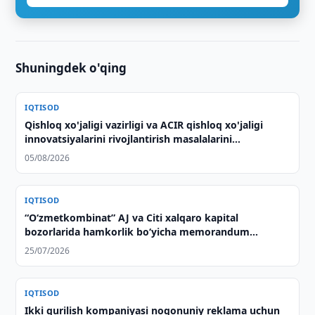
Shuningdek o'qing
IQTISOD
Qishloq xo'jaligi vazirligi va ACIR qishloq xo'jaligi
innovatsiyalarini rivojlantirish masalalarini
muhokama qilishdi
05/08/2026
IQTISOD
“O‘zmetkombinat” AJ va Citi xalqaro kapital
bozorlarida hamkorlik bo‘yicha memorandum
imzoladi
25/07/2026
IQTISOD
Ikki qurilish kompaniyasi noqonuniy reklama uchun