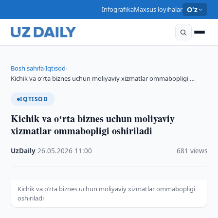
Infografika
Maxsus loyihalar
O'z
Bosh sahifa
Iqtisod
›
›
Kichik va oʻrta biznes uchun moliyaviy xizmatlar ommabopligi …
IQTISOD
Kichik va oʻrta biznes uchun moliyaviy
xizmatlar ommabopligi oshiriladi
UzDaily
·
26.05.2026
·
11:00
·
681 views
Kichik va oʻrta biznes uchun moliyaviy xizmatlar ommabopligi
oshiriladi