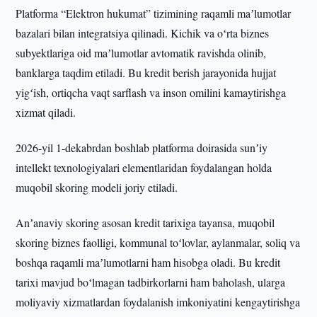
Platforma “Elektron hukumat” tizimining raqamli maʼlumotlar
bazalari bilan integratsiya qilinadi. Kichik va oʻrta biznes
subyektlariga oid maʼlumotlar avtomatik ravishda olinib,
banklarga taqdim etiladi. Bu kredit berish jarayonida hujjat
yigʻish, ortiqcha vaqt sarflash va inson omilini kamaytirishga
xizmat qiladi.
2026-yil 1-dekabrdan boshlab platforma doirasida sunʼiy
intellekt texnologiyalari elementlaridan foydalangan holda
muqobil skoring modeli joriy etiladi.
Anʼanaviy skoring asosan kredit tarixiga tayansa, muqobil
skoring biznes faolligi, kommunal toʻlovlar, aylanmalar, soliq va
boshqa raqamli maʼlumotlarni ham hisobga oladi. Bu kredit
tarixi mavjud boʻlmagan tadbirkorlarni ham baholash, ularga
moliyaviy xizmatlardan foydalanish imkoniyatini kengaytirishga