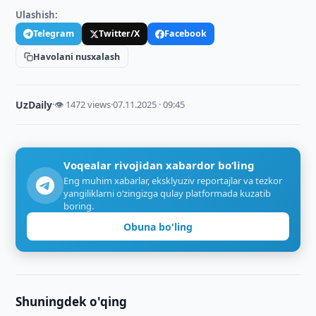
Ulashish:
Telegram
Twitter/X
Facebook
Havolani nusxalash
UzDaily
·
👁 1472 views
·
07.11.2025 · 09:45
Voqealar rivojidan xabardor bo‘ling
Eng muhim xabarlar, eksklyuziv reportajlar va tezkor
yangiliklarni o‘zingizga qulay platformada kuzatib
boring.
Obuna bo'ling
Shuningdek o'qing