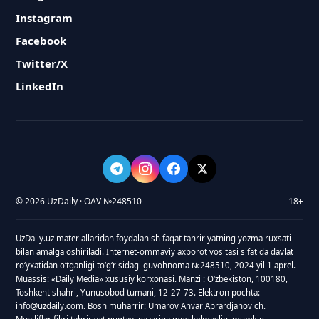
Instagram
Facebook
Twitter/X
LinkedIn
© 2026 UzDaily · OAV №248510
18+
UzDaily.uz materiallaridan foydalanish faqat tahririyatning yozma ruxsati
bilan amalga oshiriladi. Internet-ommaviy axborot vositasi sifatida davlat
roʻyxatidan oʻtganligi toʻgʻrisidagi guvohnoma №248510, 2024 yil 1 aprel.
Muassis: «Daily Media» xususiy korxonasi. Manzil: Oʻzbekiston, 100180,
Toshkent shahri, Yunusobod tumani, 12-27-73. Elektron pochta:
info@uzdaily.com. Bosh muharrir: Umarov Anvar Abrardjanovich.