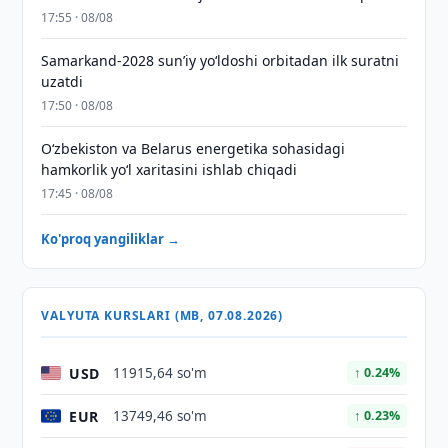
17:55 · 08/08
Samarkand-2028 sunʼiy yo‘ldoshi orbitadan ilk suratni
uzatdi
17:50 · 08/08
Oʻzbekiston va Belarus energetika sohasidagi
hamkorlik yoʻl xaritasini ishlab chiqadi
17:45 · 08/08
Ko'proq yangiliklar →
VALYUTA KURSLARI (MB, 07.08.2026)
USD
11915,64 so'm
↑ 0.24%
EUR
13749,46 so'm
↑ 0.23%