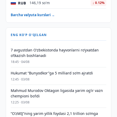
RUB
146,19 so'm
↓ 0.12%
Barcha valyuta kurslari →
ENG KO'P O'QILGAN
7 avgustdan O‘zbekistonda hayvonlarni ro‘yxatdan
o‘tkazish boshlanadi
18:45 · 04/08
Hukumat “Bunyodkor”ga 5 milliard so‘m ajratdi
12:45 · 03/08
Mahmud Murodov Oktagon ligasida yarim og‘ir vazn
chempioni bo‘ldi
12:25 · 03/08
“O‘zMIJ”ning yarim yillik foydasi 2,1 trillion so‘mga