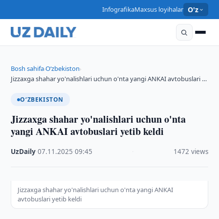
Infografika
Maxsus loyihalar
O'z
Bosh sahifa
O‘zbekiston
›
›
Jizzaxga shahar yo'nalishlari uchun o'nta yangi ANKAI avtobuslari …
O‘ZBEKISTON
Jizzaxga shahar yo'nalishlari uchun o'nta
yangi ANKAI avtobuslari yetib keldi
UzDaily
·
07.11.2025
·
09:45
·
1472 views
Jizzaxga shahar yo'nalishlari uchun o'nta yangi ANKAI
avtobuslari yetib keldi