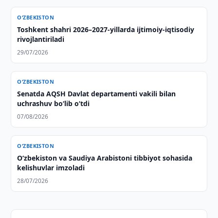
O‘ZBEKISTON
Toshkent shahri 2026–2027-yillarda ijtimoiy-iqtisodiy
rivojlantiriladi
29/07/2026
O‘ZBEKISTON
Senatda AQSH Davlat departamenti vakili bilan
uchrashuv boʻlib oʻtdi
07/08/2026
O‘ZBEKISTON
Oʻzbekiston va Saudiya Arabistoni tibbiyot sohasida
kelishuvlar imzoladi
28/07/2026