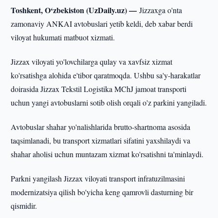
Toshkent, O‘zbekiston (UzDaily.uz) —
Jizzaxga o'nta
zamonaviy ANKAI avtobuslari yetib keldi, deb xabar berdi
viloyat hukumati matbuot xizmati.
Jizzax viloyati yo'lovchilarga qulay va xavfsiz xizmat
ko'rsatishga alohida e'tibor qaratmoqda. Ushbu sa'y-harakatlar
doirasida Jizzax Tekstil Logistika MChJ jamoat transporti
uchun yangi avtobuslarni sotib olish orqali o'z parkini yangiladi.
Avtobuslar shahar yo'nalishlarida brutto-shartnoma asosida
taqsimlanadi, bu transport xizmatlari sifatini yaxshilaydi va
shahar aholisi uchun muntazam xizmat ko'rsatishni ta'minlaydi.
Parkni yangilash Jizzax viloyati transport infratuzilmasini
modernizatsiya qilish bo'yicha keng qamrovli dasturning bir
qismidir.