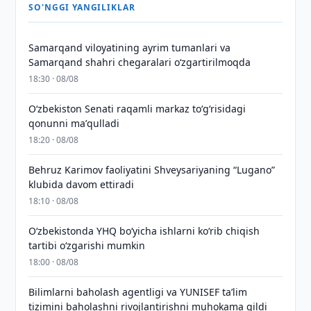
SO'NGGI YANGILIKLAR
Samarqand viloyatining ayrim tumanlari va
Samarqand shahri chegaralari oʻzgartirilmoqda
18:30 · 08/08
Oʻzbekiston Senati raqamli markaz toʻgʻrisidagi
qonunni maʼqulladi
18:20 · 08/08
Behruz Karimov faoliyatini Shveysariyaning “Lugano”
klubida davom ettiradi
18:10 · 08/08
O‘zbekistonda YHQ bo‘yicha ishlarni ko‘rib chiqish
tartibi o‘zgarishi mumkin
18:00 · 08/08
Bilimlarni baholash agentligi va YUNISEF taʼlim
tizimini baholashni rivojlantirishni muhokama qildi