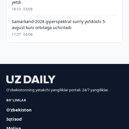
yetdi
18:10 · 03/08
Samarkand-2028 giperspektral sun’iy yo‘ldoshi 5-
avgust kuni orbitaga uchiriladi
17:37 · 04/08
O'zbekistonning yetakchi yangiliklar portali. 24/7 yangiliklar.
BO'LIMLAR
O‘zbekiston
Iqtisod
Moliya