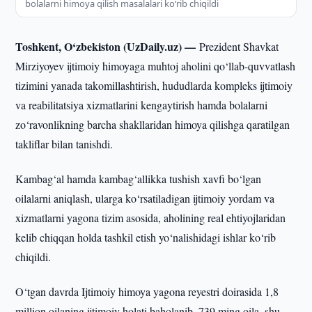
bolalarni himoya qilish masalalari ko‘rib chiqildi
Toshkent, O‘zbekiston (UzDaily.uz) —
Prezident Shavkat
Mirziyoyev ijtimoiy himoyaga muhtoj aholini qo‘llab-quvvatlash
tizimini yanada takomillashtirish, hududlarda kompleks ijtimoiy
va reabilitatsiya xizmatlarini kengaytirish hamda bolalarni
zo‘ravonlikning barcha shakllaridan himoya qilishga qaratilgan
takliflar bilan tanishdi.
Kambag‘al hamda kambag‘allikka tushish xavfi bo‘lgan
oilalarni aniqlash, ularga ko‘rsatiladigan ijtimoiy yordam va
xizmatlarni yagona tizim asosida, aholining real ehtiyojlaridan
kelib chiqqan holda tashkil etish yo‘nalishidagi ishlar ko‘rib
chiqildi.
O‘tgan davrda Ijtimoiy himoya yagona reyestri doirasida 1,8
million oilaning ijtimoiy holati baholanib, 739 ming oila, shu