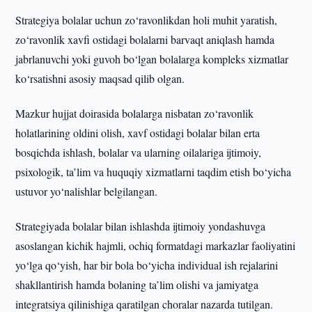
Strategiya bolalar uchun zo‘ravonlikdan holi muhit yaratish,
zo‘ravonlik xavfi ostidagi bolalarni barvaqt aniqlash hamda
jabrlanuvchi yoki guvoh bo‘lgan bolalarga kompleks xizmatlar
ko‘rsatishni asosiy maqsad qilib olgan.
Mazkur hujjat doirasida bolalarga nisbatan zo‘ravonlik
holatlarining oldini olish, xavf ostidagi bolalar bilan erta
bosqichda ishlash, bolalar va ularning oilalariga ijtimoiy,
psixologik, ta’lim va huquqiy xizmatlarni taqdim etish bo‘yicha
ustuvor yo‘nalishlar belgilangan.
Strategiyada bolalar bilan ishlashda ijtimoiy yondashuvga
asoslangan kichik hajmli, ochiq formatdagi markazlar faoliyatini
yo‘lga qo‘yish, har bir bola bo‘yicha individual ish rejalarini
shakllantirish hamda bolaning ta’lim olishi va jamiyatga
integratsiya qilinishiga qaratilgan choralar nazarda tutilgan.