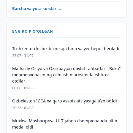
Barcha valyuta kurslari →
ENG KO'P O'QILGAN
Toshkentda kichik biznesga bino va yer bepul beriladi
23:07 · 31/07
Markaziy Osiyo va Ozarbayjon davlat rahbarlari “Boku”
mehmonxonasining ochilish marosimida ishtirok
etdilar
00:00 · 01/08
O‘zbekiston ICCA xalqaro assotsiatsiyasiga aʼzo bo‘ldi
20:38 · 01/08
Muxlisa Masharipova U17 jahon chempionatida oltin
medal oldi