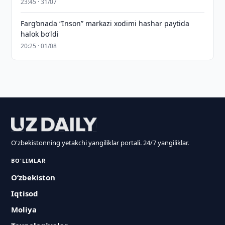
23:45 · 31/07
Farg‘onada “Inson” markazi xodimi hashar paytida
halok bo‘ldi
20:25 · 01/08
O'zbekistonning yetakchi yangiliklar portali. 24/7 yangiliklar.
BO'LIMLAR
O‘zbekiston
Iqtisod
Moliya