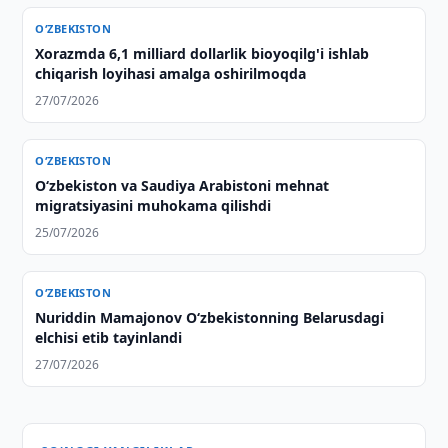
O‘ZBEKISTON
Xorazmda 6,1 milliard dollarlik bioyoqilg'i ishlab
chiqarish loyihasi amalga oshirilmoqda
27/07/2026
O‘ZBEKISTON
Oʻzbekiston va Saudiya Arabistoni mehnat
migratsiyasini muhokama qilishdi
25/07/2026
O‘ZBEKISTON
Nuriddin Mamajonov O‘zbekistonning Belarusdagi
elchisi etib tayinlandi
27/07/2026