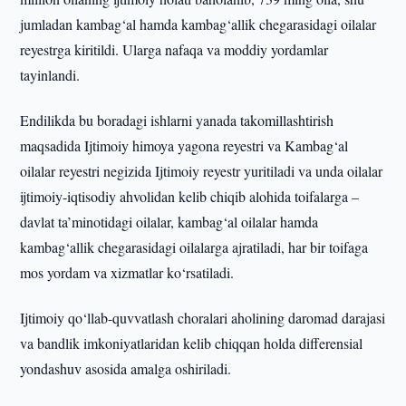
jumladan kambag‘al hamda kambag‘allik chegarasidagi oilalar
reyestrga kiritildi. Ularga nafaqa va moddiy yordamlar
tayinlandi.
Endilikda bu boradagi ishlarni yanada takomillashtirish
maqsadida Ijtimoiy himoya yagona reyestri va Kambag‘al
oilalar reyestri negizida Ijtimoiy reyestr yuritiladi va unda oilalar
ijtimoiy-iqtisodiy ahvolidan kelib chiqib alohida toifalarga –
davlat ta’minotidagi oilalar, kambag‘al oilalar hamda
kambag‘allik chegarasidagi oilalarga ajratiladi, har bir toifaga
mos yordam va xizmatlar ko‘rsatiladi.
Ijtimoiy qo‘llab-quvvatlash choralari aholining daromad darajasi
va bandlik imkoniyatlaridan kelib chiqqan holda differensial
yondashuv asosida amalga oshiriladi.