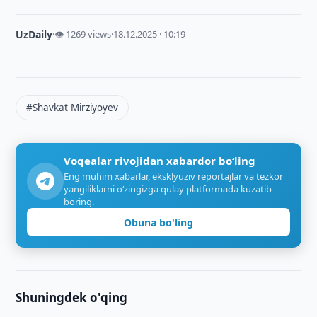
UzDaily
·
👁 1269 views
·
18.12.2025 · 10:19
#Shavkat Mirziyoyev
Voqealar rivojidan xabardor bo‘ling
Eng muhim xabarlar, eksklyuziv reportajlar va tezkor
yangiliklarni o‘zingizga qulay platformada kuzatib
boring.
Obuna bo'ling
Shuningdek o'qing