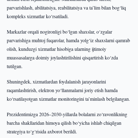
parvarishlash, abilitatsiya, reabilitatsiya va ta’lim bilan bog‘liq
kompleks xizmatlar ko‘rsatiladi.
Markazlar orqali nogironligi bo‘lgan shaxslar, o‘zgalar
parvarishiga muhtoj fuqarolar, hamda yolg‘iz shaxslarni qamrab
olish, kunduzgi xizmatlar hisobiga ularning ijtimoiy
muassasalarga doimiy joylashtirilishini qisqartirish ko‘zda
tutilgan.
Shuningdek, xizmatlardan foydalanish jarayonlarini
raqamlashtirish, elektron yo‘llanmalarni joriy etish hamda
ko‘rsatilayotgan xizmatlar monitoringini ta’minlash belgilangan.
Prezidentimizga 2026–2030-yillarda bolalarni zo‘ravonlikning
barcha shakllaridan himoya qilish bo‘yicha ishlab chiqilgan
strategiya to‘g‘risida axborot berildi.