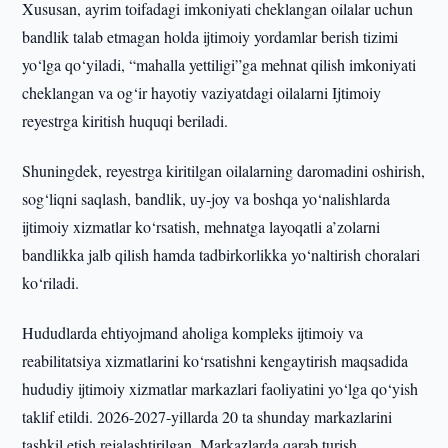
Xususan, ayrim toifadagi imkoniyati cheklangan oilalar uchun
bandlik talab etmagan holda ijtimoiy yordamlar berish tizimi
yo‘lga qo‘yiladi, “mahalla yettiligi”ga mehnat qilish imkoniyati
cheklangan va og‘ir hayotiy vaziyatdagi oilalarni Ijtimoiy
reyestrga kiritish huquqi beriladi.
Shuningdek, reyestrga kiritilgan oilalarning daromadini oshirish,
sog‘liqni saqlash, bandlik, uy-joy va boshqa yo‘nalishlarda
ijtimoiy xizmatlar ko‘rsatish, mehnatga layoqatli a’zolarni
bandlikka jalb qilish hamda tadbirkorlikka yo‘naltirish choralari
ko‘riladi.
Hududlarda ehtiyojmand aholiga kompleks ijtimoiy va
reabilitatsiya xizmatlarini ko‘rsatishni kengaytirish maqsadida
hududiy ijtimoiy xizmatlar markazlari faoliyatini yo‘lga qo‘yish
taklif etildi. 2026-2027-yillarda 20 ta shunday markazlarini
tashkil etish rejalashtirilgan. Markazlarda qarab turish,