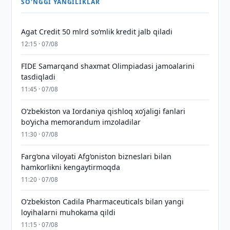
SO'NGGI YANGILIKLAR
Agat Credit 50 mlrd so‘mlik kredit jalb qiladi
12:15 · 07/08
FIDE Samarqand shaxmat Olimpiadasi jamoalarini
tasdiqladi
11:45 · 07/08
Oʻzbekiston va Iordaniya qishloq xoʻjaligi fanlari
boʻyicha memorandum imzoladilar
11:30 · 07/08
Farg‘ona viloyati Afg‘oniston bizneslari bilan
hamkorlikni kengaytirmoqda
11:20 · 07/08
Oʻzbekiston Cadila Pharmaceuticals bilan yangi
loyihalarni muhokama qildi
11:15 · 07/08