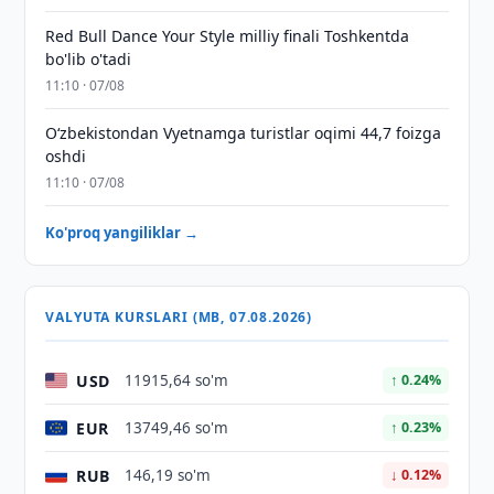
Red Bull Dance Your Style milliy finali Toshkentda
bo'lib o'tadi
11:10 · 07/08
O‘zbekistondan Vyetnamga turistlar oqimi 44,7 foizga
oshdi
11:10 · 07/08
Ko'proq yangiliklar →
VALYUTA KURSLARI (MB, 07.08.2026)
USD
11915,64 so'm
↑ 0.24%
EUR
13749,46 so'm
↑ 0.23%
RUB
146,19 so'm
↓ 0.12%