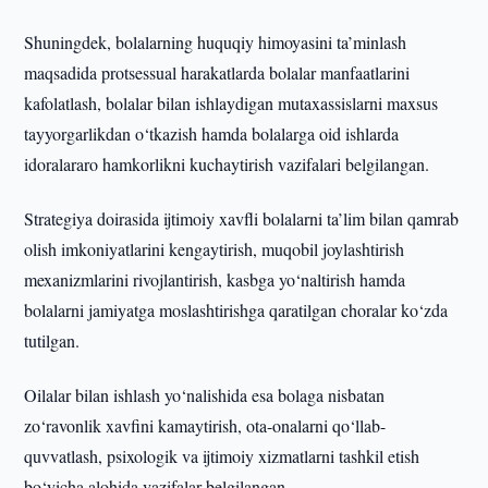
Shuningdek, bolalarning huquqiy himoyasini ta’minlash
maqsadida protsessual harakatlarda bolalar manfaatlarini
kafolatlash, bolalar bilan ishlaydigan mutaxassislarni maxsus
tayyorgarlikdan o‘tkazish hamda bolalarga oid ishlarda
idoralararo hamkorlikni kuchaytirish vazifalari belgilangan.
Strategiya doirasida ijtimoiy xavfli bolalarni ta’lim bilan qamrab
olish imkoniyatlarini kengaytirish, muqobil joylashtirish
mexanizmlarini rivojlantirish, kasbga yo‘naltirish hamda
bolalarni jamiyatga moslashtirishga qaratilgan choralar ko‘zda
tutilgan.
Oilalar bilan ishlash yo‘nalishida esa bolaga nisbatan
zo‘ravonlik xavfini kamaytirish, ota-onalarni qo‘llab-
quvvatlash, psixologik va ijtimoiy xizmatlarni tashkil etish
bo‘yicha alohida vazifalar belgilangan.