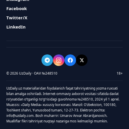
Facebook
Twitter/X
LinkedIn
© 2026 UzDaily · OAV №248510
18+
UzDaily.uz materiallaridan foydalanish faqat tahririyatning yozma ruxsati
bilan amalga oshiriladi. Internet-ommaviy axborot vositasi sifatida davlat
roʻyxatidan oʻtganligi toʻgʻrisidagi guvohnoma №248510, 2024 yil 1 aprel.
Muassis: «Daily Media» xususiy korxonasi. Manzil: Oʻzbekiston, 100180,
Toshkent shahri, Yunusobod tumani, 12-27-73. Elektron pochta:
info@uzdaily.com. Bosh muharrir: Umarov Anvar Abrardjanovich.
Mualliflar fikri tahririyat nuqtayi nazariga mos kelmasligi mumkin.