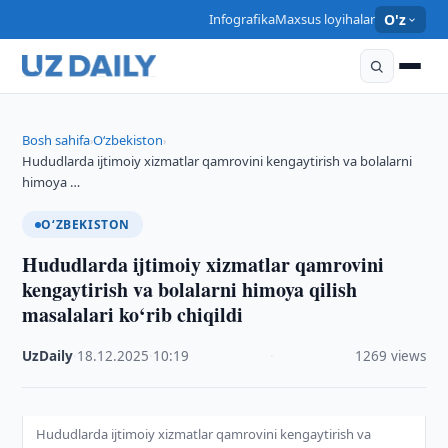
Infografika
Maxsus loyihalar
O'z
Bosh sahifa
O‘zbekiston
›
›
Hududlarda ijtimoiy xizmatlar qamrovini kengaytirish va bolalarni
himoya …
O‘ZBEKISTON
Hududlarda ijtimoiy xizmatlar qamrovini
kengaytirish va bolalarni himoya qilish
masalalari ko‘rib chiqildi
UzDaily
·
18.12.2025
·
10:19
·
1269 views
Hududlarda ijtimoiy xizmatlar qamrovini kengaytirish va