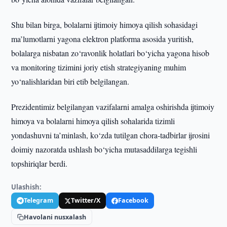
Shu bilan birga, bolalarni ijtimoiy himoya qilish sohasidagi
ma’lumotlarni yagona elektron platforma asosida yuritish,
bolalarga nisbatan zo‘ravonlik holatlari bo‘yicha yagona hisob
va monitoring tizimini joriy etish strategiyaning muhim
yo‘nalishlaridan biri etib belgilangan.
Prezidentimiz belgilangan vazifalarni amalga oshirishda ijtimoiy
himoya va bolalarni himoya qilish sohalarida tizimli
yondashuvni ta’minlash, ko‘zda tutilgan chora-tadbirlar ijrosini
doimiy nazoratda ushlash bo‘yicha mutasaddilarga tegishli
topshiriqlar berdi.
Ulashish:
Telegram
Twitter/X
Facebook
Havolani nusxalash