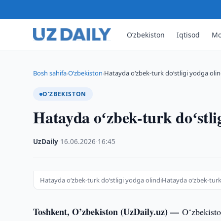
O‘zbekiston
Iqtisod
Mo
Bosh sahifa
O‘zbekiston
Hatayda oʻzbek-turk doʻstligi yodga olin
›
›
O‘ZBEKISTON
Hatayda oʻzbek-turk doʻstlig
UzDaily
·
16.06.2026
·
16:45
Hatayda oʻzbek-turk doʻstligi yodga olindiHatayda oʻzbek-turk 
Toshkent, O’zbekiston (UzDaily.uz) —
O‘zbekiston