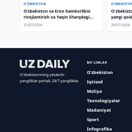
O‘ZBEKISTON
O‘ZBEKISTO
Oʻzbekiston va Eron hamkorlikni
O'zbekisto
rivojlantirish va Yaqin Sharqdagi
yangi qoida
vaziyatni muhokama qilishdi
25/07/2026
28/07/2026
BO'LIMLAR
O‘zbekiston
O'zbekistonning yetakchi
yangiliklar portali. 24/7 yangiliklar.
Iqtisod
Moliya
Texnologiyalar
Madaniyat
Sport
Infografika