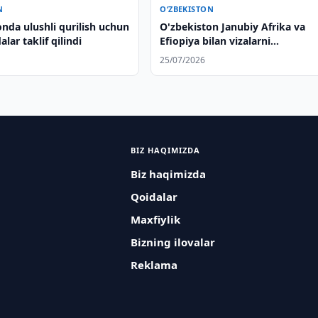
N
O‘ZBEKISTON
nda ulushli qurilish uchun
O'zbekiston Janubiy Afrika va
lar taklif qilindi
Efiopiya bilan vizalarni
soddalashtirish bo'yicha
25/07/2026
muzokaralar olib bordi
BIZ HAQIMIZDA
Biz haqimizda
Qoidalar
Maxfiylik
Bizning ilovalar
Reklama