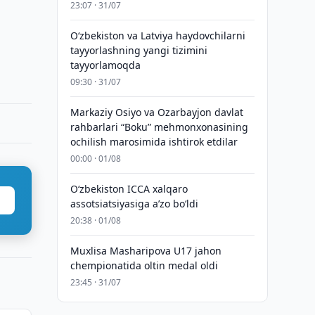
23:07 · 31/07
Oʻzbekiston va Latviya haydovchilarni
tayyorlashning yangi tizimini
tayyorlamoqda
09:30 · 31/07
Markaziy Osiyo va Ozarbayjon davlat
rahbarlari “Boku” mehmonxonasining
ochilish marosimida ishtirok etdilar
00:00 · 01/08
O‘zbekiston ICCA xalqaro
assotsiatsiyasiga aʼzo bo‘ldi
20:38 · 01/08
Muxlisa Masharipova U17 jahon
chempionatida oltin medal oldi
23:45 · 31/07