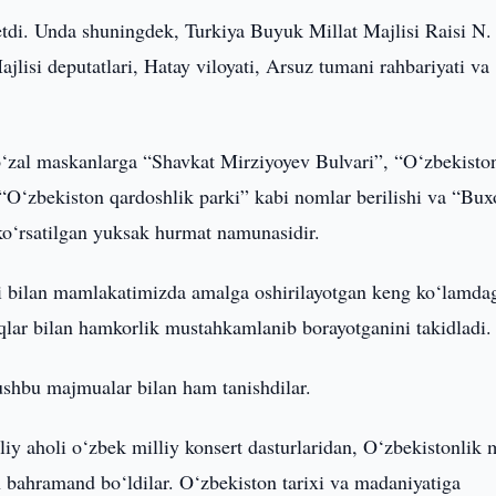
etdi. Unda shuningdek, Turkiya Buyuk Millat Majlisi Raisi N.
lisi deputatlari, Hatay viloyati, Arsuz tumani rahbariyati va
o‘zal maskanlarga “Shavkat Mirziyoyev Bulvari”, “O‘zbekisto
“O‘zbekiston qardoshlik parki” kabi nomlar berilishi va “Bux
 ko‘rsatilgan yuksak hurmat namunasidir.
si bilan mamlakatimizda amalga oshirilayotgan keng ko‘lamda
alqlar bilan hamkorlik mustahkamlanib borayotganini takidladi.
ushbu majmualar bilan ham tanishdilar.
iy aholi o‘zbek milliy konsert dasturlaridan, O‘zbekistonlik 
 bahramand bo‘ldilar. O‘zbekiston tarixi va madaniyatiga