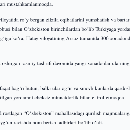
qalari mustahkamlanmoqda.
loyatida ro‘y bergan zilzila oqibatlarini yumshatish va bartar
bbusi bilan O‘zbekiston birinchilardan bo‘lib Turkiyaga yord
rig‘iga ko‘ra, Hatay viloyatining Arsuz tumanida 306 xonadon
 oshirgan rasmiy tashrifi davomida yangi xonadonlar ularning
qat bag‘ri butun, balki ular og‘ir va sinovli kunlarda qardos
tilgan yordamni cheksiz minnatdorlik bilan e’tirof etmoqda.
ad rostlagan “O‘zbekiston” mahallasidagi qurilish majmualarig
uyg‘un ravishda nom berish tadbirlari bo‘lib o‘tdi.