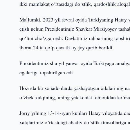
ikki mamlakat o‘rtasidagi do‘stlik, qardoshlik alo
Ma’lumki, 2023-yil fevral oyida Turkiyaning Hatay vi
etish uchun Prezidentimiz Shavkat Mirziyoyev tasha
qo‘lini cho‘zgan edi. Davlatimiz rahbarining topshi
iborat 24 ta qo‘p qavatli uy-joy qurib berildi.
Prezidentimiz shu yil yanvar oyida Turkiyaga amalga
egalariga topshirilgan edi.
Hozirda bu xonadonlarda yashayotgan oilalarning nafa
o‘zbek xalqining, uning yetakchisi tomonidan ko‘rsa
Joriy yilning 13-14-iyun kunlari Hatay viloyatida q
xalqlarimiz o‘rtasidagi abadiy do‘stlik timsollariga 