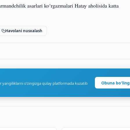
rmandchilik asarlari ko‘rgazmalari Hatay aholisida katta
Havolani nusxalash
Obuna bo'ling
r yangiliklarni o‘zingizga qulay platformada kuzatib