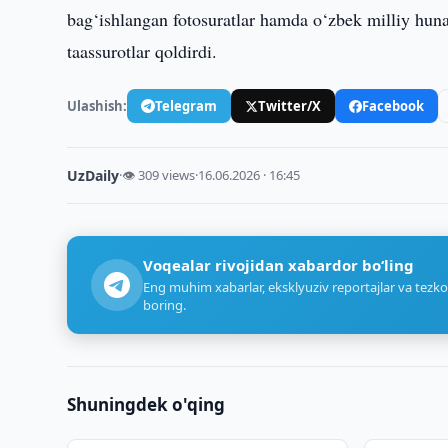
bag‘ishlangan fotosuratlar hamda o‘zbek milliy huna
taassurotlar qoldirdi.
Ulashish:
Telegram
Twitter/X
Facebook
UzDaily
·
👁 309 views
·
16.06.2026 · 16:45
Voqealar rivojidan xabardor bo‘ling
Eng muhim xabarlar, eksklyuziv reportajlar va tezko
boring.
Shuningdek o'qing