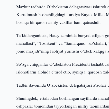
Mazkur tadbirda O‘zbekiston delegatsiyasi ishtirok 
Kurtulmush boshchiligidagi Turkiya Buyuk Millat Maj
boshqa bir qator rasmiy vakillar ham qatnashdi.
Ta’kidlanganidek, Hatay zaminida bunyod etilgan g
mahallasi”, “Toshkent” va “Samarqand” ko‘chalari, 
jome masjidi”ning faoliyat yuritishi o‘zbek xalqiga
So‘zga chiqqanlar O‘zbekiston Prezidenti tashabbu
islohotlarni alohida e’tirof etib, ayniqsa, qardosh x
Tadbir davomida O‘zbekiston delegatsiyasi a’zolari 
Shuningdek, ertalabdan boshlangan sayillarda mahall
oshpazlar tomonidan tayyorlangan milliy taomlardan