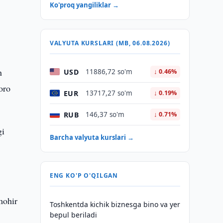
Ko'proq yangiliklar →
VALYUTA KURSLARI (MB, 06.08.2026)
n
USD
11886,72 so'm
↓ 0.46%
oro
EUR
13717,27 so'm
↓ 0.19%
RUB
146,37 so'm
↓ 0.71%
gi
Barcha valyuta kurslari →
ENG KO'P O'QILGAN
mohir
Toshkentda kichik biznesga bino va yer
bepul beriladi