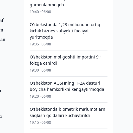
gumonlanmoqda
19:40 · 06/08
af
O‘zbekistonda 1,23 milliondan ortiq
am
kichik biznes subyekti faoliyat
yuritmoqda
dan
19:35 · 06/08
O‘zbekiston mol go‘shti importini 9,1
foizga oshirdi
19:30 · 06/08
O‘zbekiston AQSHning H-2A dasturi
h
bo‘yicha hamkorlikni kengaytirmoqda
19:20 · 06/08
O‘zbekistonda biometrik maʼlumotlarni
a
saqlash qoidalari kuchaytirildi
19:15 · 06/08