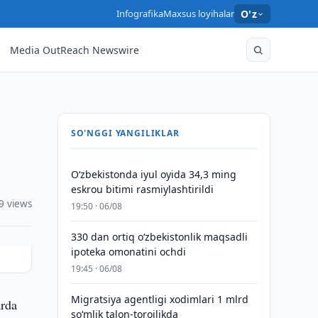
Infografika
Maxsus loyihalar
O'z
Media OutReach Newswire
SO'NGGI YANGILIKLAR
O‘zbekistonda iyul oyida 34,3 ming
eskrou bitimi rasmiylashtirildi
9 views
19:50 · 06/08
330 dan ortiq o‘zbekistonlik maqsadli
ipoteka omonatini ochdi
19:45 · 06/08
Migratsiya agentligi xodimlari 1 mlrd
arda
so‘mlik talon-torojlikda