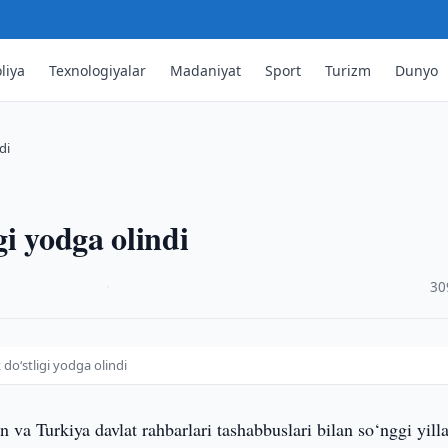
liya
Texnologiyalar
Madaniyat
Sport
Turizm
Dunyo
di
i yodga olindi
·
30
doʻstligi yodga olindi
 va Turkiya davlat rahbarlari tashabbuslari bilan so‘nggi yill