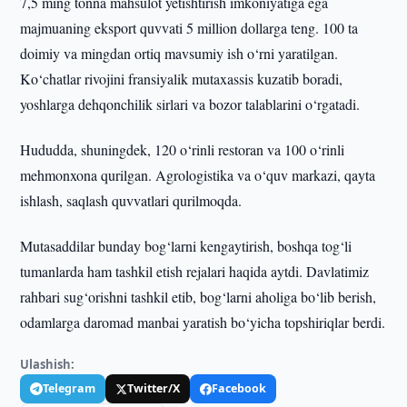
7,5 ming tonna mahsulot yetishtirish imkoniyatiga ega
majmuaning eksport quvvati 5 million dollarga teng. 100 ta
doimiy va mingdan ortiq mavsumiy ish o‘rni yaratilgan.
Ko‘chatlar rivojini fransiyalik mutaxassis kuzatib boradi,
yoshlarga dehqonchilik sirlari va bozor talablarini o‘rgatadi.
Hududda, shuningdek, 120 o‘rinli restoran va 100 o‘rinli
mehmonxona qurilgan. Agrologistika va o‘quv markazi, qayta
ishlash, saqlash quvvatlari qurilmoqda.
Mutasaddilar bunday bog‘larni kengaytirish, boshqa tog‘li
tumanlarda ham tashkil etish rejalari haqida aytdi. Davlatimiz
rahbari sug‘orishni tashkil etib, bog‘larni aholiga bo‘lib berish,
odamlarga daromad manbai yaratish bo‘yicha topshiriqlar berdi.
Ulashish:
Telegram
Twitter/X
Facebook