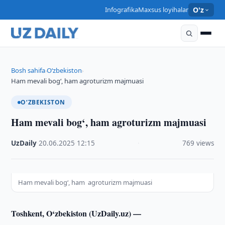
Infografika
Maxsus loyihalar
O'z
Bosh sahifa
O‘zbekiston
›
›
Ham mevali bog‘, ham agroturizm majmuasi
O‘ZBEKISTON
Ham mevali bog‘, ham agroturizm majmuasi
UzDaily
·
20.06.2025
·
12:15
·
769 views
Ham mevali bog‘, ham agroturizm majmuasi
Toshkent, O‘zbekiston (UzDaily.uz) —