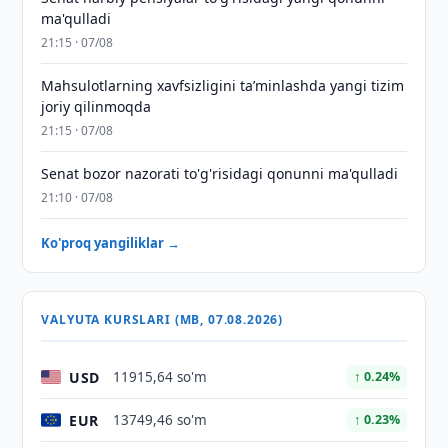
ma'qulladi
21:15 · 07/08
Mahsulotlarning xavfsizligini taʼminlashda yangi tizim
joriy qilinmoqda
21:15 · 07/08
Senat bozor nazorati to'g'risidagi qonunni ma'qulladi
21:10 · 07/08
Ko'proq yangiliklar →
VALYUTA KURSLARI (MB, 07.08.2026)
USD
11915,64 so'm
↑ 0.24%
EUR
13749,46 so'm
↑ 0.23%