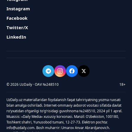
Instagram
Facebook
Twitter/X
LinkedIn
© 2026 UzDaily · OAV №248510
18+
UzDaily.uz materiallaridan foydalanish faqat tahririyatning yozma ruxsati
bilan amalga oshiriladi. Internet-ommaviy axborot vositasi sifatida davlat
roʻyxatidan oʻtganligi toʻgʻrisidagi guvohnoma №248510, 2024 yil 1 aprel.
Muassis: «Daily Media» xususiy korxonasi. Manzil: Oʻzbekiston, 100180,
Toshkent shahri, Yunusobod tumani, 12-27-73. Elektron pochta:
info@uzdaily.com. Bosh muharrir: Umarov Anvar Abrardjanovich.