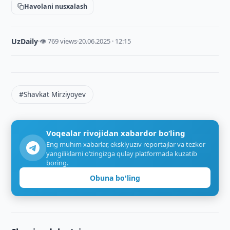
Havolani nusxalash
UzDaily
·
👁 769 views
·
20.06.2025 · 12:15
#Shavkat Mirziyoyev
Voqealar rivojidan xabardor bo‘ling
Eng muhim xabarlar, eksklyuziv reportajlar va tezkor
yangiliklarni o‘zingizga qulay platformada kuzatib
boring.
Obuna bo'ling