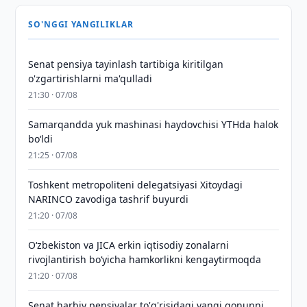
SO'NGGI YANGILIKLAR
Senat pensiya tayinlash tartibiga kiritilgan
o'zgartirishlarni ma'qulladi
21:30 · 07/08
Samarqandda yuk mashinasi haydovchisi YTHda halok
bo‘ldi
21:25 · 07/08
Toshkent metropoliteni delegatsiyasi Xitoydagi
NARINCO zavodiga tashrif buyurdi
21:20 · 07/08
Oʻzbekiston va JICA erkin iqtisodiy zonalarni
rivojlantirish boʻyicha hamkorlikni kengaytirmoqda
21:20 · 07/08
Senat harbiy pensiyalar to'g'risidagi yangi qonunni