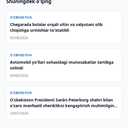
Shuningdek o'qing
O‘ZBEKISTON
Chegarada bolalar orqali oltin va valyutani olib
chiqishga urinishlar to‘xtatildi
05/08/2026
O‘ZBEKISTON
Avtomobil yo‘llari sohasidagi munosabatlar tartibga
solindi
06/08/2026
O‘ZBEKISTON
Oʻzbekiston Prezidenti Sankt-Peterburg shahri bilan
oʻzaro manfaatli sheriklikni kengaytirish muhimligini
taʼkidladi
24/07/2026