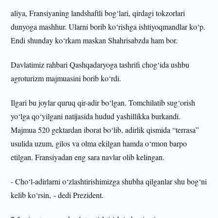
aliya, Fransiyaning landshaftli bog‘lari, qirdagi tokzorlari
dunyoga mashhur. Ularni borib ko‘rishga ishtiyoqmandlar ko‘p.
Endi shunday ko‘rkam maskan Shahrisabzda ham bor.
Davlatimiz rahbari Qashqadaryoga tashrifi chog‘ida ushbu
agroturizm majmuasini borib ko‘rdi.
Ilgari bu joylar quruq qir-adir bo‘lgan. Tomchilatib sug‘orish
yo‘lga qo‘yilgani natijasida hudud yashillikka burkandi.
Majmua 520 gektardan iborat bo‘lib, adirlik qismida “terrasa”
usulida uzum, gilos va olma ekilgan hamda o‘rmon barpo
etilgan. Fransiyadan eng sara navlar olib kelingan.
- Cho‘l-adirlarni o‘zlashtirishimizga shubha qilganlar shu bog‘ni
kelib ko‘rsin, - dedi Prezident.