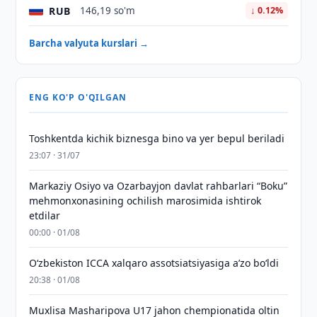
RUB
146,19 so'm
↓ 0.12%
Barcha valyuta kurslari →
ENG KO'P O'QILGAN
Toshkentda kichik biznesga bino va yer bepul beriladi
23:07 · 31/07
Markaziy Osiyo va Ozarbayjon davlat rahbarlari “Boku”
mehmonxonasining ochilish marosimida ishtirok
etdilar
00:00 · 01/08
O‘zbekiston ICCA xalqaro assotsiatsiyasiga aʼzo bo‘ldi
20:38 · 01/08
Muxlisa Masharipova U17 jahon chempionatida oltin