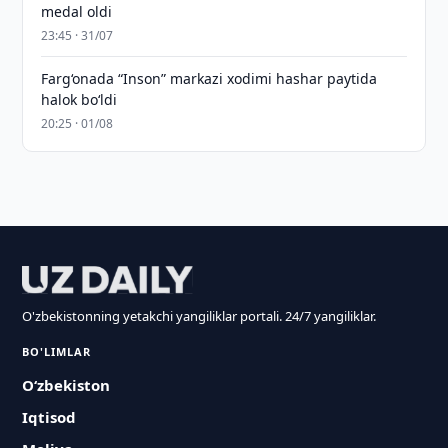
medal oldi
23:45 · 31/07
Farg‘onada “Inson” markazi xodimi hashar paytida
halok bo‘ldi
20:25 · 01/08
O'zbekistonning yetakchi yangiliklar portali. 24/7 yangiliklar.
BO'LIMLAR
O‘zbekiston
Iqtisod