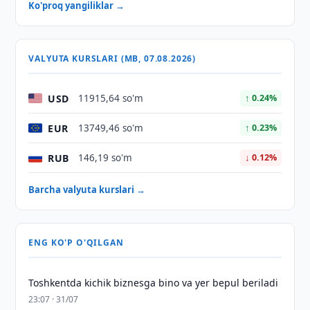
Ko'proq yangiliklar →
VALYUTA KURSLARI (MB, 07.08.2026)
USD
11915,64 so'm
↑ 0.24%
EUR
13749,46 so'm
↑ 0.23%
RUB
146,19 so'm
↓ 0.12%
Barcha valyuta kurslari →
ENG KO'P O'QILGAN
Toshkentda kichik biznesga bino va yer bepul beriladi
23:07 · 31/07