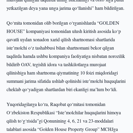
yetkazilgan deya yana unga jarima qo‘llanishi” ham bildirilgan.
Qo‘mita tomonidan olib borilgan o‘rganishlarda “GOLDEN
HOUSE” kompaniyasi tomonidan ulush kiritish asosida ko‘p
qavatli uydan xonadon xarid qilish shartnomasi shartlarida
isteʼmolchi o‘z tashabbusi bilan shartnomani bekor qilgan
taqdirda hamda ushbu kompaniya faoliyatiga nisbatan norozilik
bildirib OAV, tegishli idora va tashkilotlarga murojaat
qilinishiga ham shartnoma qiymatining 10 foizi miqdoridagi
summani jarima sifatida ushlab qolinishi isteʼmolchi huquqlarini
cheklab qo‘yadigan shartlardan biri ekanligi maʼlum bo‘ldi.
Yuqoridagilarga ko‘ra, Raqobat qo‘mitasi tomonidan
O‘zbekiston Respublikasi “Isteʼmolchilar huquqlarini himoya
qilish to‘g‘risida”gi Qonunining 4, 6, 21 va 23-moddalari
talablari asosida “Golden House Property Group” MCHJga