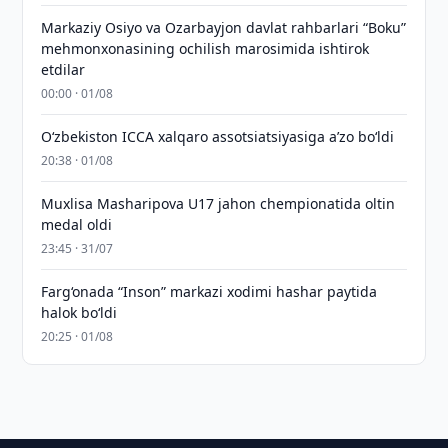
Markaziy Osiyo va Ozarbayjon davlat rahbarlari “Boku”
mehmonxonasining ochilish marosimida ishtirok
etdilar
00:00 · 01/08
O‘zbekiston ICCA xalqaro assotsiatsiyasiga aʼzo bo‘ldi
20:38 · 01/08
Muxlisa Masharipova U17 jahon chempionatida oltin
medal oldi
23:45 · 31/07
Farg‘onada “Inson” markazi xodimi hashar paytida
halok bo‘ldi
20:25 · 01/08