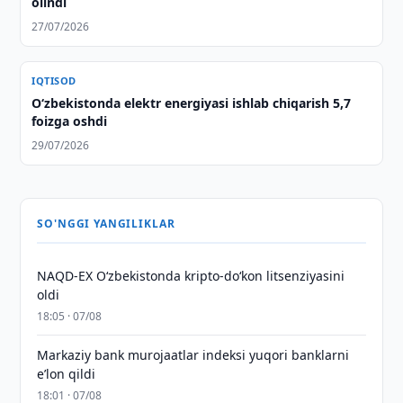
olindi
27/07/2026
IQTISOD
O‘zbekistonda elektr energiyasi ishlab chiqarish 5,7
foizga oshdi
29/07/2026
SO'NGGI YANGILIKLAR
NAQD-EX O‘zbekistonda kripto-do‘kon litsenziyasini
oldi
18:05 · 07/08
Markaziy bank murojaatlar indeksi yuqori banklarni
eʼlon qildi
18:01 · 07/08