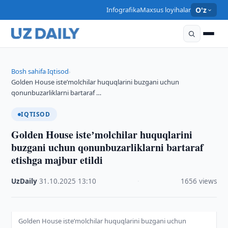
Infografika
Maxsus loyihalar
O'z
Bosh sahifa
Iqtisod
›
›
Golden House isteʼmolchilar huquqlarini buzgani uchun
qonunbuzarliklarni bartaraf …
IQTISOD
Golden House isteʼmolchilar huquqlarini
buzgani uchun qonunbuzarliklarni bartaraf
etishga majbur etildi
UzDaily
·
31.10.2025
·
13:10
·
1656 views
Golden House isteʼmolchilar huquqlarini buzgani uchun