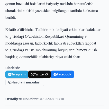
qonun buzilishi holatlarini ixtiyoriy ravishda bartaraf etish
choralarini ko‘rishi yuzasidan belgilangan tartibda ko‘rsatma
berildi.
Eslatib o‘tilishicha, Tadbirkorlik faoliyati erkinliklari kafolatlari
to‘g‘risidagi O‘zbekiston Respublikasi Qonunining 9-
moddasiga asosan, tadbirkorlik faoliyati subyektlari raqobat
to‘g‘risidagi va isteʼmolchilarning huquqlarini himoya qilish
haqidagi qonunchilik talablariga rioya etishi shart.
Ulashish:
Telegram
Twitter/X
Facebook
Havolani nusxalash
UzDaily
·
👁 1656 views
·
31.10.2025 · 13:10