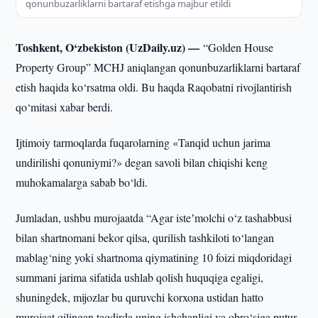
qonunbuzarliklarni bartaraf etishga majbur etildi
Toshkent, O‘zbekiston (UzDaily.uz) —
“Golden House
Property Group” MCHJ aniqlangan qonunbuzarliklarni bartaraf
etish haqida ko‘rsatma oldi. Bu haqda Raqobatni rivojlantirish
qo‘mitasi xabar berdi.
Ijtimoiy tarmoqlarda fuqarolarning «Tanqid uchun jarima
undirilishi qonuniymi?» degan savoli bilan chiqishi keng
muhokamalarga sabab bo‘ldi.
Jumladan, ushbu murojaatda “Agar isteʼmolchi o‘z tashabbusi
bilan shartnomani bekor qilsa, qurilish tashkiloti to‘langan
mablag‘ning yoki shartnoma qiymatining 10 foizi miqdoridagi
summani jarima sifatida ushlab qolish huquqiga egaligi,
shuningdek, mijozlar bu quruvchi korxona ustidan hatto
murojaat qilingan taqdirda uning ishchanligi va obro‘siga putur