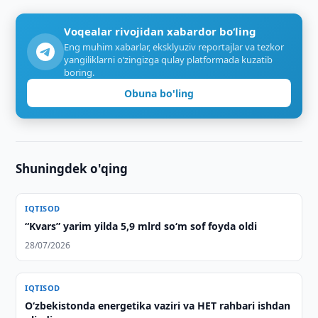
Voqealar rivojidan xabardor bo‘ling
Eng muhim xabarlar, eksklyuziv reportajlar va tezkor
yangiliklarni o‘zingizga qulay platformada kuzatib
boring.
Obuna bo'ling
Shuningdek o'qing
IQTISOD
“Kvars” yarim yilda 5,9 mlrd so‘m sof foyda oldi
28/07/2026
IQTISOD
O‘zbekistonda energetika vaziri va HET rahbari ishdan